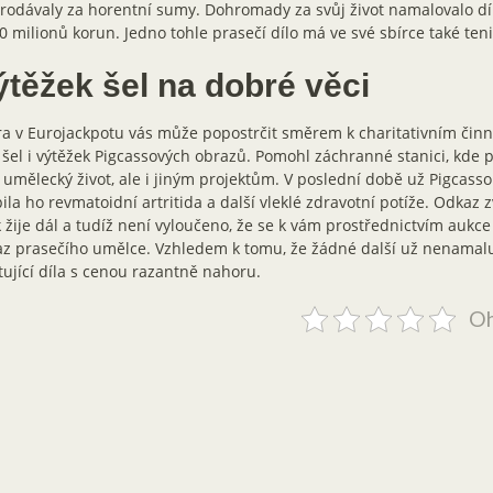
rodávaly za horentní sumy. Dohromady za svůj život namalovalo dí
0 milionů korun. Jedno tohle prasečí dílo má ve své sbírce také ten
ýtěžek šel na dobré věci
a v Eurojackpotu vás může popostrčit směrem k charitativním čin
 šel i výtěžek Pigcassových obrazů. Pomohl záchranné stanici, kde p
 umělecký život, ale i jiným projektům. V poslední době už Pigcasso
ila ho revmatoidní artritida a další vleklé zdravotní potíže. Odkaz 
 žije dál a tudíž není vyloučeno, že se k vám prostřednictvím aukc
z prasečího umělce. Vzhledem k tomu, že žádné další už nenamalu
tující díla s cenou razantně nahoru.
Oh