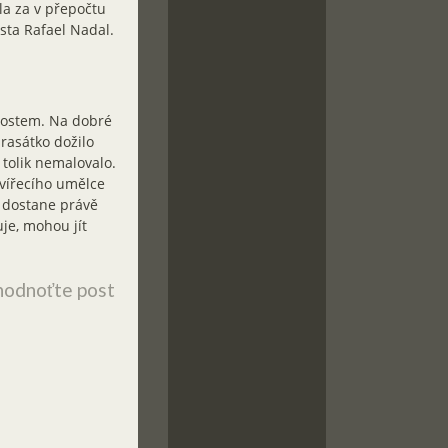
la za v přepočtu
ista Rafael Nadal.
nostem. Na dobré
rasátko dožilo
 tolik nemalovalo.
zvířecího umělce
e dostane právě
je, mohou jít
odnoťte post