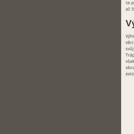
se p
až 3
V
Výhr
věci
svůj
Tráp
však
obra
exis