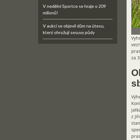
V nedělní Sportce se hraje o 209
milionů!
V aukci se objevil dům na útesu,
který ohrožují sesuvy půdy
Vyhr
vezm
pras
za 3
O
s
Výhe
Konk
jatk
z Ji
stan
spec
pras