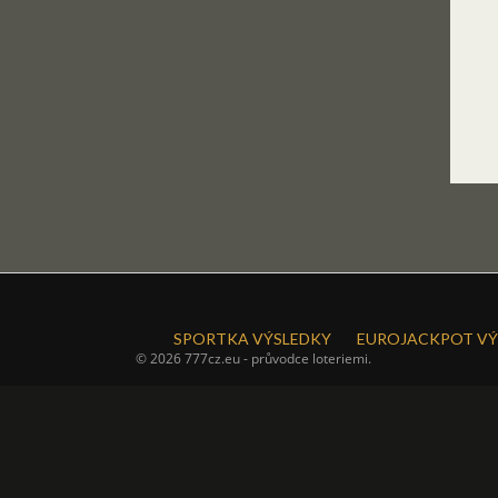
SPORTKA VÝSLEDKY
EUROJACKPOT VÝ
© 2026 777cz.eu - průvodce loteriemi.