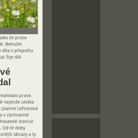
jako že prase
át. Bohužel
 díla v přepočtu
z žije dál.
své
dal
amalovalo prase.
tě nejenže utekla
ji Joanne Lefsonová
la v záchranné
chovatelé stanice
o. Od té doby
znější obrazy a ty