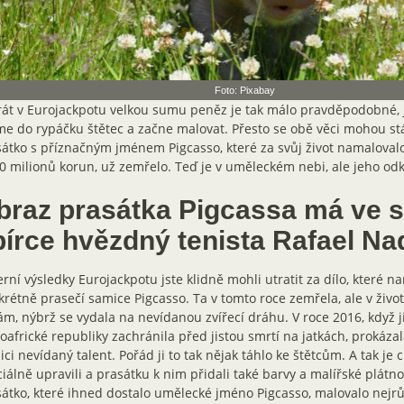
Foto: Pixabay
át v Eurojackpotu velkou sumu peněz je tak málo pravděpodobné, 
e do rypáčku štětec a začne malovat. Přesto se obě věci mohou st
átko s příznačným jménem Pigcasso, které za svůj život namalovalo
0 milionů korun, už zemřelo. Teď je v uměleckém nebi, ale jeho odka
braz prasátka Pigcassa má ve 
bírce hvězdný tenista Rafael Na
rní výsledky Eurojackpotu jste klidně mohli utratit za dílo, které n
rétně prasečí samice Pigcasso. Ta v tomto roce zemřela, ale v živo
ám, nýbrž se vydala na nevídanou zvířecí dráhu. V roce 2016, když 
hoafrické republiky zachránila před jistou smrtí na jatkách, prokáza
ici nevídaný talent. Pořád ji to tak nějak táhlo ke štětcům. A tak je 
iálně upravili a prasátku k nim přidali také barvy a malířské plátn
átko, které ihned dostalo umělecké jméno Pigcasso, malovalo nejrů