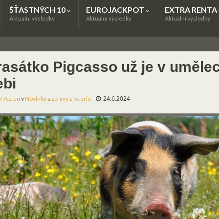
ŠŤASTNÝCH 10
EUROJACKPOT
EXTRA RENTA
Aktuální výsledky
Aktuální výsledky
Aktuální výsledky
rasátko Pigcasso už je v uměl
ebi
24.6.2024
77cz.eu
v
Novinky a zprávy z loterie