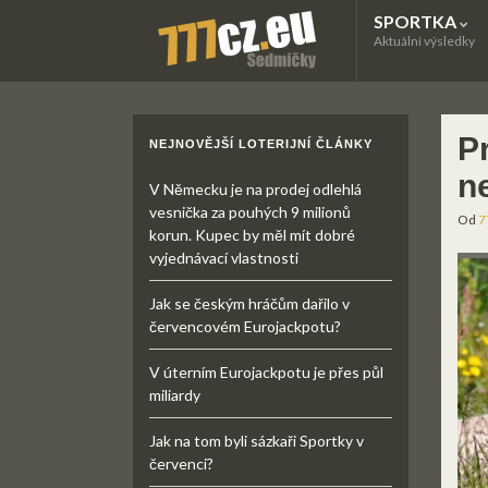
SPORTKA
Aktuální výsledky
P
NEJNOVĚJŠÍ LOTERIJNÍ ČLÁNKY
n
V Německu je na prodej odlehlá
vesnička za pouhých 9 milionů
Od
7
korun. Kupec by měl mít dobré
vyjednávací vlastnosti
Jak se českým hráčům dařilo v
červencovém Eurojackpotu?
V úterním Eurojackpotu je přes půl
miliardy
Jak na tom byli sázkaři Sportky v
červenci?