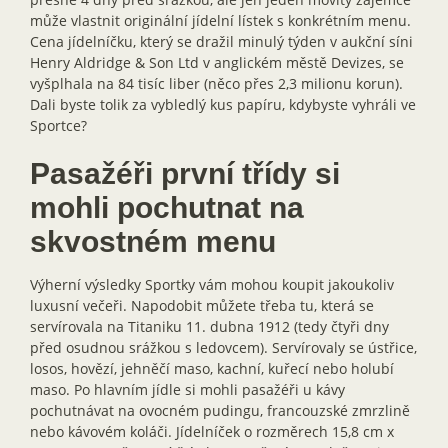
může vlastnit originální jídelní lístek s konkrétním menu.
Cena jídelníčku, který se dražil minulý týden v aukční síni
Henry Aldridge & Son Ltd v anglickém městě Devizes, se
vyšplhala na 84 tisíc liber (něco přes 2,3 milionu korun).
Dali byste tolik za vybledlý kus papíru, kdybyste vyhráli ve
Sportce?
Pasažéři první třídy si
mohli pochutnat na
skvostném menu
Výherní výsledky Sportky vám mohou koupit jakoukoliv
luxusní večeři. Napodobit můžete třeba tu, která se
servírovala na Titaniku 11. dubna 1912 (tedy čtyři dny
před osudnou srážkou s ledovcem). Servírovaly se ústřice,
losos, hovězí, jehněčí maso, kachní, kuřecí nebo holubí
maso. Po hlavním jídle si mohli pasažéři u kávy
pochutnávat na ovocném pudingu, francouzské zmrzlině
nebo kávovém koláči. Jídelníček o rozměrech 15,8 cm x