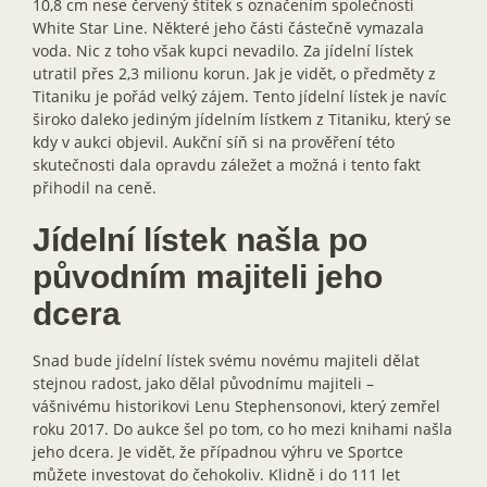
10,8 cm nese červený štítek s označením společnosti
White Star Line. Některé jeho části částečně vymazala
voda. Nic z toho však kupci nevadilo. Za jídelní lístek
utratil přes 2,3 milionu korun. Jak je vidět, o předměty z
Titaniku je pořád velký zájem. Tento jídelní lístek je navíc
široko daleko jediným jídelním lístkem z Titaniku, který se
kdy v aukci objevil. Aukční síň si na prověření této
skutečnosti dala opravdu záležet a možná i tento fakt
přihodil na ceně.
Jídelní lístek našla po
původním majiteli jeho
dcera
Snad bude jídelní lístek svému novému majiteli dělat
stejnou radost, jako dělal původnímu majiteli –
vášnivému historikovi Lenu Stephensonovi, který zemřel
roku 2017. Do aukce šel po tom, co ho mezi knihami našla
jeho dcera. Je vidět, že případnou výhru ve Sportce
můžete investovat do čehokoliv. Klidně i do 111 let