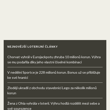
NEJNOVĚJŠÍ LOTERIJNÍ ČLÁNKY
Chorvat vyhrál v Eurojackpotu zhruba 10 milionů korun. Výhra
se mu podařila díky jeho vlastní číselné kombinaci
V nedělní Sportce je 228 milionů korun. Bonus už se přibližuje
ke své hranici
Zloději ukradli z obchodu stavebnici Lego za několik milionů
korun
Žena z Ohia vyhrála v loterii. Výhru hodlá rozdělit mezi sebe a
své sourozence