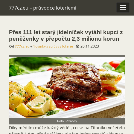
777cz.eu – průvodce loteriemi
Rozba
navig
Přes 111 let starý jídelníček vytáhl kupci z
peněženky v přepočtu 2,3 milionu korun
20.11.2023
Od
777cz.eu
v
Novinky a zprávy z loterie
Foto: Pixabay
Díky médiím může každý vědět, co se na Titaniku večeřelo
přesně 4 dny před srážkou, ale jen jeden movitý zájemce