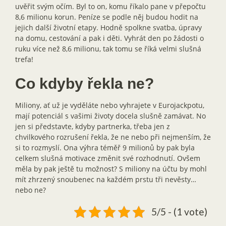
uvěřit svým očím. Byl to on, komu říkalo pane v přepočtu
8,6 milionu korun. Peníze se podle něj budou hodit na
jejich další životní etapy. Hodně spolkne svatba, úpravy
na domu, cestování a pak i děti. Vyhrát den po žádosti o
ruku více než 8,6 milionu, tak tomu se říká velmi slušná
trefa!
Co kdyby řekla ne?
Miliony, ať už je vyděláte nebo vyhrajete v Eurojackpotu,
mají potenciál s vašimi životy docela slušně zamávat. No
jen si představte, kdyby partnerka, třeba jen z
chvilkového rozrušení řekla, že ne nebo při nejmenším, že
si to rozmyslí. Ona výhra téměř 9 milionů by pak byla
celkem slušná motivace změnit své rozhodnutí. Ovšem
měla by pak ještě tu možnost? S miliony na účtu by mohl
mít zhrzený snoubenec na každém prstu tři nevěsty…
nebo ne?
5/5 - (1 vote)