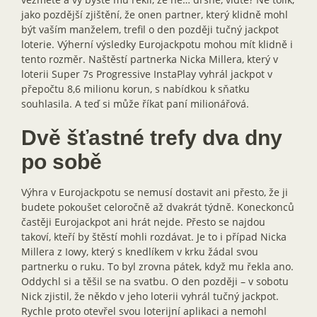
jako pozdější zjištění, že onen partner, který klidně mohl
být vaším manželem, trefil o den později tučný jackpot
loterie. Výherní výsledky Eurojackpotu mohou mít klidně i
tento rozměr. Naštěstí partnerka Nicka Millera, který v
loterii Super 7s Progressive InstaPlay vyhrál jackpot v
přepočtu 8,6 milionu korun, s nabídkou k sňatku
souhlasila. A teď si může říkat paní milionářová.
Dvě šťastné trefy dva dny
po sobě
Výhra v Eurojackpotu se nemusí dostavit ani přesto, že ji
budete pokoušet celoročně až dvakrát týdně. Koneckonců
častěji Eurojackpot ani hrát nejde. Přesto se najdou
takoví, kteří by štěstí mohli rozdávat. Je to i případ Nicka
Millera z Iowy, který s knedlíkem v krku žádal svou
partnerku o ruku. To byl zrovna pátek, když mu řekla ano.
Oddychl si a těšil se na svatbu. O den později – v sobotu
Nick zjistil, že někdo v jeho loterii vyhrál tučný jackpot.
Rychle proto otevřel svou loterijní aplikaci a nemohl