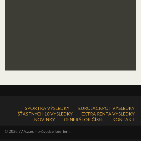
SPORTKA VÝSLEDKY
EUROJACKPOT VÝSLEDKY
ŠŤASTNÝCH 10 VÝSLEDKY
EXTRA RENTA VÝSLEDKY
NOVINKY
GENERÁTOR ČÍSEL
KONTAKT
© 2026 777cz.eu - průvodce loteriemi.