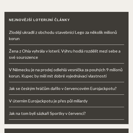
NEJNOVĚJŠÍ LOTERIJNÍ ČLÁNKY
Zloději ukradli z obchodu stavebnici Lego za několik milionů
korun
Žena z Ohia vyhrála v loterii. Výhru hodlá rozdělit mezi sebe a
své sourozence
V Německu je na prodej odlehlá vesnička za pouhých 9 milionů
korun. Kupec by měl mít dobré vyjednávací vlastnosti
Jak se českým hráčům dařilo v červencovém Eurojackpotu?
V úterním Eurojackpotu je přes půl miliardy
Jak na tom byli sázkaři Sportky v červenci?