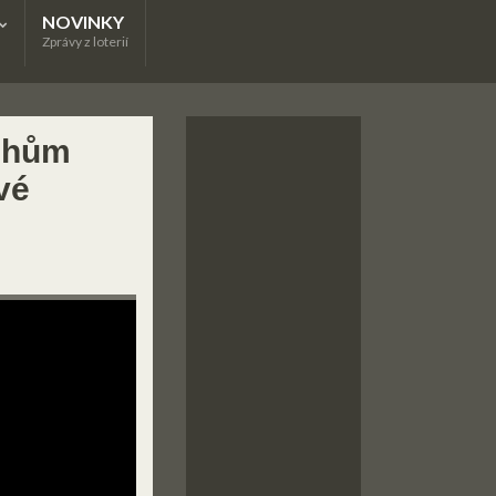
NOVINKY
Zprávy z loterií
chům
vé