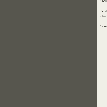
Slov
Pos
čtvr
Vše