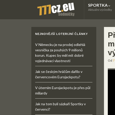
SPORTKA
Aktuální výsledky
P
NEJNOVĚJŠÍ LOTERIJNÍ ČLÁNKY
m
V Německu je na prodej odlehlá
vesnička za pouhých 9 milionů
v
korun. Kupec by měl mít dobré
vyjednávací vlastnosti
Od
7
Jak se českým hráčům dařilo v
červencovém Eurojackpotu?
V úterním Eurojackpotu je přes půl
miliardy
Jak na tom byli sázkaři Sportky v
červenci?