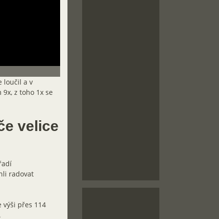
loučil a v
 9x, z toho 1x se
če velice
řadí
hli radovat
 výši přes 114
.