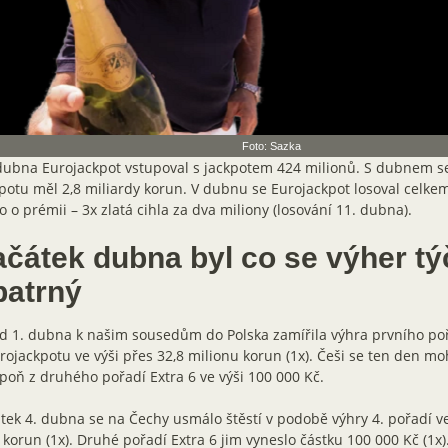
Foto: Sazka
ubna Eurojackpot vstupoval s jackpotem 424 milionů. S dubnem se 
potu měl 2,8 miliardy korun. V dubnu se Eurojackpot losoval celkem
o o prémii – 3x zlatá cihla za dva miliony (losování 11. dubna).
ačátek dubna byl co se výher tý
patrný
d 1. dubna k našim sousedům do Polska zamířila výhra prvního po
rojackpotu ve výši přes 32,8 milionu korun (1x). Češi se ten den mo
poň z druhého pořadí Extra 6 ve výši 100 000 Kč.
tek 4. dubna se na Čechy usmálo štěstí v podobě výhry 4. pořadí ve
c korun (1x). Druhé pořadí Extra 6 jim vyneslo částku 100 000 Kč (1x)