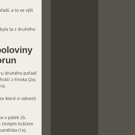
adí, a to ve výši
 byla ta z druhého
poloviny
korun
hru druhého pořadí
ráči z Finska (2x).
x).
ze které si odnesli
e v pátek 25.
 s českým hráčem
panělska (1x),