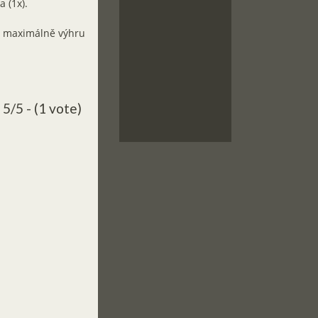
a (1x).
m maximálně výhru
5/5 - (1 vote)