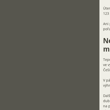
Úter
123 
Ani 
pořa
N
m
Tepr
ve v
Češi
V pá
výhr
Dalš
dubn
na p