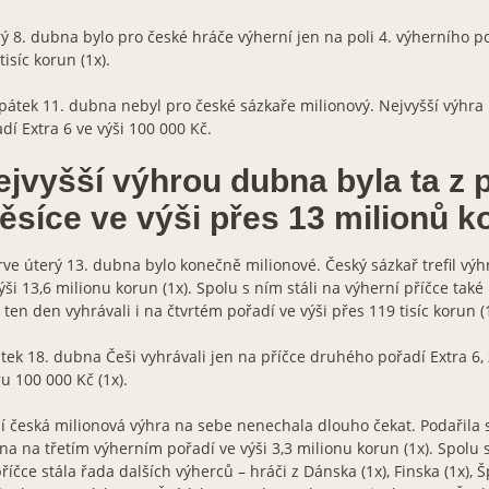
ý 8. dubna bylo pro české hráče výherní jen na poli 4. výherního poř
tisíc korun (1x).
pátek 11. dubna nebyl pro české sázkaře milionový. Nejvyšší výhra
dí Extra 6 ve výši 100 000 Kč.
ejvyšší výhrou dubna byla ta z 
ěsíce ve výši přes 13 milionů 
ve úterý 13. dubna bylo konečně milionové. Český sázkař trefil vý
ýši 13,6 milionu korun (1x). Spolu s ním stáli na výherní příčce také h
 ten den vyhrávali i na čtvrtém pořadí ve výši přes 119 tisíc korun (1
tek 18. dubna Češi vyhrávali jen na příčce druhého pořadí Extra 6, 
u 100 000 Kč (1x).
í česká milionová výhra na sebe nenechala dlouho čekat. Podařila s
a na třetím výherním pořadí ve výši 3,3 milionu korun (1x). Spolu
říčce stála řada dalších výherců – hráči z Dánska (1x), Finska (1x), Š