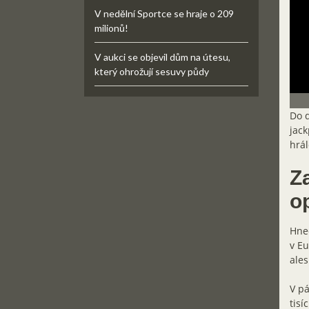
V nedělní Sportce se hraje o 209
milionů!
V aukci se objevil dům na útesu,
který ohrožují sesuvy půdy
Do d
jack
hrál
Z
o
Hne
v Eu
ales
V pá
tisí