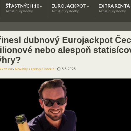
ŠŤASTNÝCH 10
EUROJACKPOT
EXTRA RENTA
Aktuální výsledky
Aktuální výsledky
Aktuální výsledky
řinesl dubnový Eurojackpot Če
ilionové nebo alespoň statisíco
ýhry?
5.5.2025
77cz.eu
v
Novinky a zprávy z loterie