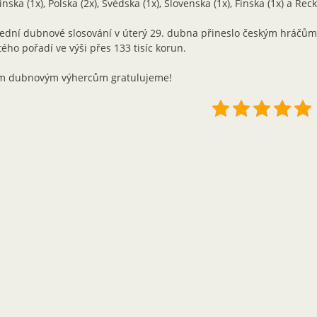
inska (1x), Polska (2x), Švédska (1x), Slovenska (1x), Finska (1x) a Řeck
lední dubnové slosování v úterý 29. dubna přineslo českým hráčů
tého pořadí ve výši přes 133 tisíc korun.
m dubnovým výhercům gratulujeme!