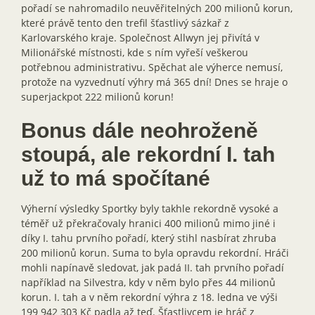
pořadí se nahromadilo neuvěřitelných 200 milionů korun,
které právě tento den trefil šťastlivý sázkař z
Karlovarského kraje. Společnost Allwyn jej přivítá v
Milionářské místnosti, kde s ním vyřeší veškerou
potřebnou administrativu. Spěchat ale výherce nemusí,
protože na vyzvednutí výhry má 365 dní! Dnes se hraje o
superjackpot 222 milionů korun!
Bonus dále neohroženě
stoupá, ale rekordní I. tah
už to má spočítané
Výherní výsledky Sportky byly takhle rekordně vysoké a
téměř už překračovaly hranici 400 milionů mimo jiné i
díky I. tahu prvního pořadí, který stihl nasbírat zhruba
200 milionů korun. Suma to byla opravdu rekordní. Hráči
mohli napínavě sledovat, jak padá II. tah prvního pořadí
například na Silvestra, kdy v něm bylo přes 44 milionů
korun. I. tah a v něm rekordní výhra z 18. ledna ve výši
199 942 303 Kč padla až teď. Šťastlivcem je hráč z