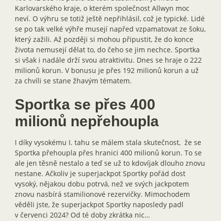
Karlovarského kraje, o kterém společnost Allwyn moc
neví. O výhru se totiž ještě nepřihlásil, což je typické. Lidé
se po tak velké výhře musejí napřed vzpamatovat ze šoku,
který zažili. Až později si mohou připustit, že do konce
života nemusejí dělat to, do čeho se jim nechce. Sportka
si však i nadále drží svou atraktivitu. Dnes se hraje o 222
milionů korun. V bonusu je přes 192 milionů korun a už
za chvíli se stane žhavým tématem.
Sportka se přes 400
milionů nepřehoupla
I díky vysokému I. tahu se málem stala skutečnost, že se
Sportka přehoupla přes hranici 400 milionů korun. To se
ale jen těsně nestalo a teď se už to kdovíjak dlouho znovu
nestane. Ačkoliv je superjackpot Sportky pořád dost
vysoký, nějakou dobu potrvá, než ve svých jackpotem
znovu nasbírá stamilionové rezervičky. Mimochodem
věděli jste, že superjackpot Sportky naposledy padl
v červenci 2024? Od té doby zkrátka nic…