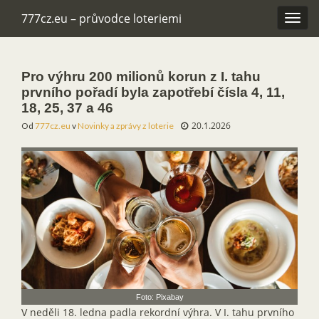
777cz.eu – průvodce loteriemi
Rozba
navig
Pro výhru 200 milionů korun z I. tahu
prvního pořadí byla zapotřebí čísla 4, 11,
18, 25, 37 a 46
20.1.2026
Od
777cz.eu
v
Novinky a zprávy z loterie
Foto: Pixabay
V neděli 18. ledna padla rekordní výhra. V I. tahu prvního