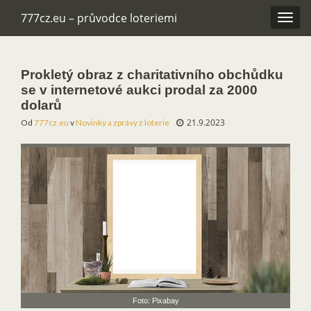
777cz.eu – průvodce loteriemi
Rozba
navig
Prokletý obraz z charitativního obchůdku
se v internetové aukci prodal za 2000
dolarů
21.9.2023
Od
777cz.eu
v
Novinky a zprávy z loterie
Foto: Pixabay