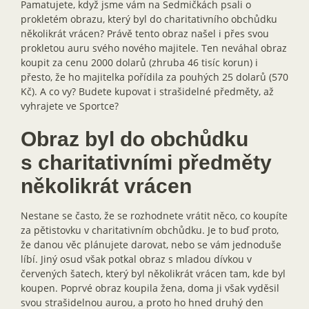
Pamatujete, když jsme vám na Sedmičkách psali o
prokletém obrazu, který byl do charitativního obchůdku
několikrát vrácen? Právě tento obraz našel i přes svou
prokletou auru svého nového majitele. Ten neváhal obraz
koupit za cenu 2000 dolarů (zhruba 46 tisíc korun) i
přesto, že ho majitelka pořídila za pouhých 25 dolarů (570
Kč). A co vy? Budete kupovat i strašidelné předměty, až
vyhrajete ve Sportce?
Obraz byl do obchůdku
s charitativními předměty
několikrát vrácen
Nestane se často, že se rozhodnete vrátit něco, co koupíte
za pětistovku v charitativním obchůdku. Je to buď proto,
že danou věc plánujete darovat, nebo se vám jednoduše
líbí. Jiný osud však potkal obraz s mladou dívkou v
červených šatech, který byl několikrát vrácen tam, kde byl
koupen. Poprvé obraz koupila žena, doma ji však vyděsil
svou strašidelnou aurou, a proto ho hned druhý den