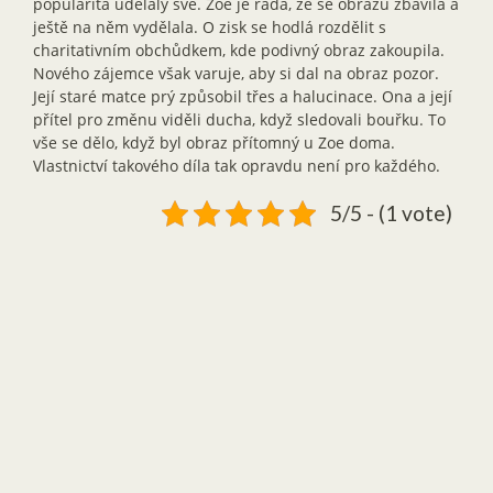
popularita udělaly své. Zoe je ráda, že se obrazu zbavila a
ještě na něm vydělala. O zisk se hodlá rozdělit s
charitativním obchůdkem, kde podivný obraz zakoupila.
Nového zájemce však varuje, aby si dal na obraz pozor.
Její staré matce prý způsobil třes a halucinace. Ona a její
přítel pro změnu viděli ducha, když sledovali bouřku. To
vše se dělo, když byl obraz přítomný u Zoe doma.
Vlastnictví takového díla tak opravdu není pro každého.
5/5 - (1 vote)