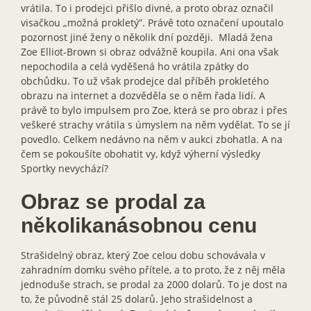
vrátila. To i prodejci přišlo divné, a proto obraz označil
visačkou „možná prokletý”. Právě toto označení upoutalo
pozornost jiné ženy o několik dní později. Mladá žena
Zoe Elliot-Brown si obraz odvážně koupila. Ani ona však
nepochodila a celá vyděšená ho vrátila zpátky do
obchůdku. To už však prodejce dal příběh prokletého
obrazu na internet a dozvěděla se o něm řada lidí. A
právě to bylo impulsem pro Zoe, která se pro obraz i přes
veškeré strachy vrátila s úmyslem na něm vydělat. To se jí
povedlo. Celkem nedávno na něm v aukci zbohatla. A na
čem se pokoušíte obohatit vy, když výherní výsledky
Sportky nevychází?
Obraz se prodal za
několikanásobnou cenu
Strašidelný obraz, který Zoe celou dobu schovávala v
zahradním domku svého přítele, a to proto, že z něj měla
jednoduše strach, se prodal za 2000 dolarů. To je dost na
to, že původně stál 25 dolarů. Jeho strašidelnost a