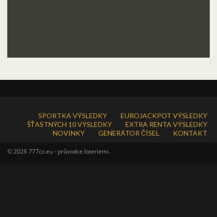
SPORTKA VÝSLEDKY
EUROJACKPOT VÝSLEDKY
ŠŤASTNÝCH 10 VÝSLEDKY
EXTRA RENTA VÝSLEDKY
NOVINKY
GENERÁTOR ČÍSEL
KONTAKT
© 2026 777cz.eu - průvodce loteriemi.