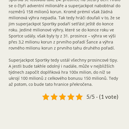
se o čtyři adventní milionáře a superjackpot nabobtnal do
rozměrů 158 milionů korun. Kromě prémií však žádná
milionová výhra nepadla. Tak tedy hráči doufali v to, že se
jim superjackpot Sportky podaří setřást ještě do konce
roku. Jediné milionové výhry, které se do konce roku ve
Sportce udály, však byly ty z 31. prosince – výhra ve výši
přes 3,2 milionu korun z prvního pořadí Šance a výhra
rovného milionu korun z prvního tahu druhého pořadí.
Superjackpot Sportky tedy ustál všechny prosincové tipy.
A jestli bude takhle odolný i nadále, může v nejbližších
týdnech započít doplňková hra 100x milion, do níž se
ukrojí 100 milionů z celkového bonusu 150 milionů. Tedy
až potom, co bude tato hranice překročena.
5/5 - (1 vote)