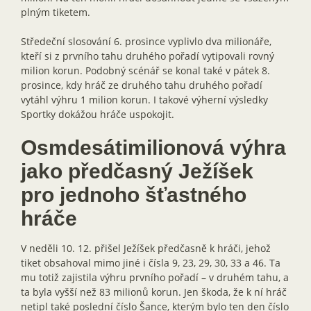
plným tiketem.
Středeční slosování 6. prosince vyplivlo dva milionáře,
kteří si z prvního tahu druhého pořadí vytipovali rovný
milion korun. Podobný scénář se konal také v pátek 8.
prosince, kdy hráč ze druhého tahu druhého pořadí
vytáhl výhru 1 milion korun. I takové výherní výsledky
Sportky dokážou hráče uspokojit.
Osmdesátimilionová výhra
jako předčasný Ježíšek
pro jednoho šťastného
hráče
V neděli 10. 12. přišel Ježíšek předčasně k hráči, jehož
tiket obsahoval mimo jiné i čísla 9, 23, 29, 30, 33 a 46. Ta
mu totiž zajistila výhru prvního pořadí – v druhém tahu, a
ta byla vyšší než 83 milionů korun. Jen škoda, že k ní hráč
netipl také poslední číslo Šance, kterým bylo ten den číslo