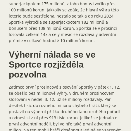
superjackpotem 175 milionů, z toho bonus tvořilo přes
100 milionů korun. Jakkoliv se zdálo, že hlavní výhra této
loterie bude sestřelena, nestalo se tak a do roku 2024
Sportka vykročila se superjackpotem 182 milionů a
bonusem přes 138 milionů korun. Sportka se v prosinci
losovala celkem 14x a celý měsíc se rozdávaly adventní
prémie v celkové hodnotě 10 milionů korun.
Výherní nálada se ve
Sportce rozjížděla
pozvolna
Zatímco první prosincové slosování Sportky v pátek 1. 12.
se obešlo bez milionové výhry, v druhém prosincovém
slosování v neděli 3. 12. už se miliony rozdávaly. Pár
desítek tisíc do rovného milionu chybělo hráči, který se
postavil na výherní příčku druhého tahu druhého pořadí
a odnesl si z ní přes 913 tisíc korun. Jelikož se jednalo o
první adventní neděli, byl ve hře také první adventní
milion. Na ten mohli hráči dosáhnout jedině se vsazeným