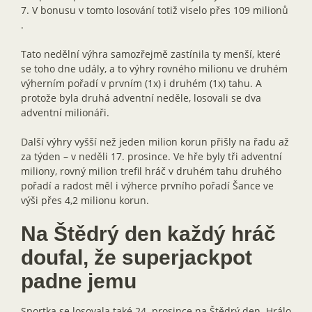
7. V bonusu v tomto losování totiž viselo přes 109 milionů
.
Tato nedělní výhra samozřejmě zastínila ty menší, které
se toho dne udály, a to výhry rovného milionu ve druhém
výherním pořadí v prvním (1x) i druhém (1x) tahu. A
protože byla druhá adventní neděle, losovali se dva
adventní milionáři.
Další výhry vyšší než jeden milion korun přišly na řadu až
za týden – v neděli 17. prosince. Ve hře byly tři adventní
miliony, rovný milion trefil hráč v druhém tahu druhého
pořadí a radost měl i výherce prvního pořadí Šance ve
výši přes 4,2 milionu korun.
Na Štědrý den každý hráč
doufal, že superjackpot
padne jemu
Sportka se losovala také 24. prosince na Štědrý den. Hrálo