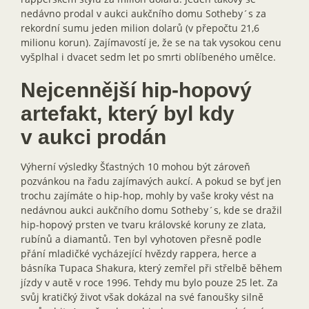
nedávno prodal v aukci aukčního domu Sotheby´s za
rekordní sumu jeden milion dolarů (v přepočtu 21,6
milionu korun). Zajímavostí je, že se na tak vysokou cenu
vyšplhal i dvacet sedm let po smrti oblíbeného umělce.
Nejcennější hip-hopový
artefakt, který byl kdy
v aukci prodán
Výherní výsledky Šťastných 10 mohou být zároveň
pozvánkou na řadu zajímavých aukcí. A pokud se byť jen
trochu zajímáte o hip-hop, mohly by vaše kroky vést na
nedávnou aukci aukčního domu Sotheby´s, kde se dražil
hip-hopový prsten ve tvaru královské koruny ze zlata,
rubínů a diamantů. Ten byl vyhotoven přesně podle
přání mladičké vycházející hvězdy rappera, herce a
básníka Tupaca Shakura, který zemřel při střelbě během
jízdy v autě v roce 1996. Tehdy mu bylo pouze 25 let. Za
svůj kratičký život však dokázal na své fanoušky silně