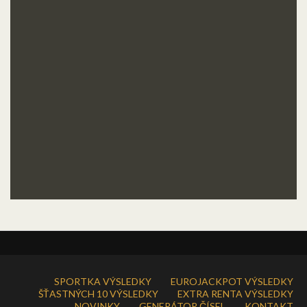
SPORTKA VÝSLEDKY
EUROJACKPOT VÝSLEDKY
ŠŤASTNÝCH 10 VÝSLEDKY
EXTRA RENTA VÝSLEDKY
NOVINKY
GENERÁTOR ČÍSEL
KONTAKT