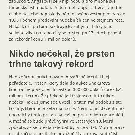
zapůsobit. Angažoval se v hip-hopu a pro mnohé své
fanoušky byl modlou. Prsten měl rapper a herec v jedné
osobě na sobě naposledy během svého vystoupení v roce
1996 i během předávání hudebních cen ve stejném roce.
Několik dní po tom pak tragicky zahynul. I díky jeho
velkého vlivu na fanoušky se prsten po 27 letech prodal
za rekordní cenu 1 milion dolarů.
Nikdo nečekal, že prsten
trhne takový rekord
Nad zdárnou aukcí hlavami nevěřícně kroutili i její
pořadatelé. Prsten, který dala do aukce Shakurova
kmotra, nejprve ocenili částkou 300 000 dolarů (přes 6,4
milionu korun). Že překoná její trojnásobek, to nikdo
nečekal. Jak už jsme zde uvedli, prsten má podobu zlaté
koruny, která je posetá diamanty. Není to nic decentního,
naopak by tento prsten na vašem prstu nikdo nepřehlédl.
A možná to bude právě výhra ve Šťastných 10, která
způsobí, že se přestanete bát být více vidět. Možná právě
po ní začnete nosit více odvážnější a extravagantnější