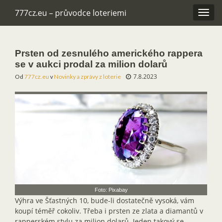
777cz.eu – průvodce loteriemi
Rozba
navig
Prsten od zesnulého amerického rappera
se v aukci prodal za milion dolarů
7.8.2023
Od
777cz.eu
v
Novinky a zprávy z loterie
Foto: Pixabay
Výhra ve Šťastných 10, bude-li dostatečně vysoká, vám
koupí téměř cokoliv. Třeba i prsten ze zlata a diamantů v
rapperském stylu za milion dolarů. Jeden takový se