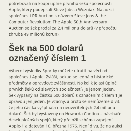
potřebovali na koupi úplně prvního šeku společnosti
Apple, který podepsali Steve Jobs a Wozniak. Na aukci
společnosti RR Auction s názvem Steve Jobs & the
Computer Revolution: The Apple 50th Anniversary
Auction se šek prodal za 2,4 milionu dolarů (v přepočtu
zhruba 49 milionů korun).
Šek na 500 dolarů
označený číslem 1
Výherní výsledky Sportky můžete utratit na věci od
společnosti Apple. Zvlášť, pokud se jedná o historické
předměty a opravdové zvláštnosti. No kolik je asi úplně
prvních šeků od slavných společností? Je jenom jeden.
Šek vypsaný na částku 500 dolarů s označením číslem 1 je
opravdu jen jeden. Je vzácný, a proto se nemůžeme divit,
že jeho částka vyšplhala na neuvěřitelných 2,4 milionu
dolarů. Šek byl vystavený na Howarda Cantina – návrháře
desek plošných spojů, který přeložil schéma zapojení
Apple-1 a datován 16. března 1976. Není divu, že na aukci