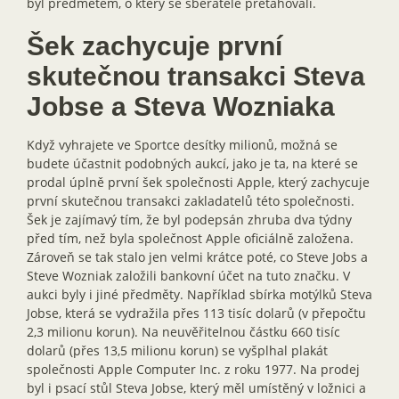
byl předmětem, o který se sběratelé přetahovali.
Šek zachycuje první
skutečnou transakci Steva
Jobse a Steva Wozniaka
Když vyhrajete ve Sportce desítky milionů, možná se
budete účastnit podobných aukcí, jako je ta, na které se
prodal úplně první šek společnosti Apple, který zachycuje
první skutečnou transakci zakladatelů této společnosti.
Šek je zajímavý tím, že byl podepsán zhruba dva týdny
před tím, než byla společnost Apple oficiálně založena.
Zároveň se tak stalo jen velmi krátce poté, co Steve Jobs a
Steve Wozniak založili bankovní účet na tuto značku. V
aukci byly i jiné předměty. Například sbírka motýlků Steva
Jobse, která se vydražila přes 113 tisíc dolarů (v přepočtu
2,3 milionu korun). Na neuvěřitelnou částku 660 tisíc
dolarů (přes 13,5 milionu korun) se vyšplhal plakát
společnosti Apple Computer Inc. z roku 1977. Na prodej
byl i psací stůl Steva Jobse, který měl umístěný v ložnici a