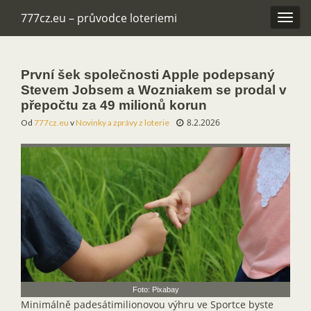
777cz.eu – průvodce loteriemi
Rozba
navig
První šek společnosti Apple podepsaný
Stevem Jobsem a Wozniakem se prodal v
přepočtu za 49 milionů korun
8.2.2026
Od
777cz.eu
v
Novinky a zprávy z loterie
Foto: Pixabay
Minimálně padesátimilionovou výhru ve Sportce byste