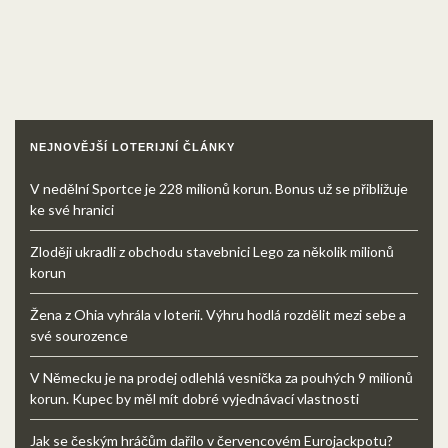
NEJNOVĚJŠÍ LOTERIJNÍ ČLÁNKY
V nedělní Sportce je 228 milionů korun. Bonus už se přibližuje
ke své hranici
Zloději ukradli z obchodu stavebnici Lego za několik milionů
korun
Žena z Ohia vyhrála v loterii. Výhru hodlá rozdělit mezi sebe a
své sourozence
V Německu je na prodej odlehlá vesnička za pouhých 9 milionů
korun. Kupec by měl mít dobré vyjednávací vlastnosti
Jak se českým hráčům dařilo v červencovém Eurojackpotu?