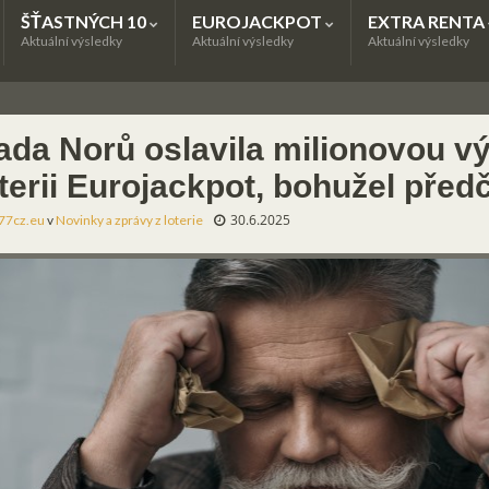
ŠŤASTNÝCH 10
EUROJACKPOT
EXTRA RENTA
Aktuální výsledky
Aktuální výsledky
Aktuální výsledky
ada Norů oslavila milionovou v
oterii Eurojackpot, bohužel pře
30.6.2025
77cz.eu
v
Novinky a zprávy z loterie