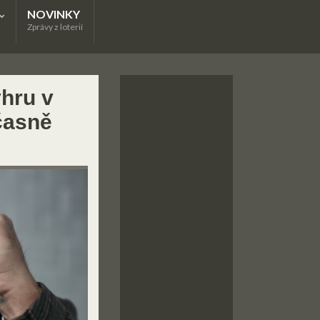
NOVINKY
Zprávy z loterií
ýhru v
dčasně