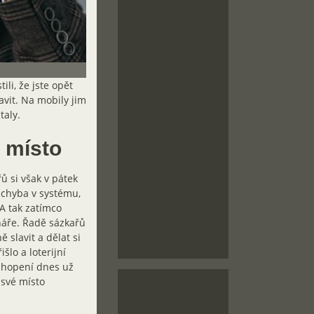
ili, že jste opět
vit. Na mobily jim
taly.
i místo
ů si však v pátek
 chyba v systému,
A tak zatímco
onáře. Řadě sázkařů
 slavit a dělat si
šlo a loterijní
ochopení dnes už
 své místo