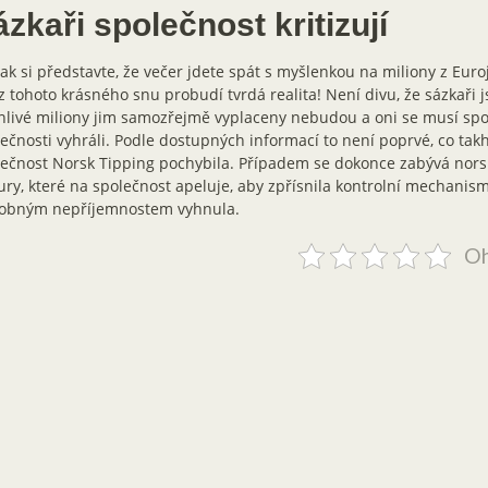
zkaři společnost kritizují
ak si představte, že večer jdete spát s myšlenkou na miliony z Eur
z tohoto krásného snu probudí tvrdá realita! Není divu, že sázkaři j
livé miliony jim samozřejmě vyplaceny nebudou a oni se musí spoko
ečnosti vyhráli. Podle dostupných informací to není poprvé, co takhl
ečnost Norsk Tipping pochybila. Případem se dokonce zabývá nors
ury, které na společnost apeluje, aby zpřísnila kontrolní mechanism
obným nepříjemnostem vyhnula.
Oh