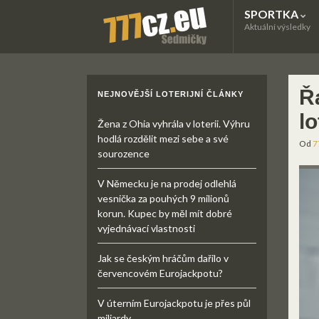
SPORTKA
Aktuální výsledky
Ř
NEJNOVĚJŠÍ LOTERIJNÍ ČLÁNKY
l
Žena z Ohia vyhrála v loterii. Výhru
hodlá rozdělit mezi sebe a své
Od
7
sourozence
V Německu je na prodej odlehlá
vesnička za pouhých 9 milionů
korun. Kupec by měl mít dobré
vyjednávací vlastnosti
Jak se českým hráčům dařilo v
červencovém Eurojackpotu?
V úterním Eurojackpotu je přes půl
miliardy