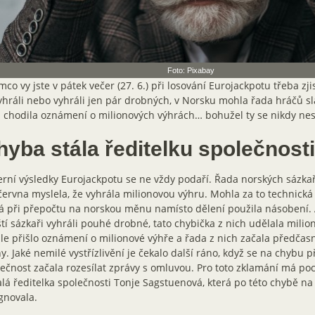
Foto: Pixabay
mco vy jste v pátek večer (27. 6.) při losování Eurojackpotu třeba zjist
hráli nebo vyhráli jen pár drobných, v Norsku mohla řada hráčů sla
ž chodila oznámení o milionových výhrách… bohužel ty se nikdy nes
hyba stála ředitelku společnost
rní výsledky Eurojackpotu se ne vždy podaří. Řada norských sázkař
června myslela, že vyhrála milionovou výhru. Mohla za to technická
á při přepočtu na norskou měnu namísto dělení použila násobení. 
tí sázkaři vyhráli pouhé drobné, tato chybička z nich udělala mili
le přišlo oznámení o milionové výhře a řada z nich začala předčasně
y. Jaké nemilé vystřízlivění je čekalo další ráno, když se na chybu při
ečnost začala rozesílat zprávy s omluvou. Pro toto zklamání má p
lá ředitelka společnosti Tonje Sagstuenová, která po této chybě na
gnovala.