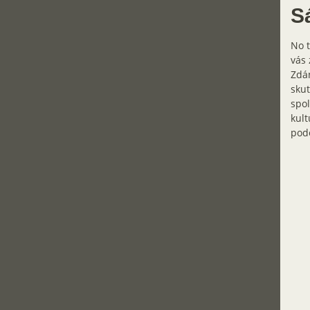
Sá
No t
vás 
Zdán
skut
spol
kult
pod