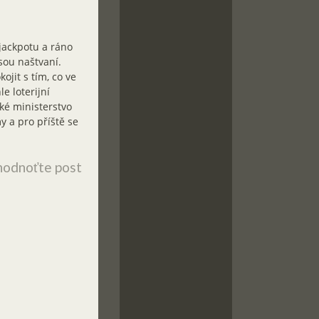
ojackpotu a ráno
sou naštvaní.
jit s tím, co ve
e loterijní
ké ministerstvo
y a pro příště se
odnoťte post