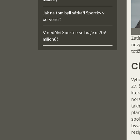
Jak na tom byli sázkaři Sportky v
červenci?
V nedělní Sportce se hraje o 209
Zatí
milionů!
nevy
toti
C
Výhe
27. 
kter
norš
takh
plán
spol
býva
rezi