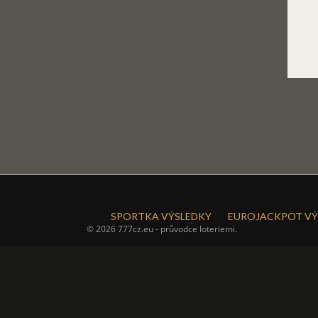
SPORTKA VÝSLEDKY
EUROJACKPOT VÝ
© 2026 777cz.eu - průvodce loteriemi.