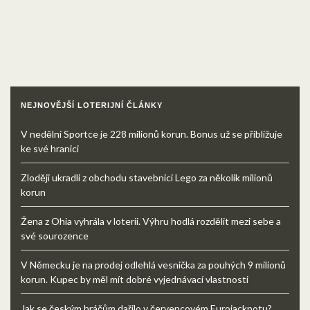
NEJNOVĚJŠÍ LOTERIJNÍ ČLÁNKY
V nedělní Sportce je 228 milionů korun. Bonus už se přibližuje
ke své hranici
Zloději ukradli z obchodu stavebnici Lego za několik milionů
korun
Žena z Ohia vyhrála v loterii. Výhru hodlá rozdělit mezi sebe a
své sourozence
V Německu je na prodej odlehlá vesnička za pouhých 9 milionů
korun. Kupec by měl mít dobré vyjednávací vlastnosti
Jak se českým hráčům dařilo v červencovém Eurojackpotu?