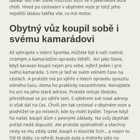
taxikář teď měl Steve možnost vozit se v jakémkoliv autě
chtěl. Hned po cestování v obytném voze je totiž jeho
největší láskou takřka vše, co má motor.
Obytný vůz koupil sobě i
svému kamarádovi
Až vyhrajete v loterii Sportka, můžete být k vaší rodině,
známým a kamarádům opravdu štědří. Asi jako Steve,
když karavan koupil nejen pro sebe, nýbrž jeden i pro
svého kamaráda. S ním je teď ve svém volném čase na
cestách. A protože má po výhře v loterii opravdu spoustu
volného času, doma ho prakticky nezastihnete. Nenajdete
ho ani na jeho staré adrese. Protože miluje Skotsko,
přestěhoval se po výhře tam. S výběrem své nové adresy
si však dal na čas. Chvíli jen tak cestoval v obytném voze a
poohlížel se po místech, kde by mohl bydlet. Teprve když
ho našel, koupil dům s pevnými základy. Na svůj obytňák
pořád nedá dopustit. Ale protože zpohodlněl a všechny
cesty se mu zdály úzké, koupil si klasické SUV… a nejen to.
Od té doby, co vyhrál, kupuje auta a motorky jako na