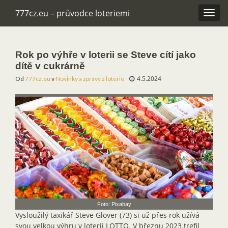
777cz.eu – průvodce loteriemi
Rozba
navig
Rok po výhře v loterii se Steve cítí jako
dítě v cukrárně
4.5.2024
Od
777cz.eu
v
Novinky a zprávy z loterie
Foto: Pixabay
Vysloužilý taxikář Steve Glover (73) si už přes rok užívá
svou velkou výhru v loterii LOTTO. V březnu 2023 trefil