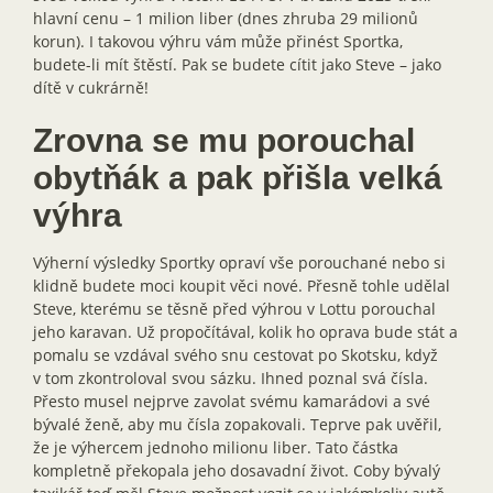
hlavní cenu – 1 milion liber (dnes zhruba 29 milionů
korun). I takovou výhru vám může přinést Sportka,
budete-li mít štěstí. Pak se budete cítit jako Steve – jako
dítě v cukrárně!
Zrovna se mu porouchal
obytňák a pak přišla velká
výhra
Výherní výsledky Sportky opraví vše porouchané nebo si
klidně budete moci koupit věci nové. Přesně tohle udělal
Steve, kterému se těsně před výhrou v Lottu porouchal
jeho karavan. Už propočítával, kolik ho oprava bude stát a
pomalu se vzdával svého snu cestovat po Skotsku, když
v tom zkontroloval svou sázku. Ihned poznal svá čísla.
Přesto musel nejprve zavolat svému kamarádovi a své
bývalé ženě, aby mu čísla zopakovali. Teprve pak uvěřil,
že je výhercem jednoho milionu liber. Tato částka
kompletně překopala jeho dosavadní život. Coby bývalý