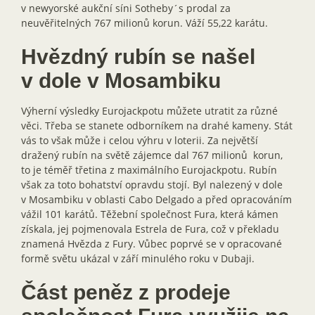
v newyorské aukční síni Sotheby´s prodal za
neuvěřitelných 767 milionů korun. Váží 55,22 karátu.
Hvězdný rubín se našel
v dole v Mosambiku
Výherní výsledky Eurojackpotu můžete utratit za různé
věci. Třeba se stanete odborníkem na drahé kameny. Stát
vás to však může i celou výhru v loterii. Za největší
dražený rubín na světě zájemce dal 767 milionů korun,
to je téměř třetina z maximálního Eurojackpotu. Rubín
však za toto bohatství opravdu stojí. Byl nalezený v dole
v Mosambiku v oblasti Cabo Delgado a před opracováním
vážil 101 karátů. Těžební společnost Fura, která kámen
získala, jej pojmenovala Estrela de Fura, což v překladu
znamená Hvězda z Fury. Vůbec poprvé se v opracované
formě světu ukázal v září minulého roku v Dubaji.
Část peněz z prodeje