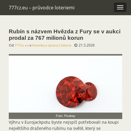
777cz.eu – průvodce loteriemi
Rozba
navig
Rubín s názvem Hvězda z Fury se v aukci
prodal za 767 milionů korun
21.5.2026
Od
777cz.eu
v
Novinky a zprávy z loterie
Foto: Pixabay
Výhru v Eurojackpotu byste nejspíš potřebovali na koupi
největšího draženého rubínu na světě, který se