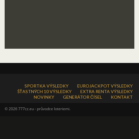
SPORTKA VÝSLEDKY
EUROJACKPOT VÝSLEDKY
ŠŤASTNÝCH 10 VÝSLEDKY
EXTRA RENTA VÝSLEDKY
NOVINKY
GENERÁTOR ČÍSEL
KONTAKT
© 2026 777cz.eu - průvodce loteriemi.