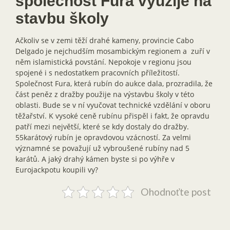
společnost Fura využije na
stavbu školy
Ačkoliv se v zemi těží drahé kameny, provincie Cabo
Delgado je nejchudším mosambickým regionem a zuří v
něm islamistická povstání. Nepokoje v regionu jsou
spojené i s nedostatkem pracovních příležitostí.
Společnost Fura, která rubín do aukce dala, prozradila, že
část peněz z dražby použije na výstavbu školy v této
oblasti. Bude se v ní vyučovat technické vzdělání v oboru
těžařství. K vysoké ceně rubínu přispěl i fakt, že opravdu
patří mezi největší, které se kdy dostaly do dražby.
55karátový rubín je opravdovou vzácností. Za velmi
významné se považují už vybroušené rubíny nad 5
karátů. A jaký drahý kámen byste si po výhře v
Eurojackpotu koupili vy?
Ohodnoťte post