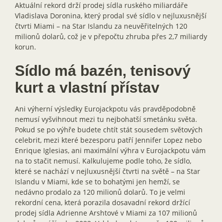
Aktuální rekord drží prodej sídla ruského miliardáře
Vladislava Doronina, který prodal své sídlo v nejluxusnější
čtvrti Miami – na Star Islandu za neuvěřitelných 120
milionů dolarů, což je v přepočtu zhruba přes 2,7 miliardy
korun.
Sídlo má bazén, tenisový
kurt a vlastní přístav
Ani výherní výsledky Eurojackpotu vás pravděpodobně
nemusí vyšvihnout mezi tu nejbohatší smetánku světa.
Pokud se po výhře budete chtít stát sousedem světových
celebrit, mezi které bezesporu patří Jennifer Lopez nebo
Enrique Iglesias, ani maximální výhra v Eurojackpotu vám
na to stačit nemusí. Kalkulujeme podle toho, že sídlo,
které se nachází v nejluxusnější čtvrti na světě – na Star
Islandu v Miami, kde se to bohatými jen hemží, se
nedávno prodalo za 120 milionů dolarů. To je velmi
rekordní cena, která porazila dosavadní rekord držící
prodej sídla Adrienne Arshtové v Miami za 107 milionů