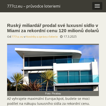
777cz.eu – průvodce loteriemi
Rozba
navig
Ruský miliardář prodal své luxusní sídlo v
Miami za rekordní cenu 120 milionů dolarů
17.3.2025
Od
777cz.eu
v
Novinky a zprávy z loterie
Foto: Pixabay
Až vyhrajete maximální Eurojackpot, budete se moci
podílet na nákupu luxusního sídla za rekordní cenu.