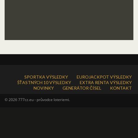
SPORTKA VÝSLEDKY
EUROJACKPOT VÝSLEDKY
ŠŤASTNÝCH 10 VÝSLEDKY
EXTRA RENTA VÝSLEDKY
NOVINKY
GENERÁTOR ČÍSEL
KONTAKT
© 2026 777cz.eu - průvodce loteriemi.