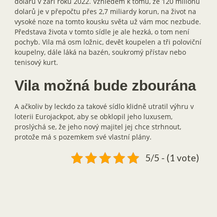
dolarů v září roku 2022. Vzhledem k tomu, že 120 milionů
dolarů je v přepočtu přes 2,7 miliardy korun, na život na
vysoké noze na tomto kousku světa už vám moc nezbude.
Představa života v tomto sídle je ale hezká, o tom není
pochyb. Vila má osm ložnic, devět koupelen a tři poloviční
koupelny, dále láká na bazén, soukromý přístav nebo
tenisový kurt.
Vila možná bude zbourána
A ačkoliv by leckdo za takové sídlo klidně utratil výhru v
loterii Eurojackpot, aby se obklopil jeho luxusem,
proslýchá se, že jeho nový majitel jej chce strhnout,
protože má s pozemkem své vlastní plány.
5/5 - (1 vote)