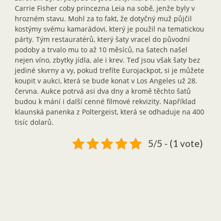
Carrie Fisher coby princezna Leia na sobě, jenže byly v
hrozném stavu. Mohl za to fakt, že dotyčný muž půjčil
kostýmy svému kamarádovi, který je použil na tematickou
párty. Tým restauratérů, který šaty vracel do původní
podoby a trvalo mu to až 10 měsíců, na šatech našel
nejen víno, zbytky jídla, ale i krev. Teď jsou však šaty bez
jediné skvrny a vy, pokud trefíte Eurojackpot, si je můžete
koupit v aukci, která se bude konat v Los Angeles už 28.
června. Aukce potrvá asi dva dny a kromě těchto šatů
budou k mání i další cenné filmové rekvizity. Například
klaunská panenka z Poltergeist, která se odhaduje na 400
tisíc dolarů.
5/5 - (1 vote)