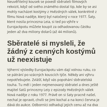
Neuvěřitelný kousek se povedl sběrateli filmových
rekvizit, když od svého známého dostal tip, kde by se asi
mohly nacházet kostýmy z Hvězdných válek, konkrétně z
filmu Nová naděje, který byl natočený v roce 1977. Šaty,
které nosila princezna Leia, si teď po výhře v
Eurojackpotu můžete koupit za odhadovanou částku
jeden až dva miliony dolarů (až 44 milionů).
Sběratelé si mysleli, že
žádný z cenných kostýmů
už neexistuje
Výherní výsledky Eurojackpotu vám dají volnou ruku, co
se pátrání po vzácných kouscích týče. Někdy ani výhru
nepotřebujete. Zvlášť, když vás popohání sběratelská
touha. Tu měl i jeden nejmenovaný sběratel a dnes ještě
majitel šatů princezny Leiy z epizody Hvězdných válek
Nová naděje z roku 1977. Právě on si šaty pracně našel,
nechal je opravit, chvíli se jimi kochal a na konci června je
dává do aukce. Odborníci odhadují jejich cenu až na dva