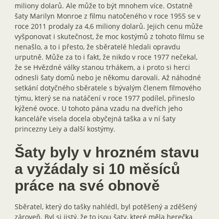
miliony dolarů. Ale může to být mnohem více. Ostatně
šaty Marilyn Monroe z filmu natočeného v roce 1955 se v
roce 2011 prodaly za 4,6 miliony dolarů. Jejich cenu může
vyšponovat i skutečnost, že moc kostýmů z tohoto filmu se
nenašlo, a to i přesto, že sběratelé hledali opravdu
urputně. Může za to i fakt, že nikdo v roce 1977 nečekal,
že se Hvězdné války stanou trhákem, a i proto si herci
odnesli šaty domů nebo je někomu darovali. Až náhodné
setkání dotyčného sběratele s bývalým členem filmového
týmu, který se na natáčení v roce 1977 podílel, přineslo
kýžené ovoce. U tohoto pána vzadu na dveřích jeho
kanceláře visela docela obyčejná taška a v ní šaty
princezny Leiy a další kostýmy.
Šaty byly v hrozném stavu
a vyžádaly si 10 měsíců
práce na své obnově
Sběratel, který do tašky nahlédl, byl potěšený a zděšený
zároveň. Byl si jistý, že to jsou šaty, které měla herečka