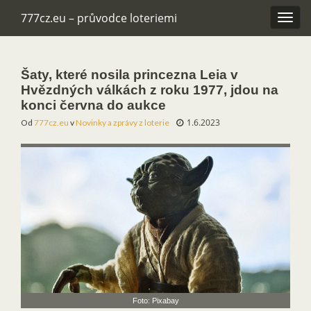
777cz.eu – průvodce loteriemi
Rozba
navig
Šaty, které nosila princezna Leia v
Hvězdných válkách z roku 1977, jdou na
konci června do aukce
1.6.2023
Od
777cz.eu
v
Novinky a zprávy z loterie
Foto: Pixabay