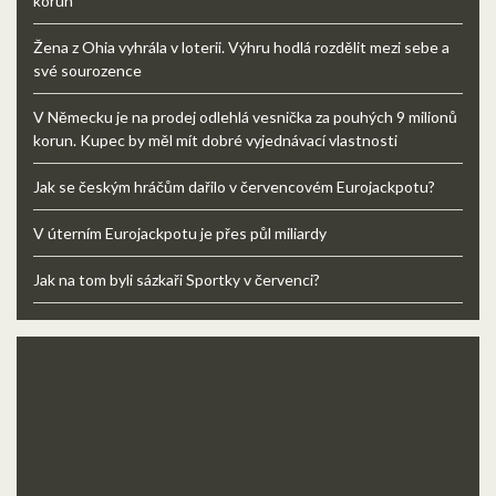
korun
Žena z Ohia vyhrála v loterii. Výhru hodlá rozdělit mezi sebe a
své sourozence
V Německu je na prodej odlehlá vesnička za pouhých 9 milionů
korun. Kupec by měl mít dobré vyjednávací vlastnosti
Jak se českým hráčům dařilo v červencovém Eurojackpotu?
V úterním Eurojackpotu je přes půl miliardy
Jak na tom byli sázkaři Sportky v červenci?