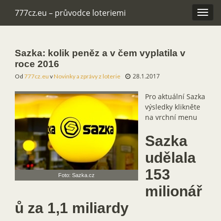
777cz.eu – průvodce loteriemi
Rozba
navig
Sazka: kolik peněz a v čem vyplatila v
roce 2016
28.1.2017
Od
777cz.eu
v
Novinky a zprávy z loterie
Pro aktuální Sazka
výsledky klikněte
na vrchní menu
Sazka
udělala
153
Foto: Sazka.cz
milionář
ů za 1,1 miliardy