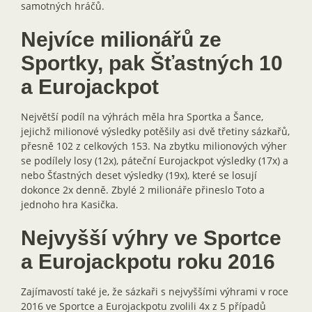
samotných hráčů.
Nejvíce milionářů ze
Sportky, pak Šťastných 10
a Eurojackpot
Největší podíl na výhrách měla hra Sportka a Šance,
jejichž milionové výsledky potěšily asi dvě třetiny sázkařů,
přesně 102 z celkových 153. Na zbytku milionových výher
se podílely losy (12x), páteční Eurojackpot výsledky (17x) a
nebo Šťastných deset výsledky (19x), které se losují
dokonce 2x denně. Zbylé 2 milionáře přineslo Toto a
jednoho hra Kasička.
Nejvyšší výhry ve Sportce
a Eurojackpotu roku 2016
Zajímavostí také je, že sázkaři s nejvyššími výhrami v roce
2016 ve Sportce a Eurojackpotu zvolili 4x z 5 případů