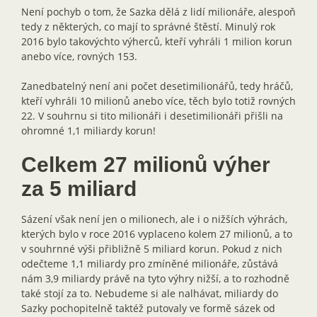
Není pochyb o tom, že Sazka dělá z lidí milionáře, alespoň
tedy z některých, co mají to správné štěstí. Minulý rok
2016 bylo takovýchto výherců, kteří vyhráli 1 milion korun
anebo více, rovných 153.
Zanedbatelný není ani počet desetimilionářů, tedy hráčů,
kteří vyhráli 10 milionů anebo více, těch bylo totiž rovných
22. V souhrnu si tito milionáři i desetimilionáři přišli na
ohromné 1,1 miliardy korun!
Celkem 27 milionů výher
za 5 miliard
Sázení však není jen o milionech, ale i o nižších výhrách,
kterých bylo v roce 2016 vyplaceno kolem 27 milionů, a to
v souhrnné výši přibližně 5 miliard korun. Pokud z nich
odečteme 1,1 miliardy pro zmíněné milionáře, zůstává
nám 3,9 miliardy právě na tyto výhry nižší, a to rozhodně
také stojí za to. Nebudeme si ale nalhávat, miliardy do
Sazky pochopitelně taktéž putovaly ve formě sázek od