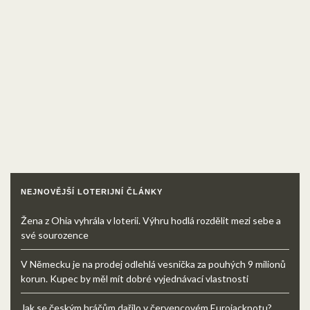
NEJNOVĚJŠÍ LOTERIJNÍ ČLÁNKY
Žena z Ohia vyhrála v loterii. Výhru hodlá rozdělit mezi sebe a
své sourozence
V Německu je na prodej odlehlá vesnička za pouhých 9 milionů
korun. Kupec by měl mít dobré vyjednávací vlastnosti
Jak se českým hráčům dařilo v červencovém Eurojackpotu?