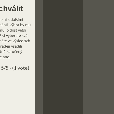
chválit
o ni s dalšími
změnil, výhra by mu
nul o dost větší
ž si vyberete svá
znáte ve výsledcích
raději vsadili
dně zaručený
že ano.
5/5 - (1 vote)