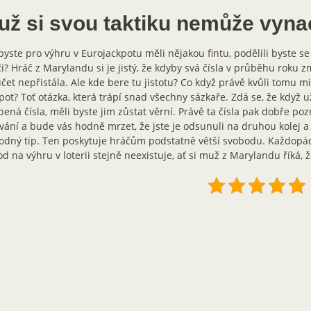
už si svou taktiku nemůže vyna
yste pro výhru v Eurojackpotu měli nějakou fintu, podělili byste se 
i? Hráč z Marylandu si je jistý, že kdyby svá čísla v průběhu roku 
čet nepřistála. Ale kde bere tu jistotu? Co když právě kvůli tomu mi
pot? Toť otázka, která trápí snad všechny sázkaře. Zdá se, že když u
bená čísla, měli byste jim zůstat věrní. Právě ta čísla pak dobře po
vání a bude vás hodně mrzet, že jste je odsunuli na druhou kolej a 
odný tip. Ten poskytuje hráčům podstatně větší svobodu. Každopá
d na výhru v loterii stejně neexistuje, ať si muž z Marylandu říká, 