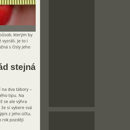
způsob, kterým by
vyzráli. Je to i
žná s čísly jeho
ád stejná
í na dva tábory –
ného tipu. Na
ž se ale výhra
 že si vybere svá
ýpis z jeho účtu,
o rok později