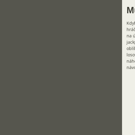
M
Kdyb
hráč
na ú
jack
oblí
loso
náh
návo