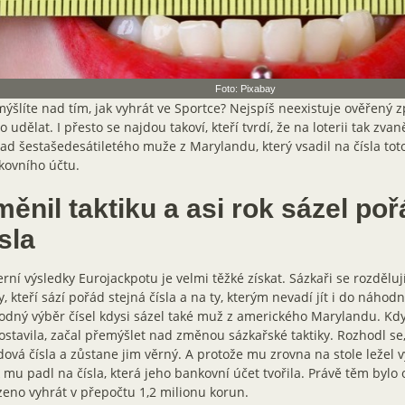
Foto: Pixabay
ýšlíte nad tím, jak vyhrát ve Sportce? Nejspíš neexistuje ověřený 
lo udělat. I přesto se najdou takoví, kteří tvrdí, že na loterii tak zvaně 
ad šestašedesátiletého muže z Marylandu, který vsadil na čísla toto
kovního účtu.
ěnil taktiku a asi rok sázel poř
sla
rní výsledky Eurojackpotu je velmi těžké získat. Sázkaři se rozděluj
y, kteří sází pořád stejná čísla a na ty, kterým nevadí jít i do náhod
dný výběr čísel kdysi sázel také muž z amerického Marylandu. Kdy
stavila, začal přemýšlet nad změnou sázkařské taktiky. Rozhodl se,
ová čísla a zůstane jim věrný. A protože mu zrovna na stole ležel v
 mu padl na čísla, která jeho bankovní účet tvořila. Právě těm bylo 
eno vyhrát v přepočtu 1,2 milionu korun.