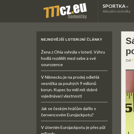
SPORTKA
Aktuální výsledky
S
NEJNOVĚJŠÍ LOTERIJNÍ ČLÁNKY
po
Žena z Ohia vyhrála v loterii. Výhru
hodlá rozdělit mezi sebe a své
Od
7
sourozence
V Německu je na prodej odlehlá
vesnička za pouhých 9 milionů
korun. Kupec by měl mít dobré
vyjednávací vlastnosti
Jak se českým hráčům dařilo v
červencovém Eurojackpotu?
V úterním Eurojackpotu je přes půl
miliardy