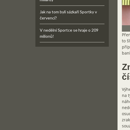
Jak na tom byli sázkaři Sportky v
červenci?
V nedělní Sportce se hraje o 209
Přem
milionů!
to š
příp
ban
Zm
čí
Výhe
na t
náho
nedo
osud
zrak
souz