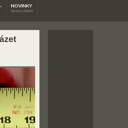
NOVINKY
Zprávy z loterií
ázet