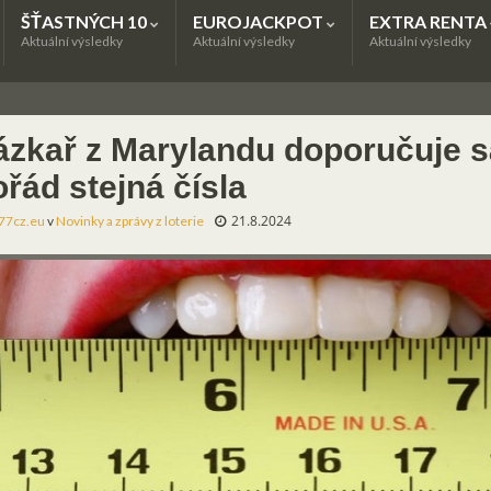
ŠŤASTNÝCH 10
EUROJACKPOT
EXTRA RENTA
Aktuální výsledky
Aktuální výsledky
Aktuální výsledky
ázkař z Marylandu doporučuje s
řád stejná čísla
21.8.2024
77cz.eu
v
Novinky a zprávy z loterie