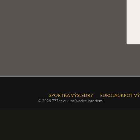
SPORTKA VÝSLEDKY
EUROJACKPOT VÝ
© 2026 777cz.eu - průvodce loteriemi.