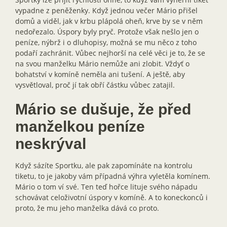
vypadne z peněženky. Když jednou večer Mário přišel
domů a viděl, jak v krbu plápolá oheň, krve by se v něm
nedořezalo. Úspory byly pryč. Protože však nešlo jen o
peníze, nýbrž i o dluhopisy, možná se mu něco z toho
podaří zachránit. Vůbec nejhorší na celé věci je to, že se
na svou manželku Mário nemůže ani zlobit. Vždyť o
bohatství v komíně neměla ani tušení. A ještě, aby
vysvětloval, proč jí tak obří částku vůbec zatajil.
Mário se dušuje, že před
manželkou peníze
neskrýval
Když sázíte Sportku, ale pak zapomínáte na kontrolu
tiketu, to je jakoby vám případná výhra vyletěla komínem.
Mário o tom ví své. Ten teď hořce lituje svého nápadu
schovávat celoživotní úspory v komíně. A to koneckonců i
proto, že mu jeho manželka dává co proto.