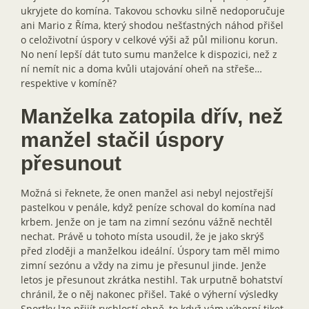
ukryjete do komína. Takovou schovku silně nedoporučuje
ani Mario z Říma, který shodou nešťastných náhod přišel
o celoživotní úspory v celkové výši až půl milionu korun.
No není lepší dát tuto sumu manželce k dispozici, než z
ní nemít nic a doma kvůli utajování oheň na střeše…
respektive v komíně?
Manželka zatopila dřív, než
manžel stačil úspory
přesunout
Možná si řeknete, že onen manžel asi nebyl nejostřejší
pastelkou v penále, když peníze schoval do komína nad
krbem. Jenže on je tam na zimní sezónu vážně nechtěl
nechat. Právě u tohoto místa usoudil, že je jako skrýš
před zloději a manželkou ideální. Úspory tam měl mimo
zimní sezónu a vždy na zimu je přesunul jinde. Jenže
letos je přesunout zkrátka nestihl. Tak urputně bohatství
chránil, že o něj nakonec přišel. Také o výherní výsledky
Sportky lze přijít rychlostí ohně, to když vám výherní tiket