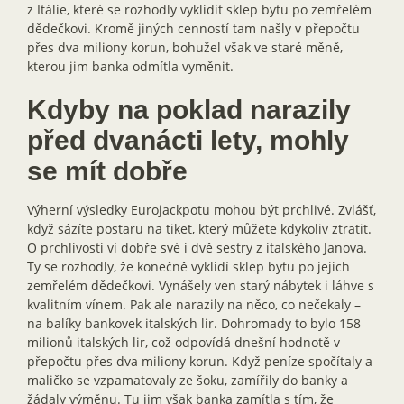
z Itálie, které se rozhodly vyklidit sklep bytu po zemřelém
dědečkovi. Kromě jiných cenností tam našly v přepočtu
přes dva miliony korun, bohužel však ve staré měně,
kterou jim banka odmítla vyměnit.
Kdyby na poklad narazily
před dvanácti lety, mohly
se mít dobře
Výherní výsledky Eurojackpotu mohou být prchlivé. Zvlášť,
když sázíte postaru na tiket, který můžete kdykoliv ztratit.
O prchlivosti ví dobře své i dvě sestry z italského Janova.
Ty se rozhodly, že konečně vyklidí sklep bytu po jejich
zemřelém dědečkovi. Vynášely ven starý nábytek i láhve s
kvalitním vínem. Pak ale narazily na něco, co nečekaly –
na balíky bankovek italských lir. Dohromady to bylo 158
milionů italských lir, což odpovídá dnešní hodnotě v
přepočtu přes dva miliony korun. Když peníze spočítaly a
maličko se vzpamatovaly ze šoku, zamířily do banky a
žádaly výměnu. Tu jim však banka zamítla s tím, že