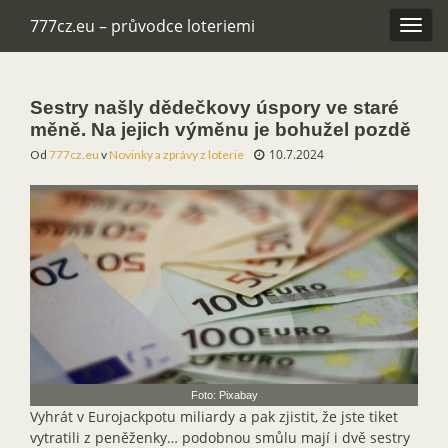
777cz.eu – průvodce loteriemi
Rozba
navig
Sestry našly dědečkovy úspory ve staré
měně. Na jejich výměnu je bohužel pozdě
10.7.2024
Od
777cz.eu
v
Novinky a zprávy z loterie
Foto: Pixabay
Vyhrát v Eurojackpotu miliardy a pak zjistit, že jste tiket
vytratili z peněženky… podobnou smůlu mají i dvě sestry