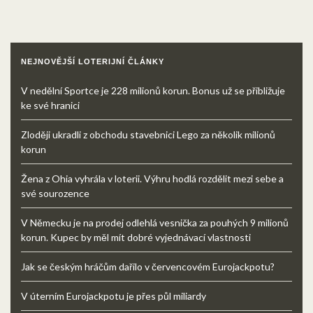
NEJNOVĚJŠÍ LOTERIJNÍ ČLÁNKY
V nedělní Sportce je 228 milionů korun. Bonus už se přibližuje
ke své hranici
Zloději ukradli z obchodu stavebnici Lego za několik milionů
korun
Žena z Ohia vyhrála v loterii. Výhru hodlá rozdělit mezi sebe a
své sourozence
V Německu je na prodej odlehlá vesnička za pouhých 9 milionů
korun. Kupec by měl mít dobré vyjednávací vlastnosti
Jak se českým hráčům dařilo v červencovém Eurojackpotu?
V úterním Eurojackpotu je přes půl miliardy