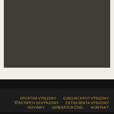
SPORTKA VÝSLEDKY
EUROJACKPOT VÝSLEDKY
ŠŤASTNÝCH 10 VÝSLEDKY
EXTRA RENTA VÝSLEDKY
NOVINKY
GENERÁTOR ČÍSEL
KONTAKT