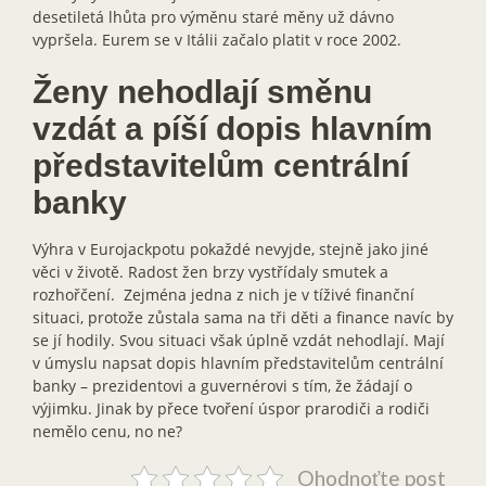
desetiletá lhůta pro výměnu staré měny už dávno
vypršela. Eurem se v Itálii začalo platit v roce 2002.
Ženy nehodlají směnu
vzdát a píší dopis hlavním
představitelům centrální
banky
Výhra v Eurojackpotu pokaždé nevyjde, stejně jako jiné
věci v životě. Radost žen brzy vystřídaly smutek a
rozhořčení. Zejména jedna z nich je v tíživé finanční
situaci, protože zůstala sama na tři děti a finance navíc by
se jí hodily. Svou situaci však úplně vzdát nehodlají. Mají
v úmyslu napsat dopis hlavním představitelům centrální
banky – prezidentovi a guvernérovi s tím, že žádají o
výjimku. Jinak by přece tvoření úspor prarodiči a rodiči
nemělo cenu, no ne?
Ohodnoťte post