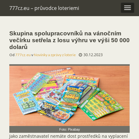
777cz.eu – průvodce loteriemi
Rozba
navig
Skupina spolupracovníků na vánočním
večírku setřela z losu výhru ve výši 50 000
dolarů
30.12.2023
Od
777cz.eu
v
Novinky a zprávy z loterie
Foto: Pixabay
Jako zaměstnavatel nemáte dost prostředků na vyplacení