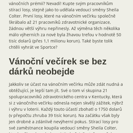
vánočních prémií? Nevadí! Kupte svým pracovníkům
stírací losy, stejně jako to udělala vedoucí směny Sheila
Colter. První losy, které na vánočním večírku společně
škrábalo až 21 pracovníků zdravotnické organizace,
žádnou větší výhru nepřinesly. Až výměna těch několika
málo výherních za nové byla žhavou trefou v hodnotě 50
tisíc dolarů (přes 1,1 milionu korun). Také byste tolik
chtěli vyhrát ve Sportce?
Vánoční večírek se bez
dárků neobejde
Jakkoliv se účast na vánočním večírku může zdát nudná a
obtěžující, je lepší tam jít. Své o tom ví skupina 21
spolupracovníků zdravotnického centra v Kentucky, která
si z vánočního večírku odnesla nejen skvělý zážitek, nýbrž
i výhru v loterii. Každý touto účastí zbohatl o 1750 dolarů
(v přepočtu zhruba 39 tisíc korun). Na začátku však byly
jen drobné a zdánlivě nevýherní pokus. Stírací losy pro
své zaměstnance koupila vedoucí směny Sheila Colter,