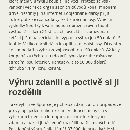
která měla v úmyslu koupit jiné věci. Protože se však
vánoční večírek z organizačních důvodů konal mnohem
dříve, nestihly jí na internetu objednané dárky přijít.
Tuhle potíž se rozhodla vyřešit stíracími losy. Výherní
výsledky Sportky k vám mohou dorazit zrovna touhle
cestou! Z celkem 21 stíracích losů, které zaměstnanci
setřeli ještě na večírku, jim vypadla výhra jen 50 dolarů. S
touhle částkou hráli dál a koupili za ni další losy. Díky nim
se jim podařilo výhru zdvojnásobit na 100 dolarů. Až losy
koupené za těchto 100 dolarů vynesly druhé místo ve
stíracím losu loterie v Kentucky, a to 50 000 dolarů
(zhruba 1,1 milionu korun).
Výhru zdanili a poctivě si ji
rozdělili
Také výhru ve Sportce je potřeba zdanit, a to v případě, že
převyšuje jeden milion korun. Vedoucí směny šla s
výherním losem do loterijní společnosti, kde výhru
zdanila a pak si ji následně rozdělili na 21 rovných dílů.
Po zdanění výhra činila téměř 37 000 dolarů a každý si z