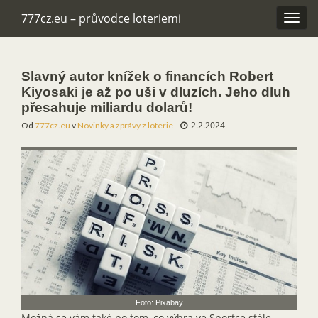
777cz.eu – průvodce loteriemi
Rozba
navig
Slavný autor knížek o financích Robert
Kiyosaki je až po uši v dluzích. Jeho dluh
přesahuje miliardu dolarů!
2.2.2024
Od
777cz.eu
v
Novinky a zprávy z loterie
Foto: Pixabay
Možná se vám také po tom, co výhra ve Sportce stále