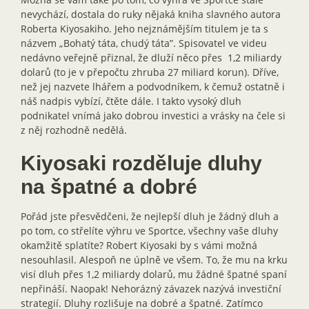
nevychází, dostala do ruky nějaká kniha slavného autora
Roberta Kiyosakiho. Jeho nejznámějším titulem je ta s
názvem „Bohatý táta, chudý táta”. Spisovatel ve videu
nedávno veřejně přiznal, že dluží něco přes 1,2 miliardy
dolarů (to je v přepočtu zhruba 27 miliard korun). Dříve,
než jej nazvete lhářem a podvodníkem, k čemuž ostatně i
náš nadpis vybízí, čtěte dále. I takto vysoký dluh
podnikatel vnímá jako dobrou investici a vrásky na čele si
z něj rozhodně nedělá.
Kiyosaki rozděluje dluhy
na špatné a dobré
Pořád jste přesvědčeni, že nejlepší dluh je žádný dluh a
po tom, co střelíte výhru ve Sportce, všechny vaše dluhy
okamžitě splatíte? Robert Kiyosaki by s vámi možná
nesouhlasil. Alespoň ne úplně ve všem. To, že mu na krku
visí dluh přes 1,2 miliardy dolarů, mu žádné špatné spaní
nepřináší. Naopak! Nehorázný závazek nazývá investiční
strategií. Dluhy rozlišuje na dobré a špatné. Zatímco