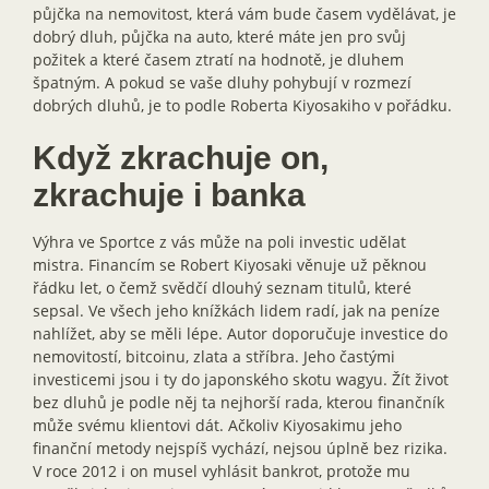
půjčka na nemovitost, která vám bude časem vydělávat, je
dobrý dluh, půjčka na auto, které máte jen pro svůj
požitek a které časem ztratí na hodnotě, je dluhem
špatným. A pokud se vaše dluhy pohybují v rozmezí
dobrých dluhů, je to podle Roberta Kiyosakiho v pořádku.
Když zkrachuje on,
zkrachuje i banka
Výhra ve Sportce z vás může na poli investic udělat
mistra. Financím se Robert Kiyosaki věnuje už pěknou
řádku let, o čemž svědčí dlouhý seznam titulů, které
sepsal. Ve všech jeho knížkách lidem radí, jak na peníze
nahlížet, aby se měli lépe. Autor doporučuje investice do
nemovitostí, bitcoinu, zlata a stříbra. Jeho častými
investicemi jsou i ty do japonského skotu wagyu. Žít život
bez dluhů je podle něj ta nejhorší rada, kterou finančník
může svému klientovi dát. Ačkoliv Kiyosakimu jeho
finanční metody nejspíš vychází, nejsou úplně bez rizika.
V roce 2012 i on musel vyhlásit bankrot, protože mu