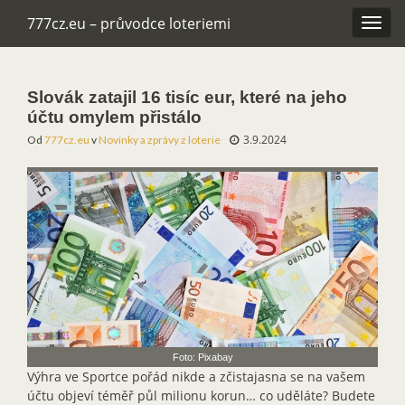
777cz.eu – průvodce loteriemi
Rozba
navig
Slovák zatajil 16 tisíc eur, které na jeho
účtu omylem přistálo
3.9.2024
Od
777cz.eu
v
Novinky a zprávy z loterie
Foto: Pixabay
Výhra ve Sportce pořád nikde a zčistajasna se na vašem
účtu objeví téměř půl milionu korun… co uděláte? Budete