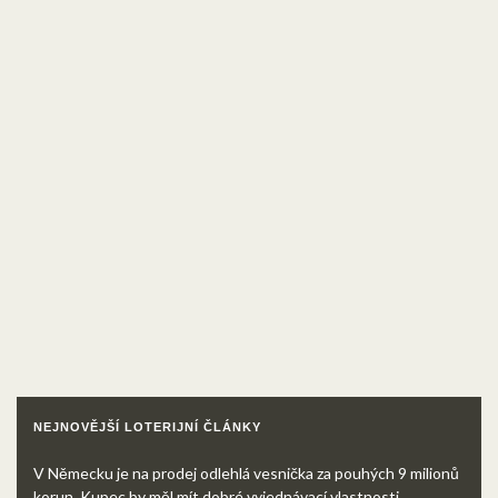
NEJNOVĚJŠÍ LOTERIJNÍ ČLÁNKY
V Německu je na prodej odlehlá vesnička za pouhých 9 milionů
korun. Kupec by měl mít dobré vyjednávací vlastnosti