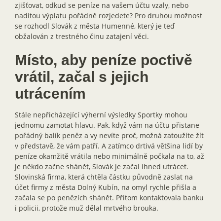
zjišťovat, odkud se peníze na vašem účtu vzaly, nebo
naditou výplatu pořádně rozjedete? Pro druhou možnost
se rozhodl Slovák z města Humenné, který je teď
obžalován z trestného činu zatajení věci.
Místo, aby peníze poctivě
vrátil, začal s jejich
utrácením
Stále nepřicházející výherní výsledky Sportky mohou
jednomu zamotat hlavu. Pak, když vám na účtu přistane
pořádný balík peněz a vy nevíte proč, možná zatoužíte žít
v představě, že vám patří. A zatímco drtivá většina lidí by
peníze okamžitě vrátila nebo minimálně počkala na to, až
je někdo začne shánět, Slovák je začal ihned utrácet.
Slovinská firma, která chtěla částku původně zaslat na
účet firmy z města Dolný Kubín, na omyl rychle přišla a
začala se po penězích shánět. Přitom kontaktovala banku
i policii, protože muž dělal mrtvého brouka.