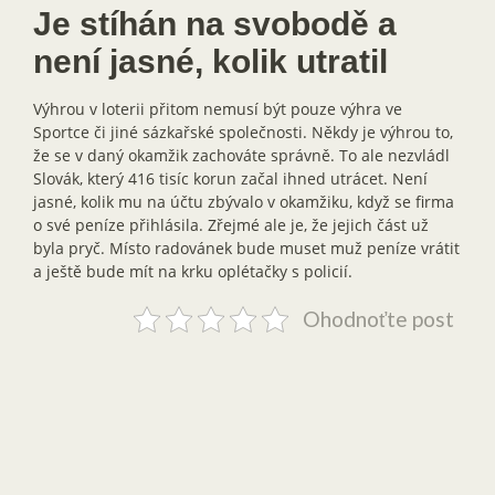
Je stíhán na svobodě a
není jasné, kolik utratil
Výhrou v loterii přitom nemusí být pouze výhra ve
Sportce či jiné sázkařské společnosti. Někdy je výhrou to,
že se v daný okamžik zachováte správně. To ale nezvládl
Slovák, který 416 tisíc korun začal ihned utrácet. Není
jasné, kolik mu na účtu zbývalo v okamžiku, když se firma
o své peníze přihlásila. Zřejmé ale je, že jejich část už
byla pryč. Místo radovánek bude muset muž peníze vrátit
a ještě bude mít na krku oplétačky s policií.
Ohodnoťte post