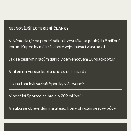
NEJNOVĚJŠÍ LOTERIJNÍ ČLÁNKY
V Německu je na prodej odlehlá vesnička za pouhých 9 milionů
korun. Kupec by měl mít dobré vyjednávací vlastnosti
Jak se českým hráčům dařilo v červencovém Eurojackpotu?
V úterním Eurojackpotu je přes půl miliardy
Jak na tom byli sázkaři Sportky v červenci?
V nedělní Sportce se hraje o 209 milionů!
V aukci se objevil dům na útesu, který ohrožují sesuvy půdy