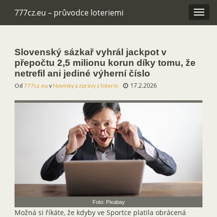
777cz.eu – průvodce loteriemi
Rozba
navig
Slovenský sázkař vyhrál jackpot v
přepočtu 2,5 milionu korun díky tomu, že
netrefil ani jediné výherní číslo
17.2.2026
Od
777cz.eu
v
Novinky a zprávy z loterie
Foto: Pixabay
Možná si říkáte, že kdyby ve Sportce platila obrácená