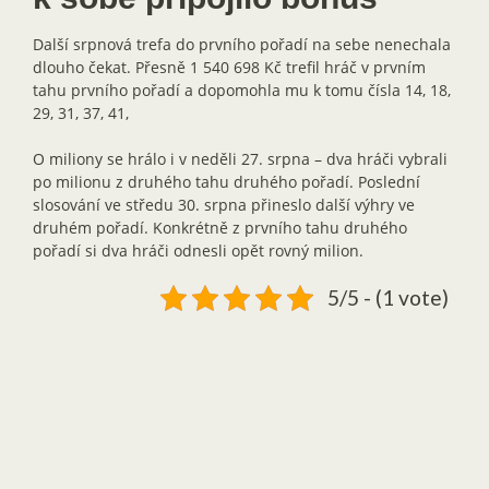
Další srpnová trefa do prvního pořadí na sebe nenechala
dlouho čekat. Přesně 1 540 698 Kč trefil hráč v prvním
tahu prvního pořadí a dopomohla mu k tomu čísla 14, 18,
29, 31, 37, 41,
O miliony se hrálo i v neděli 27. srpna – dva hráči vybrali
po milionu z druhého tahu druhého pořadí. Poslední
slosování ve středu 30. srpna přineslo další výhry ve
druhém pořadí. Konkrétně z prvního tahu druhého
pořadí si dva hráči odnesli opět rovný milion.
5/5 - (1 vote)