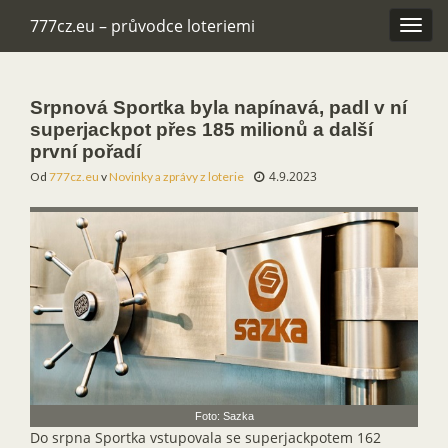
777cz.eu – průvodce loteriemi
Rozba
navig
Srpnová Sportka byla napínavá, padl v ní
superjackpot přes 185 milionů a další
první pořadí
4.9.2023
Od
777cz.eu
v
Novinky a zprávy z loterie
Foto: Sazka
Do srpna Sportka vstupovala se superjackpotem 162