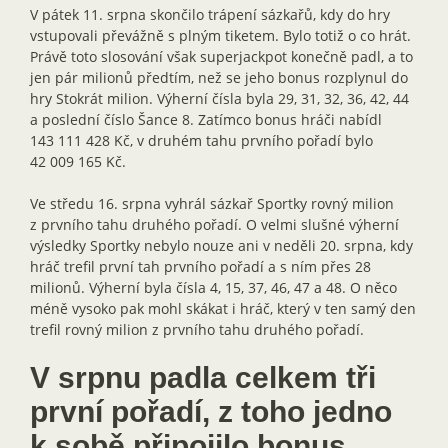
V pátek 11. srpna skončilo trápení sázkařů, kdy do hry
vstupovali převážně s plným tiketem. Bylo totiž o co hrát.
Právě toto slosování však superjackpot konečně padl, a to
jen pár milionů předtím, než se jeho bonus rozplynul do
hry Stokrát milion. Výherní čísla byla 29, 31, 32, 36, 42, 44
a poslední číslo Šance 8. Zatímco bonus hráči nabídl
143 111 428 Kč, v druhém tahu prvního pořadí bylo
42 009 165 Kč.
Ve středu 16. srpna vyhrál sázkař Sportky rovný milion
z prvního tahu druhého pořadí. O velmi slušné výherní
výsledky Sportky nebylo nouze ani v neděli 20. srpna, kdy
hráč trefil první tah prvního pořadí a s ním přes 28
milionů. Výherní byla čísla 4, 15, 37, 46, 47 a 48. O něco
méně vysoko pak mohl skákat i hráč, který v ten samý den
trefil rovný milion z prvního tahu druhého pořadí.
V srpnu padla celkem tři
první pořadí, z toho jedno
k sobě připojilo bonus