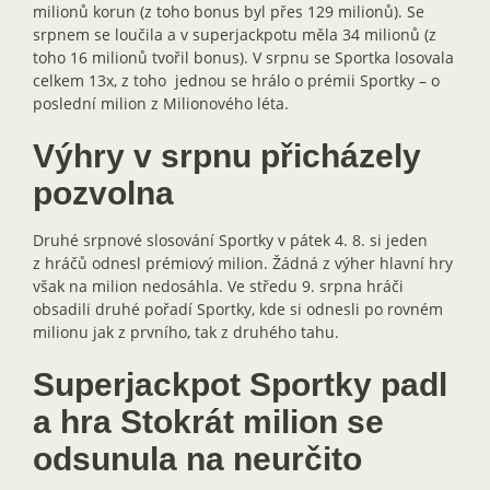
milionů korun (z toho bonus byl přes 129 milionů). Se
srpnem se loučila a v superjackpotu měla 34 milionů (z
toho 16 milionů tvořil bonus). V srpnu se Sportka losovala
celkem 13x, z toho jednou se hrálo o prémii Sportky – o
poslední milion z Milionového léta.
Výhry v srpnu přicházely
pozvolna
Druhé srpnové slosování Sportky v pátek 4. 8. si jeden
z hráčů odnesl prémiový milion. Žádná z výher hlavní hry
však na milion nedosáhla. Ve středu 9. srpna hráči
obsadili druhé pořadí Sportky, kde si odnesli po rovném
milionu jak z prvního, tak z druhého tahu.
Superjackpot Sportky padl
a hra Stokrát milion se
odsunula na neurčito