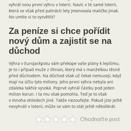
vyhrál svou první výhru v loterii. Navíc v té samé loterii,
která se však před patnácti lety jmenovala maličko jinak.
No umíte si to vysvětlit?
Za peníze si chce pořídit
nový dům a zajistit se na
důchod
Výhra v Eurojackpotu vám překope vaše plány k lepšímu.
Je to i případ muže z Illinois, který má s manželkou těsně
před důchodem. Na důchod však už čekat nemusejí, když
mají na účtu tyto miliony. Jeho první výhra nebyla ani
zdaleka takhle vysoká. Poprvé vyhrál částku pod jeden
milion korun. I ta mu však pomohla. Teď je to však
v mnoha ohledech jiné. Takže nezoufejte. Pokud jste ještě
nevyhráli v loterii, může se vám to stát ještě několikrát.
Ohodnoťte post