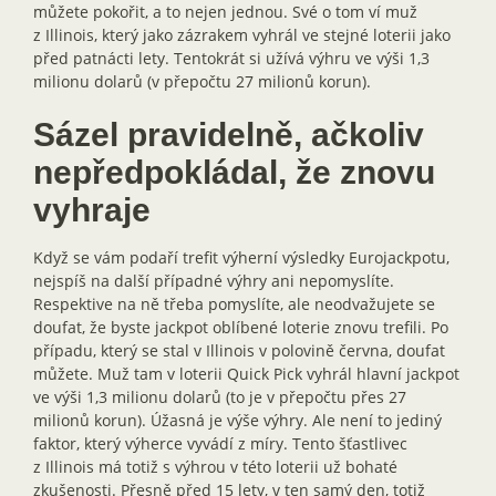
můžete pokořit, a to nejen jednou. Své o tom ví muž
z Illinois, který jako zázrakem vyhrál ve stejné loterii jako
před patnácti lety. Tentokrát si užívá výhru ve výši 1,3
milionu dolarů (v přepočtu 27 milionů korun).
Sázel pravidelně, ačkoliv
nepředpokládal, že znovu
vyhraje
Když se vám podaří trefit výherní výsledky Eurojackpotu,
nejspíš na další případné výhry ani nepomyslíte.
Respektive na ně třeba pomyslíte, ale neodvažujete se
doufat, že byste jackpot oblíbené loterie znovu trefili. Po
případu, který se stal v Illinois v polovině června, doufat
můžete. Muž tam v loterii Quick Pick vyhrál hlavní jackpot
ve výši 1,3 milionu dolarů (to je v přepočtu přes 27
milionů korun). Úžasná je výše výhry. Ale není to jediný
faktor, který výherce vyvádí z míry. Tento šťastlivec
z Illinois má totiž s výhrou v této loterii už bohaté
zkušenosti. Přesně před 15 lety, v ten samý den, totiž