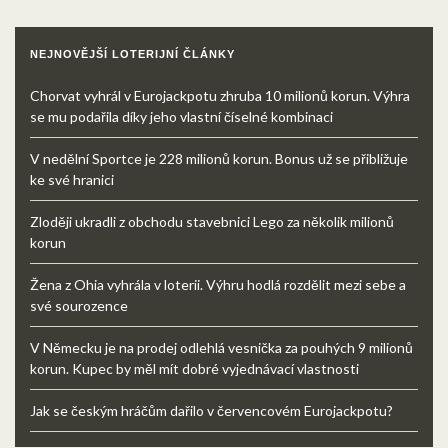
NEJNOVĚJŠÍ LOTERIJNÍ ČLÁNKY
Chorvat vyhrál v Eurojackpotu zhruba 10 milionů korun. Výhra
se mu podařila díky jeho vlastní číselné kombinaci
V nedělní Sportce je 228 milionů korun. Bonus už se přibližuje
ke své hranici
Zloději ukradli z obchodu stavebnici Lego za několik milionů
korun
Žena z Ohia vyhrála v loterii. Výhru hodlá rozdělit mezi sebe a
své sourozence
V Německu je na prodej odlehlá vesnička za pouhých 9 milionů
korun. Kupec by měl mít dobré vyjednávací vlastnosti
Jak se českým hráčům dařilo v červencovém Eurojackpotu?