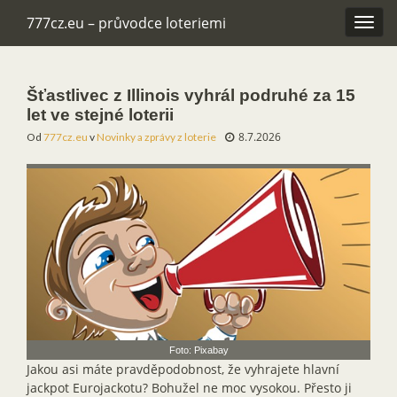
777cz.eu – průvodce loteriemi
Rozba
navig
Šťastlivec z Illinois vyhrál podruhé za 15
let ve stejné loterii
8.7.2026
Od
777cz.eu
v
Novinky a zprávy z loterie
Foto: Pixabay
Jakou asi máte pravděpodobnost, že vyhrajete hlavní
jackpot Eurojackotu? Bohužel ne moc vysokou. Přesto ji