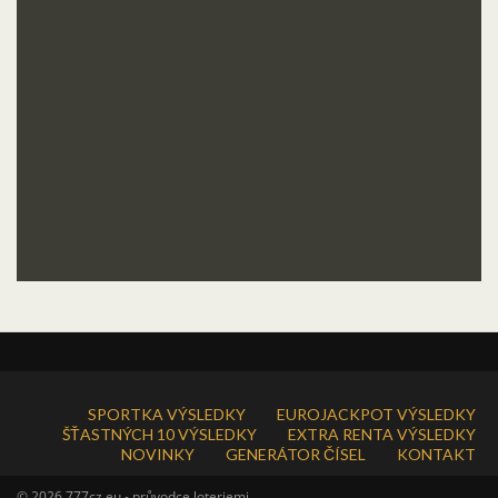
SPORTKA VÝSLEDKY
EUROJACKPOT VÝSLEDKY
ŠŤASTNÝCH 10 VÝSLEDKY
EXTRA RENTA VÝSLEDKY
NOVINKY
GENERÁTOR ČÍSEL
KONTAKT
© 2026 777cz.eu - průvodce loteriemi.