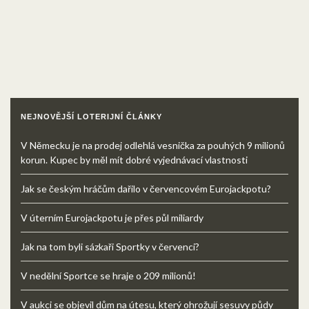
NEJNOVĚJŠÍ LOTERIJNÍ ČLÁNKY
V Německu je na prodej odlehlá vesnička za pouhých 9 milionů
korun. Kupec by měl mít dobré vyjednávací vlastnosti
Jak se českým hráčům dařilo v červencovém Eurojackpotu?
V úterním Eurojackpotu je přes půl miliardy
Jak na tom byli sázkaři Sportky v červenci?
V nedělní Sportce se hraje o 209 milionů!
V aukci se objevil dům na útesu, který ohrožují sesuvy půdy