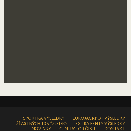
SPORTKA VÝSLEDKY
EUROJACKPOT VÝSLEDKY
ŠŤASTNÝCH 10 VÝSLEDKY
EXTRA RENTA VÝSLEDKY
NOVINKY
GENERÁTOR ČÍSEL
KONTAKT