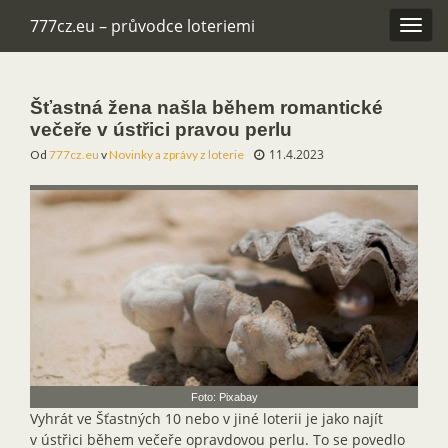
777cz.eu – průvodce loteriemi
Rozba
navig
Šťastná žena našla během romantické
večeře v ústřici pravou perlu
11.4.2023
Od
777cz.eu
v
Novinky a zprávy z loterie
Foto: Pixabay
Vyhrát ve Šťastných 10 nebo v jiné loterii je jako najít
v ústřici během večeře opravdovou perlu. To se povedlo