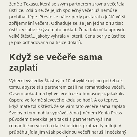
ženě z Texasu, která se svým partnerem zrovna večeřela
ústřice. Zdálo se, že jejich společný večer už nemůže
probíhat lépe. Přesto se nález perly postaral o ještě větší
zpříjemnění večera. Odhaduje se, že jen jedna z 10 tisíc
ústřic v sobě skrývá tento poklad. Žena tak měla opravdu
velké štěstí… jakoby vyhrála v loterii. Cena perly z ústřice
je pak odhadována na tisíce dolarů.
Když se večeře sama
zaplatí
Výherní výsledky Šťastných 10 obvykle nejsou potřeba k
tomu, abyste si s partnerem zašli na romantickou večeři.
Ovšem pokud má být večeře trošku honosnější, jakákoliv
úspora ve formě slevového kódu se hodí. A co teprve,
když máte tolik štěstí, že se vám tato večeře sama zaplatí.
Své by o tom mohla vyprávět žena jménem Kenia Press
původem z Mexika. Jen tak si s partnerem vyšli na
romantickou večeři a dali si ústřice, protože ty milují. V
průběhu jídla jim však poklidnou večeři narušil nečekaný