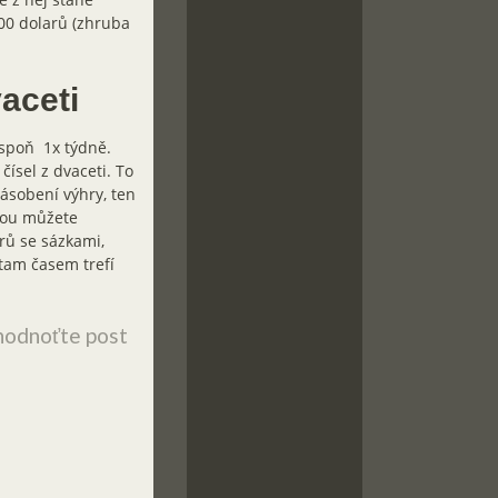
00 dolarů (zhruba
vaceti
espoň 1x týdně.
čísel z dvaceti. To
násobení výhry, ten
erou můžete
rů se sázkami,
 tam časem trefí
odnoťte post