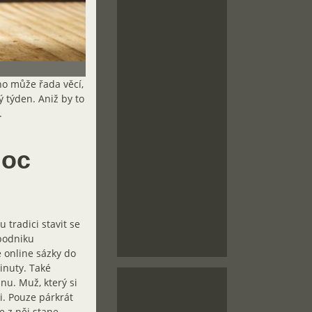
ho může řada věcí,
ý týden. Aniž by to
.
moc
tradici stavit se
 podniku
é online sázky do
inuty. Také
nu. Muž, který si
i. Pouze párkrát
e z něj stane