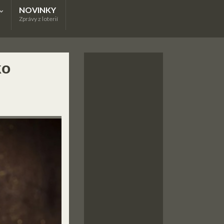
NOVINKY
Zprávy z loterií
ko