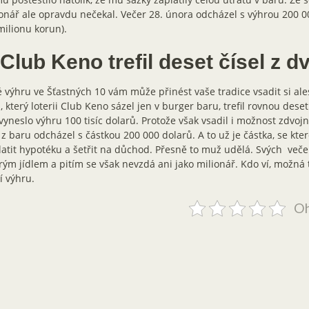
onář ale opravdu nečekal. Večer 28. února odcházel s výhrou 200 0
milionu korun).
Club Keno trefil deset čísel z d
 výhru ve Šťastných 10 vám může přinést vaše tradice vsadit si al
 který loterii Club Keno sázel jen v burger baru, trefil rovnou deset 
yneslo výhru 100 tisíc dolarů. Protože však vsadil i možnost zdvoj
z baru odcházel s částkou 200 000 dolarů. A to už je částka, se kt
atit hypotéku a šetřit na důchod. Přesně to muž udělá. Svých veče
ým jídlem a pitím se však nevzdá ani jako milionář. Kdo ví, možná
í výhru.
Oh