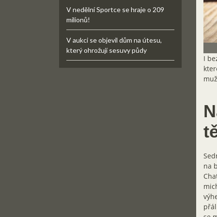
V nedělní Sportce se hraje o 209
milionů!
V aukci se objevil dům na útesu,
který ohrožují sesuvy půdy
I be
kter
muž 
N
t
Sedm
na b
Chat
mich
výhe
přál
se m