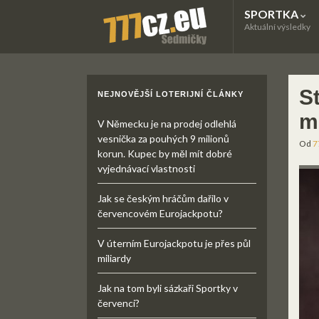
SPORTKA
Aktuální výsledky
St
NEJNOVĚJŠÍ LOTERIJNÍ ČLÁNKY
m
V Německu je na prodej odlehlá
vesnička za pouhých 9 milionů
Od
7
korun. Kupec by měl mít dobré
vyjednávací vlastnosti
Jak se českým hráčům dařilo v
červencovém Eurojackpotu?
V úterním Eurojackpotu je přes půl
miliardy
Jak na tom byli sázkaři Sportky v
červenci?