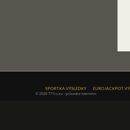
SPORTKA VÝSLEDKY
EUROJACKPOT VÝ
© 2026 777cz.eu - průvodce loteriemi.