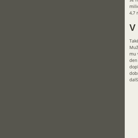
mili
4,7 
V 
Také
Muž,
mu v
den 
dopl
dobr
dalš