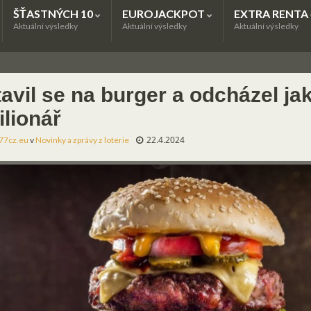
ŠŤASTNÝCH 10
EUROJACKPOT
EXTRA RENTA
Aktuální výsledky
Aktuální výsledky
Aktuální výsledky
avil se na burger a odcházel ja
ilionář
22.4.2024
77cz.eu
v
Novinky a zprávy z loterie