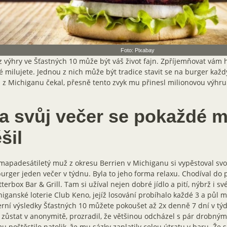
Foto: Pixabay
z výhry ve Šťastných 10 může být váš život fajn. Zpříjemňovat vám 
é milujete. Jednou z nich může být tradice stavit se na burger každ
z Michiganu čekal, přesně tento zvyk mu přinesl milionovou výhru
a svůj večer se pokaždé 
ěšil
apadesátiletý muž z okresu Berrien v Michiganu si vypěstoval svou 
urger jeden večer v týdnu. Byla to jeho forma relaxu. Chodíval do
terbox Bar & Grill. Tam si užíval nejen dobré jídlo a pití, nýbrž i sv
iganské loterie Club Keno, jejíž losování probíhalo každé 3 a půl m
rní výsledky Šťastných 10 můžete pokoušet až 2x denně 7 dní v týd
 zůstat v anonymitě, prozradil, že většinou odcházel s pár drobným
u poštěstilo natolik, že mu sázky zaplatily celou útratu v baru. Že s