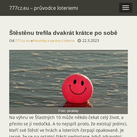
777cz.eu – průvodce loteriemi
Rozba
navig
Štěstěnu trefila dvakrát krátce po sobě
22.3.2023
Od
777cz.eu
v
Novinky a zprávy z loterie
Foto: pixabay
Na výhru ve Šťastných 10 může někdo čekat celý život, a
přesto se jí nedočká. A to nejspíš proto, že existují jedinci,
kteří své štěstí ve hrách a loteriích čerpají opakovaně. Je
jasné, že se na ostatní štěstí nedostane, když zdravotní