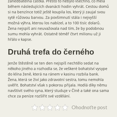
zanedbatelná částka. Přesto to nebylo všechno, co měla
během následujících dvanácti hodin vyhrát. Cestou domů
si na benzínce totiž ještě koupila los, který ji zaujal svou
sytě růžovou barvou. Za povšimnutí stála i nejvyšší
možná výhra, kterou los nabízel, a to 100 tisíc dolarů.
Žena nejspíš ani neuvažovala nad tím, že by podobnou
sumu mohla vyhrát. Ostatně téměř čtvrt milionu už ji
hřálo v kapse.
Druhá trefa do černého
Jenže štěstěně se ten den nejspíš nechtělo sedat na
někoho jiného a rozhodla se, že veškeré bohatství vysype
do klína ženě, která na ránem v kasinu rozbila bank.
Žena, která se živí jako zdravotní sestra, tomu nemohla
uvěřit. Bohatství však s pokorou přijala. Hodlá díky němu
navštívit svého syna, který studuje v Číně a také ona sama
chce za peníze rozšířit své vzdělání.
Ohodnoťte post