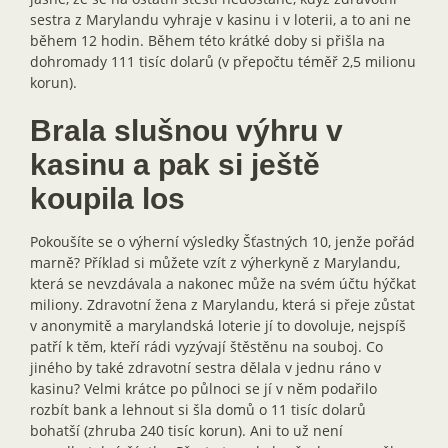
sestra z Marylandu vyhraje v kasinu i v loterii, a to ani ne
během 12 hodin. Během této krátké doby si přišla na
dohromady 111 tisíc dolarů (v přepočtu téměř 2,5 milionu
korun).
Brala slušnou výhru v
kasinu a pak si ještě
koupila los
Pokoušíte se o výherní výsledky Šťastných 10, jenže pořád
marně? Příklad si můžete vzít z výherkyně z Marylandu,
která se nevzdávala a nakonec může na svém účtu hýčkat
miliony. Zdravotní žena z Marylandu, která si přeje zůstat
v anonymitě a marylandská loterie jí to dovoluje, nejspíš
patří k těm, kteří rádi vyzývají štěstěnu na souboj. Co
jiného by také zdravotní sestra dělala v jednu ráno v
kasinu? Velmi krátce po půlnoci se jí v něm podařilo
rozbít bank a lehnout si šla domů o 11 tisíc dolarů
bohatší (zhruba 240 tisíc korun). Ani to už není