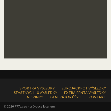
SPORTKA VÝSLEDKY
EUROJACKPOT VÝSLEDKY
ŠŤASTNÝCH 10 VÝSLEDKY
EXTRA RENTA VÝSLEDKY
NOVINKY
GENERÁTOR ČÍSEL
KONTAKT
© 2026 777cz.eu - průvodce loteriemi.