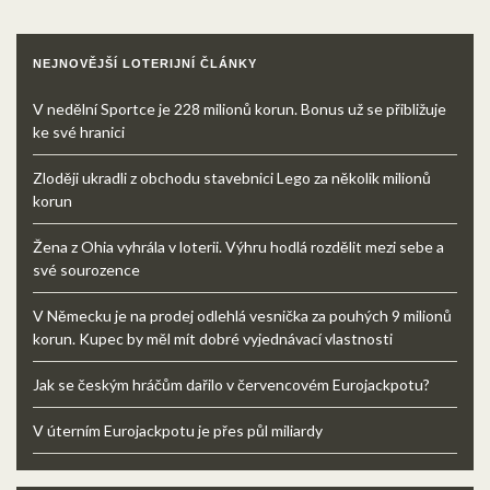
NEJNOVĚJŠÍ LOTERIJNÍ ČLÁNKY
V nedělní Sportce je 228 milionů korun. Bonus už se přibližuje
ke své hranici
Zloději ukradli z obchodu stavebnici Lego za několik milionů
korun
Žena z Ohia vyhrála v loterii. Výhru hodlá rozdělit mezi sebe a
své sourozence
V Německu je na prodej odlehlá vesnička za pouhých 9 milionů
korun. Kupec by měl mít dobré vyjednávací vlastnosti
Jak se českým hráčům dařilo v červencovém Eurojackpotu?
V úterním Eurojackpotu je přes půl miliardy