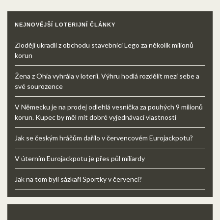
NEJNOVĚJŠÍ LOTERIJNÍ ČLÁNKY
Zloději ukradli z obchodu stavebnici Lego za několik milionů
korun
Žena z Ohia vyhrála v loterii. Výhru hodlá rozdělit mezi sebe a
své sourozence
V Německu je na prodej odlehlá vesnička za pouhých 9 milionů
korun. Kupec by měl mít dobré vyjednávací vlastnosti
Jak se českým hráčům dařilo v červencovém Eurojackpotu?
V úterním Eurojackpotu je přes půl miliardy
Jak na tom byli sázkaři Sportky v červenci?