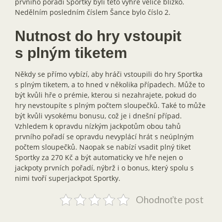
prvního pořadí Sportky byli této výhře velice blízko.
Nedělním posledním číslem Šance bylo číslo 2.
Nutnost do hry vstoupit
s plným tiketem
Někdy se přímo vybízí, aby hráči vstoupili do hry Sportka
s plným tiketem, a to hned v několika případech. Může to
být kvůli hře o prémie, kterou si nezahrajete, pokud do
hry nevstoupíte s plným počtem sloupečků. Také to může
být kvůli vysokému bonusu, což je i dnešní případ.
Vzhledem k opravdu nízkým jackpotům obou tahů
prvního pořadí se opravdu nevyplácí hrát s neúplným
počtem sloupečků. Naopak se nabízí vsadit plný tiket
Sportky za 270 Kč a být automaticky ve hře nejen o
jackpoty prvních pořadí, nýbrž i o bonus, který spolu s
nimi tvoří superjackpot Sportky.
Ohodnoťte post