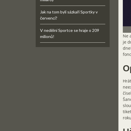
Jak na tom byli sázkaři Sportky v
červenci?
V nedělní Sportce se hraje o 209
Ne a
milionů!
je d
dneš
fond
O
Hrát
neex
číse
Šanc
slou
tike
roku