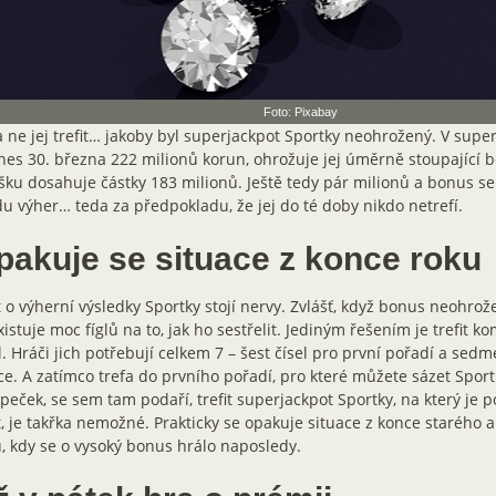
Foto: Pixabay
 ne jej trefit… jakoby byl superjackpot Sportky neohrožený. V supe
nes 30. března 222 milionů korun, ohrožuje jej úměrně stoupající b
ku dosahuje částky 183 milionů. Ještě tedy pár milionů a bonus se
u výher… teda za předpokladu, že jej do té doby nikdo netrefí.
pakuje se situace z konce roku
 o výherní výsledky Sportky stojí nervy. Zvlášť, když bonus neohro
istuje moc fíglů na to, jak ho sestřelit. Jediným řešením je trefit 
l. Hráči jich potřebují celkem 7 – šest čísel pro první pořadí a sedm
e. A zatímco trefa do prvního pořadí, pro které můžete sázet Sport
peček, se sem tam podaří, trefit superjackpot Sportky, na který je p
t, je takřka nemožné. Prakticky se opakuje situace z konce starého 
, kdy se o vysoký bonus hrálo naposledy.