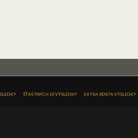
SLEDKY
ŠŤASTNÝCH 10 VÝSLEDKY
EXTRA RENTA VÝSLEDKY