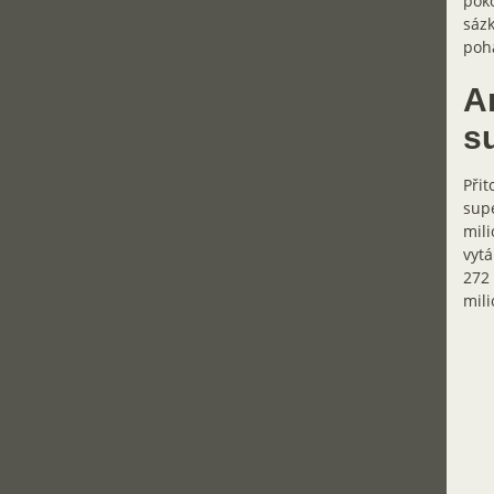
poko
sázk
poh
A
s
Přit
supe
mili
vytá
272 
mili