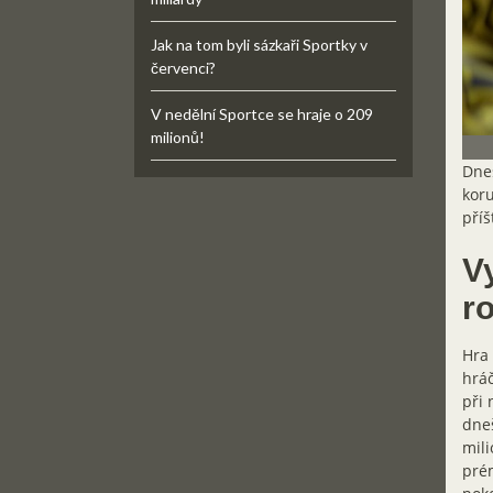
Jak na tom byli sázkaři Sportky v
červenci?
V nedělní Sportce se hraje o 209
milionů!
Dnes
koru
příš
V
r
Hra 
hráč
při 
dneš
mili
prém