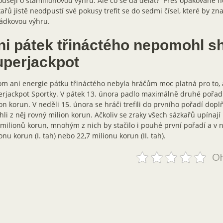
ušejí o stamilionovou výhru. Ale co se dá dělat? Přes opakované n
ařů jistě neodpustí své pokusy trefit se do sedmi čísel, které by z
ádkovou výhru.
ni pátek třináctého nepomohl sh
uperjackpot
om ani energie pátku třináctého nebyla hráčům moc platná pro to, 
rjackpot Sportky. V pátek 13. února padlo maximálně druhé pořad
on korun. V neděli 15. února se hráči trefili do prvního pořadí dop
hli z něj rovný milion korun. Ačkoliv se zraky všech sázkařů upínají
milionů korun, mnohým z nich by stačilo i pouhé první pořadí a v
onu korun (I. tah) nebo 22,7 milionu korun (II. tah).
Oh