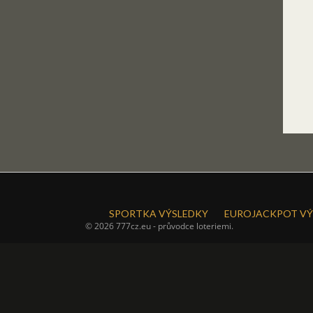
SPORTKA VÝSLEDKY
EUROJACKPOT VÝ
© 2026 777cz.eu - průvodce loteriemi.