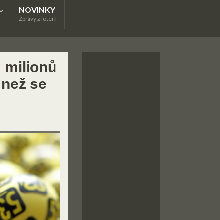
NOVINKY
Zprávy z loterií
 milionů
, než se