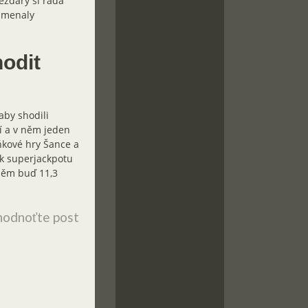
ezdary si řada
namenaly
odit
aby shodili
í a v něm jeden
lňkové hry Šance a
 k superjackpotu
 něm buď 11,3
odnoťte post