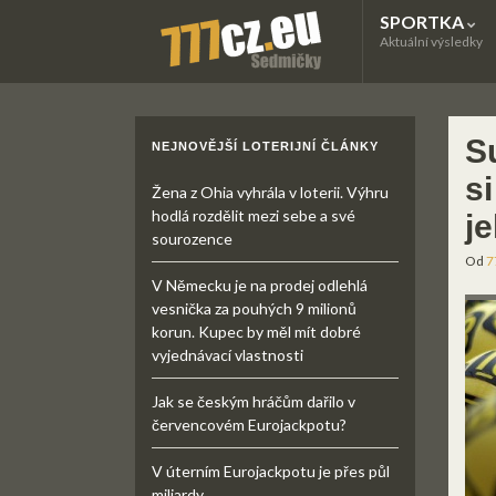
SPORTKA
Aktuální výsledky
S
NEJNOVĚJŠÍ LOTERIJNÍ ČLÁNKY
si
Žena z Ohia vyhrála v loterii. Výhru
hodlá rozdělit mezi sebe a své
j
sourozence
Od
7
V Německu je na prodej odlehlá
vesnička za pouhých 9 milionů
korun. Kupec by měl mít dobré
vyjednávací vlastnosti
Jak se českým hráčům dařilo v
červencovém Eurojackpotu?
V úterním Eurojackpotu je přes půl
miliardy