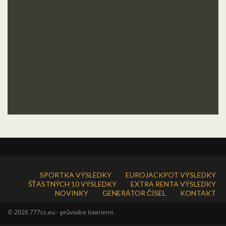
SPORTKA VÝSLEDKY
EUROJACKPOT VÝSLEDKY
ŠŤASTNÝCH 10 VÝSLEDKY
EXTRA RENTA VÝSLEDKY
NOVINKY
GENERÁTOR ČÍSEL
KONTAKT
© 2026 777cz.eu - průvodce loteriemi.