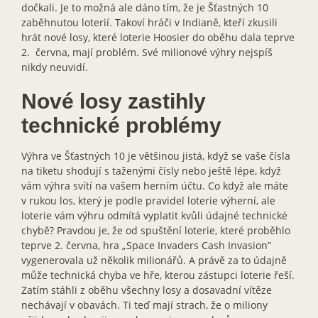
dočkali. Je to možná ale dáno tím, že je Šťastných 10
zaběhnutou loterií. Takoví hráči v Indianě, kteří zkusili
hrát nové losy, které loterie Hoosier do oběhu dala teprve
2. června, mají problém. Své milionové výhry nejspíš
nikdy neuvidí.
Nové losy zastihly
technické problémy
Výhra ve Šťastných 10 je většinou jistá, když se vaše čísla
na tiketu shodují s taženými čísly nebo ještě lépe, když
vám výhra svítí na vašem herním účtu. Co když ale máte
v rukou los, který je podle pravidel loterie výherní, ale
loterie vám výhru odmítá vyplatit kvůli údajné technické
chybě? Pravdou je, že od spuštění loterie, které proběhlo
teprve 2. června, hra „Space Invaders Cash Invasion”
vygenerovala už několik milionářů. A právě za to údajně
může technická chyba ve hře, kterou zástupci loterie řeší.
Zatím stáhli z oběhu všechny losy a dosavadní vítěze
nechávají v obavách. Ti teď mají strach, že o miliony