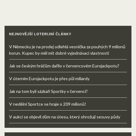
NEJNOVĚJŠÍ LOTERIJNÍ ČLÁNKY
V Německu je na prodej odlehlá vesnička za pouhých 9 milionů
korun. Kupec by měl mít dobré vyjednávací vlastnosti
Jak se českým hráčům dařilo v červencovém Eurojackpotu?
V úterním Eurojackpotu je přes půl miliardy
Jak na tom byli sázkaři Sportky v červenci?
V nedělní Sportce se hraje o 209 milionů!
V aukci se objevil dům na útesu, který ohrožují sesuvy půdy