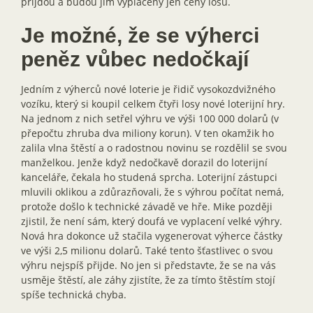
přijdou a budou jim vyplaceny jen ceny losů.
Je možné, že se výherci
peněz vůbec nedočkají
Jedním z výherců nové loterie je řidič vysokozdvižného
vozíku, který si koupil celkem čtyři losy nové loterijní hry.
Na jednom z nich setřel výhru ve výši 100 000 dolarů (v
přepočtu zhruba dva miliony korun). V ten okamžik ho
zalila vlna štěstí a o radostnou novinu se rozdělil se svou
manželkou. Jenže když nedočkavě dorazil do loterijní
kanceláře, čekala ho studená sprcha. Loterijní zástupci
mluvili oklikou a zdůrazňovali, že s výhrou počítat nemá,
protože došlo k technické závadě ve hře. Mike později
zjistil, že není sám, který doufá ve vyplacení velké výhry.
Nová hra dokonce už stačila vygenerovat výherce částky
ve výši 2,5 milionu dolarů. Také tento šťastlivec o svou
výhru nejspíš přijde. No jen si představte, že se na vás
usměje štěstí, ale záhy zjistíte, že za tímto štěstím stojí
spíše technická chyba.