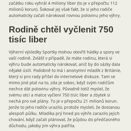
začátku roku vyhrál 4 miliony liber (to je v přepočtu 112
milionů korun). Šokoval jej však fakt, že si jeho rodiče
automaticky začali nárokovat rovnou polovinu jeho výhry.
Rodině chtěl vyčlenit 750
tisíc liber
Výherní výsledky Sportky mohou otevřít hádky a spory ve
vaší rodině. Zvlášť v případě, že máte rodinu, která si
výhru bude automaticky nárokovat, aniž by do sázky dala
nějaké úsilí. Podobně to má i anonymní mladík z Británie,
který si pro rady přišel do internetové diskuze. Tam se
mimo jiné ptal na to, zda je sobec, když svým rodičům
nechce dát polovinu výhry. Původně totiž myslel, že
svému otci a matce vyčlení 750 tisíc liber a zbytek si
nechá pro své plány. To je v přepočtu 21 milionů korun.
Jenže to jeho rodiče urazilo, protože mysleli, že dostanou
alespoň půlku. Mladíka prý hned po výhře zarazilo jejich
chování, když začali plánovat, že půjdou do předčasného
důchodu, jakoby jim výhra patřila.