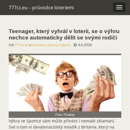
777cz.eu – průvodce loteriemi
Rozba
navig
Teenager, který vyhrál v loterii, se o výhru
nechce automaticky dělit se svými rodiči
4.6.2026
Od
777cz.eu
v
Novinky a zprávy z loterie
Foto: Pixabay
Výhra ve Sportce vám může přinést i nemalé zklamání.
Své o tom ví devatenáctiletý mladík z Británie, který na