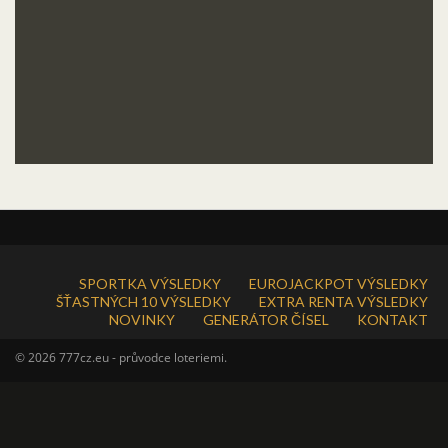
SPORTKA VÝSLEDKY
EUROJACKPOT VÝSLEDKY
ŠŤASTNÝCH 10 VÝSLEDKY
EXTRA RENTA VÝSLEDKY
NOVINKY
GENERÁTOR ČÍSEL
KONTAKT
© 2026 777cz.eu - průvodce loteriemi.