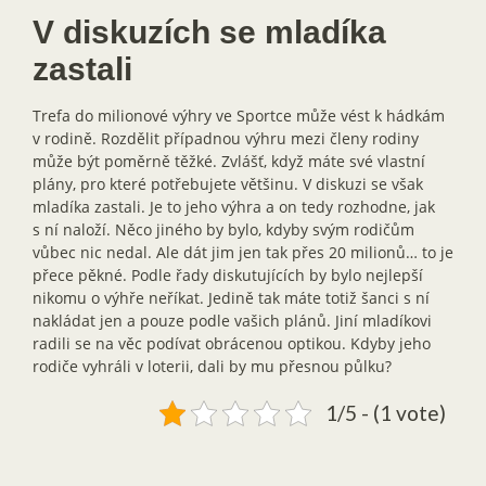
V diskuzích se mladíka
zastali
Trefa do milionové výhry ve Sportce může vést k hádkám
v rodině. Rozdělit případnou výhru mezi členy rodiny
může být poměrně těžké. Zvlášť, když máte své vlastní
plány, pro které potřebujete většinu. V diskuzi se však
mladíka zastali. Je to jeho výhra a on tedy rozhodne, jak
s ní naloží. Něco jiného by bylo, kdyby svým rodičům
vůbec nic nedal. Ale dát jim jen tak přes 20 milionů… to je
přece pěkné. Podle řady diskutujících by bylo nejlepší
nikomu o výhře neříkat. Jedině tak máte totiž šanci s ní
nakládat jen a pouze podle vašich plánů. Jiní mladíkovi
radili se na věc podívat obrácenou optikou. Kdyby jeho
rodiče vyhráli v loterii, dali by mu přesnou půlku?
1/5 - (1 vote)