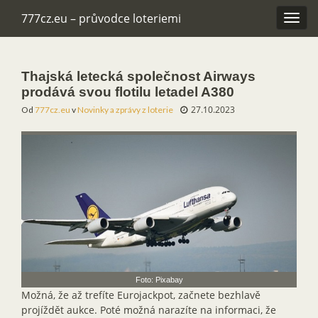
777cz.eu – průvodce loteriemi
Rozba
navig
Thajská letecká společnost Airways
prodává svou flotilu letadel A380
27.10.2023
Od
777cz.eu
v
Novinky a zprávy z loterie
Foto: Pixabay
Možná, že až trefíte Eurojackpot, začnete bezhlavě
projíždět aukce. Poté možná narazíte na informaci, že