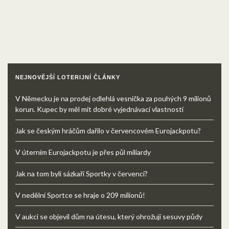
NEJNOVĚJŠÍ LOTERIJNÍ ČLÁNKY
V Německu je na prodej odlehlá vesnička za pouhých 9 milionů
korun. Kupec by měl mít dobré vyjednávací vlastnosti
Jak se českým hráčům dařilo v červencovém Eurojackpotu?
V úterním Eurojackpotu je přes půl miliardy
Jak na tom byli sázkaři Sportky v červenci?
V nedělní Sportce se hraje o 209 milionů!
V aukci se objevil dům na útesu, který ohrožují sesuvy půdy