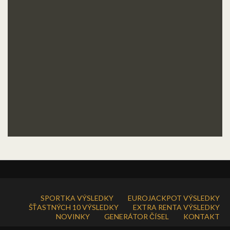
SPORTKA VÝSLEDKY
EUROJACKPOT VÝSLEDKY
ŠŤASTNÝCH 10 VÝSLEDKY
EXTRA RENTA VÝSLEDKY
NOVINKY
GENERÁTOR ČÍSEL
KONTAKT