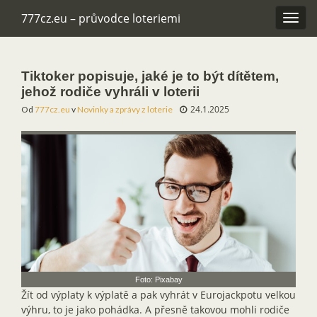
777cz.eu – průvodce loteriemi
Rozba
navig
Tiktoker popisuje, jaké je to být dítětem,
jehož rodiče vyhráli v loterii
24.1.2025
Od
777cz.eu
v
Novinky a zprávy z loterie
Foto: Pixabay
Žít od výplaty k výplatě a pak vyhrát v Eurojackpotu velkou
výhru, to je jako pohádka. A přesně takovou mohli rodiče