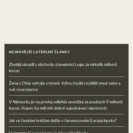
NEJNOVĚJŠÍ LOTERIJNÍ ČLÁNKY
Zloději ukradli z obchodu stavebnici Lego za několik milionů
korun
Žena z Ohia vyhrála v loterii. Výhru hodlá rozdělit mezi sebe a
své sourozence
V Německu je na prodej odlehlá vesnička za pouhých 9 milionů
korun. Kupec by měl mít dobré vyjednávací vlastnosti
Jak se českým hráčům dařilo v červencovém Eurojackpotu?
V úterním Eurojackpotu je přes půl miliardy