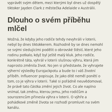
vyprávět svým dětem, mezi kterými byl dnes už dospělý
tiktoker Jayden Clark z městečka Adelaide v Austrálii.
D
louho o svém příběhu
mlčel
Možná, že kdyby jeho rodiče tehdy nevyhráli v loterii,
nebyl by dnes tiktokkerem. Rozhodně by se dnes nemohl
se svými sledujícími podělit o obrovské štěstí, které jeho
rodinu potkalo, když byl ještě malý kluk. Jeho rodiče,
konkrétně táta, vyhrál v loterii slušnou výhru, která jim
naprosto změnila život. No jen si představte, že vyhrajete
výherní výsledky Eurojackpotu a bude to i váš životní
příběh. Influencer popisuje, že jako dítě neměl ponětí o
tom, co je výhra v loterii. Také si pořádně neuvědomoval,
že právě tato částka změní jejich život. Co ale naplno
vnímal, tak změnu, kterou jemu, jeho rodičům a
sourozencům přinesla výhra v loterii. O výhře a
pohádkové změně života se rozhodl promluvit na svém
kanálu.