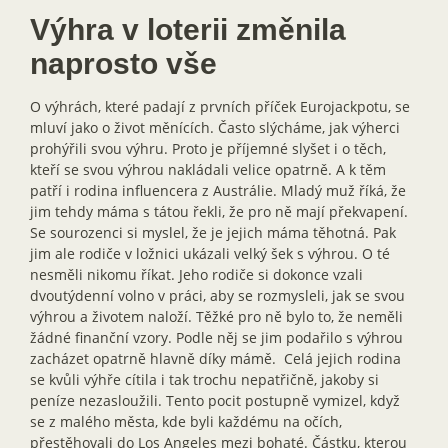
Výhra v loterii změnila
naprosto vše
O výhrách, které padají z prvních příček Eurojackpotu, se
mluví jako o život měnících. Často slýcháme, jak výherci
prohýřili svou výhru. Proto je příjemné slyšet i o těch,
kteří se svou výhrou nakládali velice opatrně. A k těm
patří i rodina influencera z Austrálie. Mladý muž říká, že
jim tehdy máma s tátou řekli, že pro ně mají překvapení.
Se sourozenci si myslel, že je jejich máma těhotná. Pak
jim ale rodiče v ložnici ukázali velký šek s výhrou. O té
nesměli nikomu říkat. Jeho rodiče si dokonce vzali
dvoutýdenní volno v práci, aby se rozmysleli, jak se svou
výhrou a životem naloží. Těžké pro ně bylo to, že neměli
žádné finanční vzory. Podle něj se jim podařilo s výhrou
zacházet opatrně hlavně díky mámě. Celá jejich rodina
se kvůli výhře cítila i tak trochu nepatřičně, jakoby si
peníze nezasloužili. Tento pocit postupně vymizel, když
se z malého města, kde byli každému na očích,
přestěhovali do Los Angeles mezi bohaté. Částku, kterou