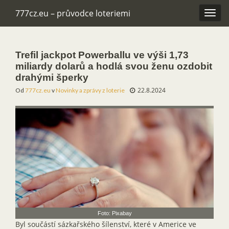
777cz.eu – průvodce loteriemi
Rozba
navig
Trefil jackpot Powerballu ve výši 1,73
miliardy dolarů a hodlá svou ženu ozdobit
drahými šperky
22.8.2024
Od
777cz.eu
v
Novinky a zprávy z loterie
Foto: Pixabay
Byl součástí sázkařského šílenství, které v Americe ve