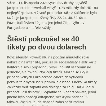
středu 11. listopadu 2023 vyústilo v druhý největší
jackpot loterie Powerball ve výši 1,73 miliardy dolarů. Tou
nejlepší zprávou v životě pro elektrikáře z Kalifornie byla
ta, že je jackpot podtržený čísly 22, 24, 40, 52, 64 a
Powerball číslem 10 jen a jen jeho! Zjistit výhru v
Eurojackpotu si přeje každý.
Štěstí pokoušel se 40
tikety po dvou dolarech
Když šílenství Powerballu na podzim minulého roku
nabíralo na intenzitě, pokusil se šedesátiletý elektrikář z
Kalifornie svou případnou výhru pojistit vsazením ne
jednoho, ale rovnou čtyřiceti tiketů. Možná se i vy v
případě velkých Eurojackpot výherních výsledků
pokoušíte o výhru ne s jedním, ale hned s několika tikety.
Za každý muž zaplatil dva dolary a za celou sázku dal v
přepočtu asi tisícovku. Vyplatilo se. Robert Salvato, jehož
jméno bylo později odtajněno, neskrýval nadšení. S
takovou částkou bude snadné zabezpečit rodinu.