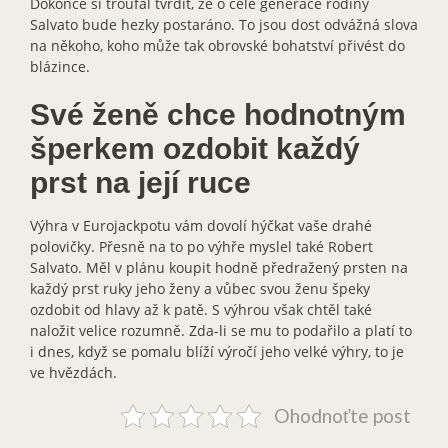
Dokonce si troufal tvrdit, že o celé generace rodiny
Salvato bude hezky postaráno. To jsou dost odvážná slova
na někoho, koho může tak obrovské bohatství přivést do
blázince.
Své ženě chce hodnotným
šperkem ozdobit každý
prst na její ruce
Výhra v Eurojackpotu vám dovolí hýčkat vaše drahé
polovičky. Přesně na to po výhře myslel také Robert
Salvato. Měl v plánu koupit hodně předražený prsten na
každý prst ruky jeho ženy a vůbec svou ženu špeky
ozdobit od hlavy až k patě. S výhrou však chtěl také
naložit velice rozumně. Zda-li se mu to podařilo a platí to
i dnes, když se pomalu blíží výročí jeho velké výhry, to je
ve hvězdách.
Ohodnoťte post