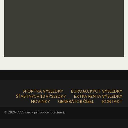
SPORTKA VÝSLEDKY
EUROJACKPOT VÝSLEDKY
ŠŤASTNÝCH 10 VÝSLEDKY
EXTRA RENTA VÝSLEDKY
NOVINKY
GENERÁTOR ČÍSEL
KONTAKT
© 2026 777cz.eu - průvodce loteriemi.