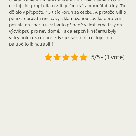
cestujícím proplatila rozdíl prémiové a normální třídy. To
dělalo v přepočtu 13 tisíc korun za osobu. A protože Gill o
peníze opravdu nešlo, vyreklamovanou částku obratem
poslala na charitu – v tomto případě velmi tematicky na
výcvik psů pro nevidomé. Tak alespoň k něčemu byly
větry buldočka dobré, když už se s ním cestující na
palubě tolik natrápili!
5/5 - (1 vote)