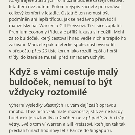
Až vyhrajete Šťastných 10, možná budete častěji cestovat
letadlem než autem. Potom nejspíš začnete porovnávat
celkový komfort v letadle. Ostatně ten nemusí být
podmíněn ani lepší třídou, jak se nedávno přesvědčil
manželský pár Warren a Gill Preissovi. Ti si sice zaplatili
Premium economy třídu, ale příliš luxusu si neužili. Mohl
za to buldoček, který cestoval hned vedle nich a trápilo ho
zažívání. Manželé pak u letecké společnosti vysoudili
v přepočtu přes 26 tisíc korun jako rozdíl lepší a horší
třídy, do které se museli před smradem uchýlit.
Když s vámi cestuje malý
buldoček, nemusí to být
vždycky roztomilé
Výherní výsledky Šťastných 10 vám dají zažít opravdu
mnoho. I bez nich však máte možnost zjistit, že ne každý
buldoček je roztomilý a už vůbec ne v případě, že ho trápí
větry. Své o tom ví Warren a Gill Preissovi, kteří jen tak tak
přečkali třináctihodinový let z Paříže do Singapuru.