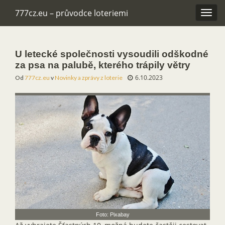
777cz.eu – průvodce loteriemi
Rozba
navig
U letecké společnosti vysoudili odškodné
za psa na palubě, kterého trápily větry
6.10.2023
Od
777cz.eu
v
Novinky a zprávy z loterie
Foto: Pixabay