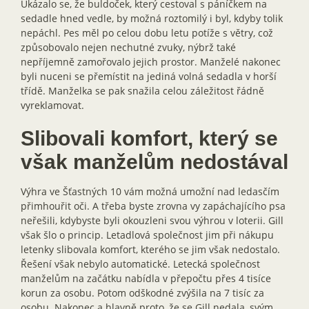
Ukázalo se, že buldoček, který cestoval s páníčkem na
sedadle hned vedle, by možná roztomilý i byl, kdyby tolik
nepáchl. Pes měl po celou dobu letu potíže s větry, což
způsobovalo nejen nechutné zvuky, nýbrž také
nepříjemně zamořovalo jejich prostor. Manželé nakonec
byli nuceni se přemístit na jediná volná sedadla v horší
třídě. Manželka se pak snažila celou záležitost řádně
vyreklamovat.
Slibovali komfort, který se
však manželům nedostával
Výhra ve Šťastných 10 vám možná umožní nad ledasčím
přimhouřit oči. A třeba byste zrovna vy zapáchajícího psa
neřešili, kdybyste byli okouzleni svou výhrou v loterii. Gill
však šlo o princip. Letadlová společnost jim při nákupu
letenky slibovala komfort, kterého se jim však nedostalo.
Řešení však nebylo automatické. Letecká společnost
manželům na začátku nabídla v přepočtu přes 4 tisíce
korun za osobu. Potom odškodné zvýšila na 7 tisíc za
osobu. Nakonec a hlavně proto, že se Gill nedala, svým