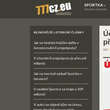
SPORTKA
Aktuální výsledky
Ú
NEJNOVĚJŠÍ LOTERIJNÍ ČLÁNKY
p
Jak se českým hráčům dařilo v
červencovém Eurojackpotu?
Od
7
V úterním Eurojackpotu je přes půl
miliardy
Jak na tom byli sázkaři Sportky v
červenci?
V nedělní Sportce se hraje o 209
milionů!
V aukci se objevil dům na útesu,
který ohrožují sesuvy půdy