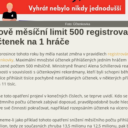
Foto: Účtenkovka
ově měsíční limit 500 registrov
čtenek na 1 hráče
rosince tohoto roku by měla nastat změna v pravidlech
registrová
enkovky
. Maximální množství účtenek přihlášených jedním hráčem 
ené počtem 500 měsíčně. Ministryně financí Alena Schillerová re
nosti v souvislosti s účtenkovými rekordmany, kteří byli schopni b
ce přihlásit tisíce pochybně nastřádaných účtenek, v některých p
 11 tisíc.
se toto opatření projeví v konečných číslech, se teprve uvidí. Kdo se 
rémního počtu účtenek zabýval doposud, pravděpodobně bude hleda
ve své činnosti pokračovat, například rozepsáním účtenek na vícero
eme-li jako příklad tohoto opatření snížení měsíčního počtu přih
lion, tedy ze současných zhruba 13,5 milionu na 12,5 milionu, pak 