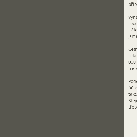
přip
Vyn
ročn
Účte
jsme
Četn
reko
000 
třeb
Podo
účte
také
Stej
třeb