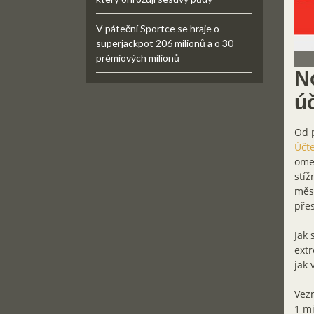
V páteční Sportce se hraje o
superjackpot 206 milionů a o 30
prémiových milionů
N
ú
Od p
Účt
omez
stíž
měsí
přes
Jak 
ext
jak 
Vezm
1 mi