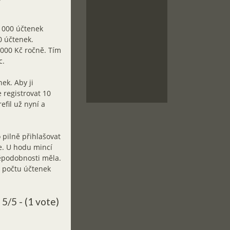
 000 účtenek
0 účtenek.
000 Kč ročně. Tím
c.
ek. Aby ji
e registrovat 10
efil už nyní a
 pilně přihlašovat
ve. U hodu mincí
ěpodobnosti měla.
m počtu účtenek
5/5 - (1 vote)