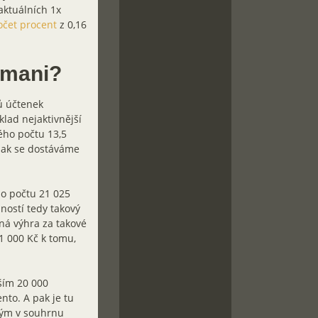
aktuálních 1x
očet procent
z 0,16
dmani?
ců účtenek
ad nejaktivnější
ého počtu 13,5
pak se dostáváme
ho počtu 21 025
ností tedy takový
ná výhra za takové
1 000 Kč k tomu,
jším 20 000
to. A pak je tu
erým v souhrnu