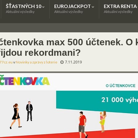
ŠŤASTNÝCH 10
EUROJACKPOT
EXTRA RENTA
Aktuální výsledky
Aktuální výsledky
Aktuální výsledky
čtenkovka max 500 účtenek. O k
řijdou rekordmani?
7.11.2019
77cz.eu
v
Novinky a zprávy z loterie