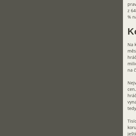
prav
z 64
% na
K
Na k
měs
hráč
mili
na č
Nejv
cen,
hráč
vyna
ted
Tisí
koru
ješt