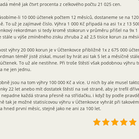
adá méně jak čtvrt procenta z celkového počtu 21 025 cen.
ásobíme-li 10 000 účtenek počtem 12 měsíců, dostaneme se na 120
ě. To už je zajímavé číslo. Výhra 1 000 Kč připadá na asi 1x z 13 50
nkový rekordman si tedy kromě stokorun v průměru přišel na 9x 1 
 stále u výše zmíněného zisku zhruba 2 až 2,5 tisíce korun za měsí
ost výhry 20 000 korun je v Účtenkovce přibližně 1x z 675 000 účten
rdman téměř jistě získal, musel by hrát asi tak 5 let a měsíčně stál
účtenek. To už ale nestihne. Při troše štěstí však podobnou výhru tr
a ne jen jednu.
bně jsou na tom výhry 100 000 Kč a více. U nich by ale musel takto
nky 22 let anebo mít dostatek štěstí na své straně, aby je trefil dří
 nepadne každá strana přesně na střídačku, i když by podle pravd
ně tak je možné statisícovou výhru v Účtenkovce vyhrát při takové
a hned první měsíc, stejně jako ne ani za 100 let.