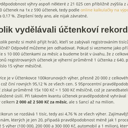
děpodobnost výhry aspoň některé z 21 025 cen přibližně zvýšila z 
0 účtenek na 1x z 590 účtenek, tedy podle
online kalkulačky na výp
 0,17 %. Zlepšení tedy ano, ale nijak závratné.
olik vydělávali účtenkoví rekor
olik peněz si mohli přijít hráči, kteří se zabývali registrováním tisí
íčně? Odpověď můžeme jen odhadovat. Pokud si vezmeme jako příkl
e s 10 000 účtenkami za měsíc a budeme brát v úvahu, že z celkov
onů registrovaných účtenek je výherní průměrně 1 účtenka z 640, 
íslo 15 výher měsíčně.
íce je v Účtenkovce 100korunových výher, přesně 20 000 z celkové
 což činí rovných 95,12 % ze všech cen. S 95procentní pravděpodob
 získal průměrně 15x 100 Kč = 1 500 Kč měsíčně, což je zanedbatel
ložené úsilí. Při takovém kvantu účtenek pravděpodobně vyhrával 
y celkem
2 000 až 2 500 Kč za měsíc
, ale s šancí až na milion.
cikorun se rozdává 1 tisíc, tedy asi 4,76 % ze všech výher. Zajímavě
nám, kterých je jen 20, připadá pravděpodobnost méně jak 1 procen
ě 5 výher (100 000, 200 000 a 300 000 Kč, automobil a 1 milion), kt