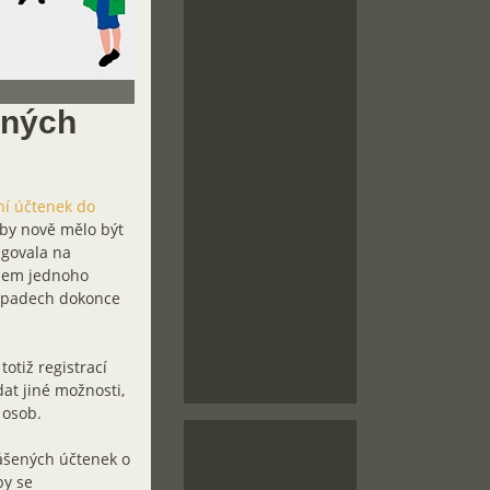
aných
ní účtenek do
by nově mělo být
agovala na
ěhem jednoho
řípadech dokonce
totiž registrací
t jiné možnosti,
 osob.
lášených účtenek o
by se