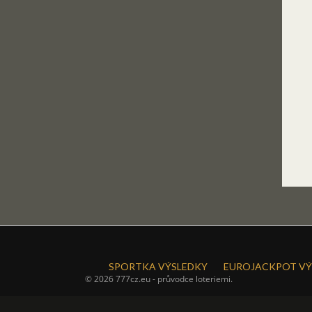
SPORTKA VÝSLEDKY
EUROJACKPOT VÝ
© 2026 777cz.eu - průvodce loteriemi.