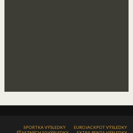
SPORTKA VÝSLEDKY
EUROJACKPOT VÝSLEDKY
ŠŤASTNÝCH 10 VÝSLEDKY
EXTRA RENTA VÝSLEDKY