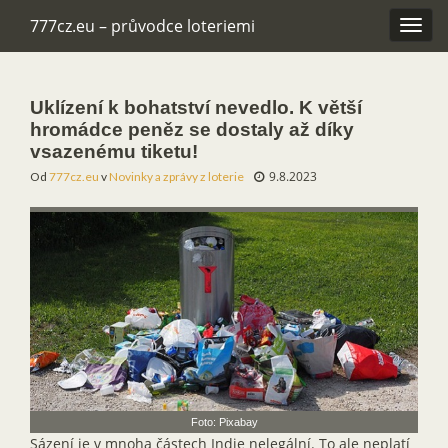
777cz.eu – průvodce loteriemi
Rozba
navig
Uklízení k bohatství nevedlo. K větší
hromádce peněz se dostaly až díky
vsazenému tiketu!
9.8.2023
Od
777cz.eu
v
Novinky a zprávy z loterie
Foto: Pixabay
Sázení je v mnoha částech Indie nelegální. To ale neplatí