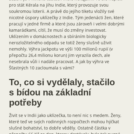
pro stát Kérala na jihu Indie, který provozuje svou
soukromou loterii. A právě do jejího tiketu vložily své
nicotné úspory uklízečky z Indie. Tým jedenácti žen, které
pracují v jedné firmě a které jsou zároveň i velmi dobrými
kamarádkami, cítil, že musí do změny investovat.
Uklízením v domácnostech a sbíráním biologicky
nerozložitelného odpadu se totiž ženy slušně uživit
nemohly. Výhra jackpotu ve výši 100 milionů rupií (v
přepočtu 26,4 milionu korun) jim vyrazila dech, ale
nesebrala vůli i nadále pracovat. A jak by výhra ve
Šťastných 10 zacloumala s vámi?
To, co si vydělaly, stačilo
s bídou na základní
potřeby
Živit se v Indii jako uklízečka, to není nic s medem. Ženy,
které teď ve svých rodinných rozpočtech mohou hýčkat
slušné bohatství, to dobře věděly. Ostatně částka v