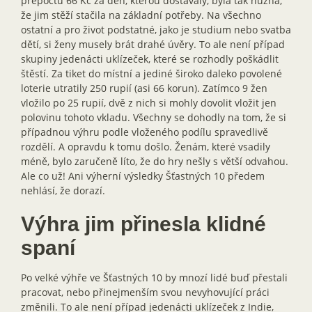
přepočtu 66 Kč za den, kterou dostávaly, byla tak nuzná,
že jim stěží stačila na základní potřeby. Na všechno
ostatní a pro život podstatné, jako je studium nebo svatba
dětí, si ženy musely brát drahé úvěry. To ale není případ
skupiny jedenácti uklízeček, které se rozhodly poškádlit
štěstí. Za tiket do místní a jediné široko daleko povolené
loterie utratily 250 rupií (asi 66 korun). Zatímco 9 žen
vložilo po 25 rupií, dvě z nich si mohly dovolit vložit jen
polovinu tohoto vkladu. Všechny se dohodly na tom, že si
případnou výhru podle vloženého podílu spravedlivě
rozdělí. A opravdu k tomu došlo. Ženám, které vsadily
méně, bylo zaručeně líto, že do hry nešly s větší odvahou.
Ale co už! Ani výherní výsledky Šťastných 10 předem
nehlásí, že dorazí.
Výhra jim přinesla klidné
spaní
Po velké výhře ve Šťastných 10 by mnozí lidé buď přestali
pracovat, nebo přinejmenším svou nevyhovující práci
změnili. To ale není případ jedenácti uklízeček z Indie,