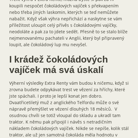
koupili nespočet čokoládových vajíček s překvapením
nebo třeba jiných laskomin, kterých se teď nemůžete
nabažit. Když však výhra nepřichází a naskytne se vám
příležitost uloupit celý přívěs s čokoládovými vajíčky,
neodoláte a pak za to jdete sedět. Přesně to se stalo blíže
nejmenovanému pachateli v Anglii, který byl připravený
loupit, ale čokoládový lup mu nevyšel.
I krádež čokoládových
vajíček má svá úskalí
Výherní výsledky Extra Renty vám budou k ničemu, když si
zrovna budete odpykávat trest ve vězení za hříchy, které
jste spáchali. I proto je lepší konat jen dobro.
Dvaatřicetiletý muž z anglického Telfordu může o své
nápravě přemýšlet ve vězení dlouhých 18 měsíců. V
osudnou chvíli se totiž vloupal do skladu a ukradl tam
traktor. K němu pak připojil i návěs s netradičním
nákladem čokoládových vajíček. Nikde se nepíše, kolik stál
traktor, ale už jen samotná čokoláda měla hodnotu v