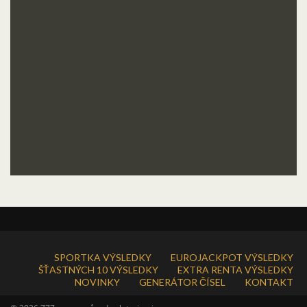
SPORTKA VÝSLEDKY
EUROJACKPOT VÝSLEDKY
ŠŤASTNÝCH 10 VÝSLEDKY
EXTRA RENTA VÝSLEDKY
NOVINKY
GENERÁTOR ČÍSEL
KONTAKT