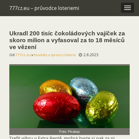
777cz.eu – průvodce loteriemi
Rozba
navig
Ukradl 200 tisíc čokoládových vajíček za
skoro milion a vyfasoval za to 18 měsíců
ve vězení
2.8.2023
Od
777cz.eu
v
Novinky a zprávy z loterie
Foto: Pixabay
Trefit výhru v Extra Rentě, možná byste si pak za ni