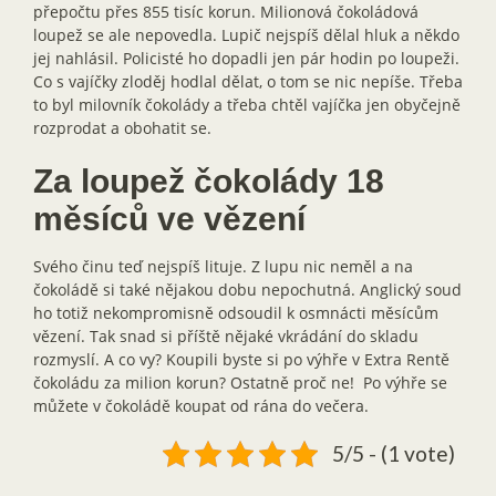
přepočtu přes 855 tisíc korun. Milionová čokoládová
loupež se ale nepovedla. Lupič nejspíš dělal hluk a někdo
jej nahlásil. Policisté ho dopadli jen pár hodin po loupeži.
Co s vajíčky zloděj hodlal dělat, o tom se nic nepíše. Třeba
to byl milovník čokolády a třeba chtěl vajíčka jen obyčejně
rozprodat a obohatit se.
Za loupež čokolády 18
měsíců ve vězení
Svého činu teď nejspíš lituje. Z lupu nic neměl a na
čokoládě si také nějakou dobu nepochutná. Anglický soud
ho totiž nekompromisně odsoudil k osmnácti měsícům
vězení. Tak snad si příště nějaké vkrádání do skladu
rozmyslí. A co vy? Koupili byste si po výhře v Extra Rentě
čokoládu za milion korun? Ostatně proč ne! Po výhře se
můžete v čokoládě koupat od rána do večera.
5/5 - (1 vote)