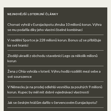
NEJNOVĚJŠÍ LOTERIJNÍ ČLÁNKY
Chorvat vyhrál v Eurojackpotu zhruba 10 milionů korun. Výhra
se mu podařila díky jeho vlastní číselné kombinaci
V nedělní Sportce je 228 milionů korun. Bonus už se přibližuje
ke své hranici
Zloději ukradli z obchodu stavebnici Lego za několik milionů
korun
Žena z Ohia vyhrála v loterii. Výhru hodlá rozdělit mezi sebe a
své sourozence
V Německu je na prodej odlehlá vesnička za pouhých 9 milionů
korun. Kupec by měl mít dobré vyjednávací vlastnosti
Jak se českým hráčům dařilo v červencovém Eurojackpotu?