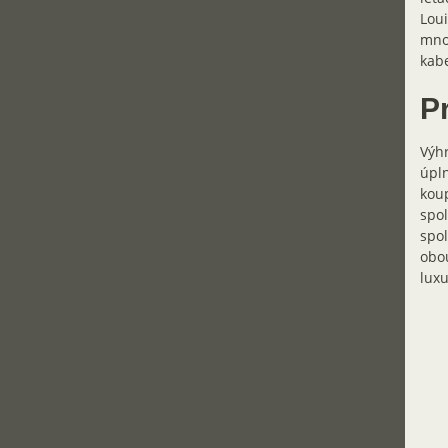
Loui
mnoh
kabe
Pr
Výhr
úpln
koup
spol
spol
obou
luxu