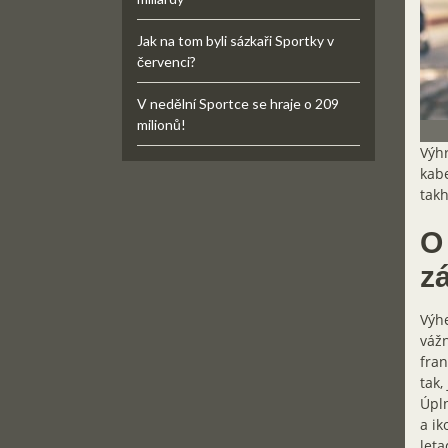
Jak na tom byli sázkaři Sportky v
červenci?
V nedělní Sportce se hraje o 209
milionů!
Výhr
kabe
takh
O
z
Výhe
vážn
fran
tak,
Úpln
a ik
leta