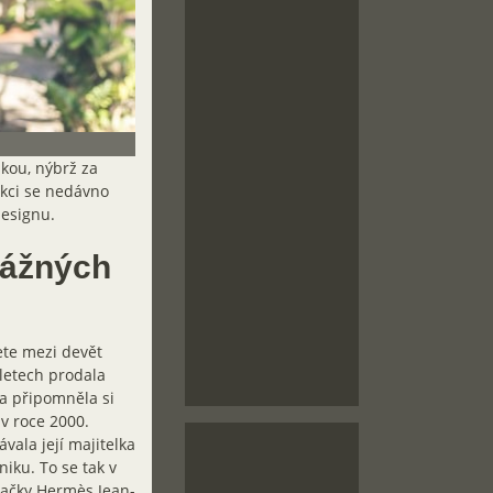
akou, nýbrž za
ukci se nedávno
designu.
vážných
ete mezi devět
letech prodala
 a připomněla si
 v roce 2000.
vala její majitelka
niku. To se tak v
značky Hermès Jean-