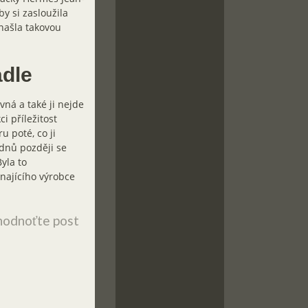
by si zasloužila
našla takovou
adle
ná a také ji nejde
i příležitost
u poté, co ji
ýdnů později se
yla to
ínajícího výrobce
odnoťte post