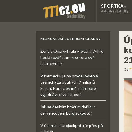
SPORTKA
Aktuální výsledky
Úp
NEJNOVĚJŠÍ LOTERIJNÍ ČLÁNKY
k
Žena z Ohia vyhrála v loterii. Výhru
hodlá rozdělit mezi sebe a své
2
sourozence
Od
7
V Německu je na prodej odlehlá
vesnička za pouhých 9 milionů
korun. Kupec by měl mít dobré
vyjednávací vlastnosti
Jak se českým hráčům dařilo v
červencovém Eurojackpotu?
V úterním Eurojackpotu je přes půl
miliardy