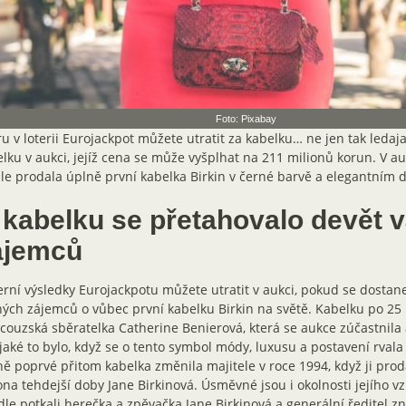
Foto: Pixabay
u v loterii Eurojackpot můžete utratit za kabelku… ne jen tak ledaj
lku v aukci, jejíž cena se může vyšplhat na 211 milionů korun. V a
le prodala úplně první kabelka Birkin v černé barvě a elegantním 
 kabelku se přetahovalo devět 
ájemců
rní výsledky Eurojackpotu můžete utratit v aukci, pokud se dostan
ých zájemců o vůbec první kabelku Birkin na světě. Kabelku po 25 
couzská sběratelka Catherine Benierová, která se aukce zúčastnila
 jaké to bylo, když se o tento symbol módy, luxusu a postavení rvala
ě poprvé přitom kabelka změnila majitele v roce 1994, když ji prodá
ona tehdejší doby Jane Birkinová. Úsměvné jsou i okolnosti jejího vz
dle potkali herečka a zpěvačka Jane Birkinová a generální ředitel 