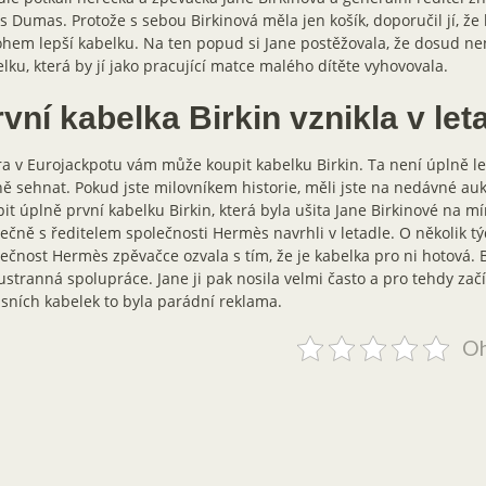
s Dumas. Protože s sebou Birkinová měla jen košík, doporučil jí, že 
em lepší kabelku. Na ten popud si Jane postěžovala, že dosud ne
lku, která by jí jako pracující matce malého dítěte vyhovovala.
vní kabelka Birkin vznikla v let
a v Eurojackpotu vám může koupit kabelku Birkin. Ta není úplně lev
ě sehnat. Pokud jste milovníkem historie, měli jste na nedávné aukc
it úplně první kabelku Birkin, která byla ušita Jane Birkinové na mír
ečně s ředitelem společnosti Hermès navrhli v letadle. O několik t
ečnost Hermès zpěvačce ozvala s tím, že je kabelka pro ni hotová. B
stranná spolupráce. Jane ji pak nosila velmi často a pro tehdy zač
sních kabelek to byla parádní reklama.
Oh