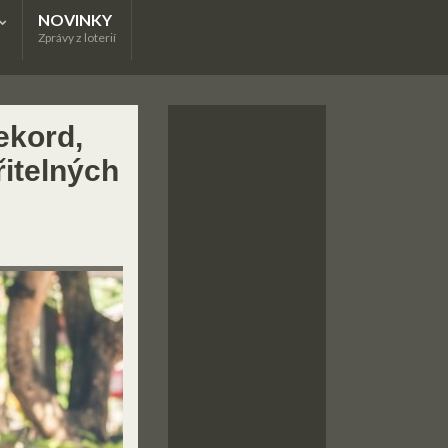
NOVINKY
Zprávy z loterií
ekord,
řitelných