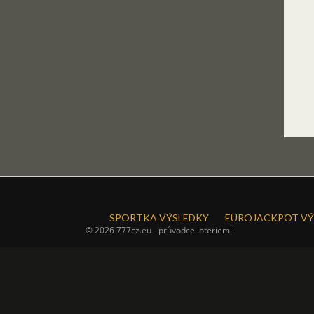
SPORTKA VÝSLEDKY
EUROJACKPOT VÝ
© 2026 777cz.eu - průvodce loteriemi.