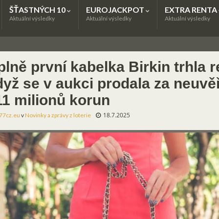
ŠŤASTNÝCH 10
EUROJACKPOT
EXTRA RENTA
Aktuální výsledky
Aktuální výsledky
Aktuální výsledky
lně první kabelka Birkin trhla r
dyž se v aukci prodala za neuvě
11 milionů korun
18.7.2025
77cz.eu
v
Novinky a zprávy z loterie