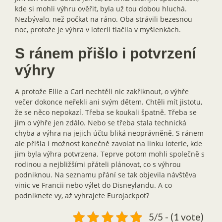
kde si mohli výhru ověřit, byla už tou dobou hluchá.
Nezbývalo, než počkat na ráno. Oba strávili bezesnou
noc, protože je výhra v loterii tlačila v myšlenkách.
S ránem přišlo i potvrzení
výhry
A protože Ellie a Carl nechtěli nic zakřiknout, o výhře
večer dokonce neřekli ani svým dětem. Chtěli mít jistotu,
že se něco nepokazí. Třeba se koukali špatně. Třeba se
jim o výhře jen zdálo. Nebo se třeba stala technická
chyba a výhra na jejich účtu bliká neoprávněně. S ránem
ale přišla i možnost konečně zavolat na linku loterie, kde
jim byla výhra potvrzena. Teprve potom mohli společně s
rodinou a nejbližšími přáteli plánovat, co s výhrou
podniknou. Na seznamu přání se tak objevila návštěva
vinic ve Francii nebo výlet do Disneylandu. A co
podniknete vy, až vyhrajete Eurojackpot?
5/5 - (1 vote)