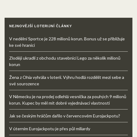
NEJNOVĚJŠÍ LOTERIJNÍ ČLÁNKY
V nedělní Sportce je 228 milionů korun. Bonus už se přibližuje
ke své hranici
Zloději ukradli z obchodu stavebnici Lego za několik milionů
korun
Žena z Ohia vyhrála v loterii. Výhru hodlá rozdělit mezi sebe a
své sourozence
V Německu je na prodej odlehlá vesnička za pouhých 9 milionů
korun. Kupec by měl mít dobré vyjednávací vlastnosti
Jak se českým hráčům dařilo v červencovém Eurojackpotu?
V úterním Eurojackpotu je přes půl miliardy