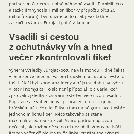
partnerem Carlem si úplně náhodně vsadili EuroMillions
a sázka jim vynesla 1 milion liber (v přepočtu přes 26
milionů korun). I vy toužíte po tom, aby vás takhle
zaskočila výhra v Eurojackpotu? A kdo ne!
Vsadili si cestou
z ochutnávky vín a hned
večer zkontrolovali tiket
Výherní výsledky Eurojackpotu na vás mohou klidně čekat
v peněžence nebo na vašem hráčském účtu, aniž byste to
tušili. Stačí být zaneprázdněný a nějakou dobu na výhru
v loterii nemyslet. To ale není případ Ellie a Carla, kteří
zjišťovali výsledky slosování ještě ten večer, co si vsadili.
Popravdě ale vůbec nebyli připraveni na to, co je na
hráčském účtu čekalo. Blikala tam na ně gratulace k výhře
jednoho milionu liber. Něco takového se stane
maximálně jednou za život. Výhru partneři opravdu
nečekali, ale rozhodně se na ni nezlobili. Vrásky na tváři
jim ten večer dělalo jen to, že linka loterijní společnosti,