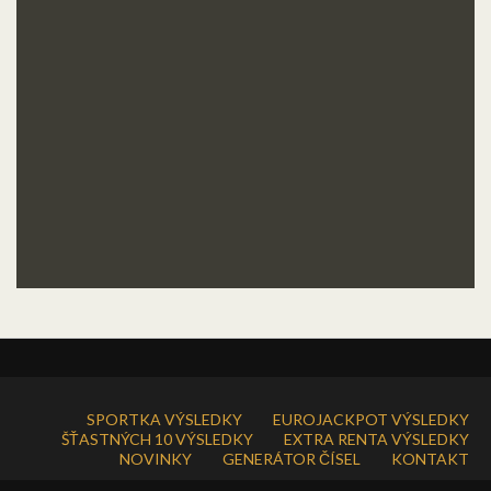
SPORTKA VÝSLEDKY
EUROJACKPOT VÝSLEDKY
ŠŤASTNÝCH 10 VÝSLEDKY
EXTRA RENTA VÝSLEDKY
NOVINKY
GENERÁTOR ČÍSEL
KONTAKT