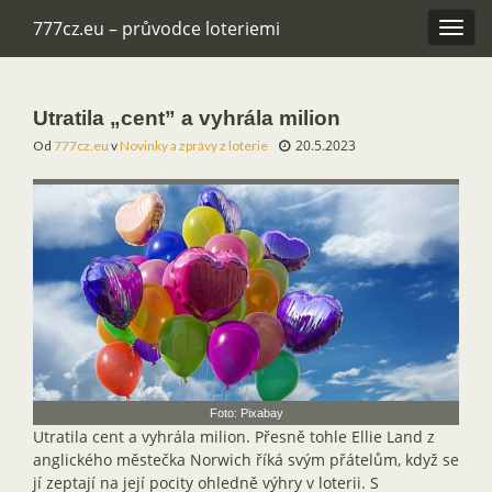
777cz.eu – průvodce loteriemi
Rozba
navig
Utratila „cent” a vyhrála milion
20.5.2023
Od
777cz.eu
v
Novinky a zprávy z loterie
Foto: Pixabay
Utratila cent a vyhrála milion. Přesně tohle Ellie Land z
anglického městečka Norwich říká svým přátelům, když se
jí zeptají na její pocity ohledně výhry v loterii. S