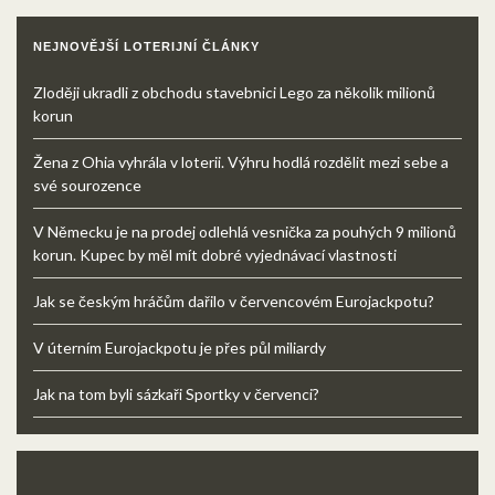
NEJNOVĚJŠÍ LOTERIJNÍ ČLÁNKY
Zloději ukradli z obchodu stavebnici Lego za několik milionů
korun
Žena z Ohia vyhrála v loterii. Výhru hodlá rozdělit mezi sebe a
své sourozence
V Německu je na prodej odlehlá vesnička za pouhých 9 milionů
korun. Kupec by měl mít dobré vyjednávací vlastnosti
Jak se českým hráčům dařilo v červencovém Eurojackpotu?
V úterním Eurojackpotu je přes půl miliardy
Jak na tom byli sázkaři Sportky v červenci?