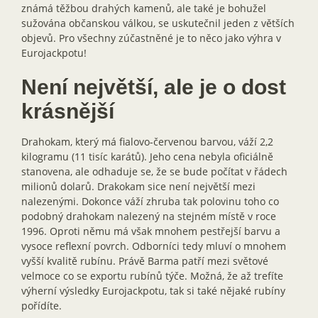
známá těžbou drahých kamenů, ale také je bohužel
sužována občanskou válkou, se uskutečnil jeden z větších
objevů. Pro všechny zúčastněné je to něco jako výhra v
Eurojackpotu!
Není největší, ale je o dost
krásnější
Drahokam, který má fialovo-červenou barvou, váží 2,2
kilogramu (11 tisíc karátů). Jeho cena nebyla oficiálně
stanovena, ale odhaduje se, že se bude počítat v řádech
milionů dolarů. Drakokam sice není největší mezi
nalezenými. Dokonce váží zhruba tak polovinu toho co
podobný drahokam nalezený na stejném místě v roce
1996. Oproti němu má však mnohem pestřejší barvu a
vysoce reflexní povrch. Odborníci tedy mluví o mnohem
vyšší kvalitě rubínu. Právě Barma patří mezi světové
velmoce co se exportu rubínů týče. Možná, že až trefíte
výherní výsledky Eurojackpotu, tak si také nějaké rubíny
pořídíte.