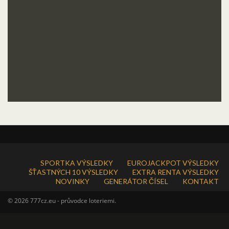
SPORTKA VÝSLEDKY
EUROJACKPOT VÝSLEDKY
ŠŤASTNÝCH 10 VÝSLEDKY
EXTRA RENTA VÝSLEDKY
NOVINKY
GENERÁTOR ČÍSEL
KONTAKT
© 2026 777cz.eu - průvodce loteriemi.