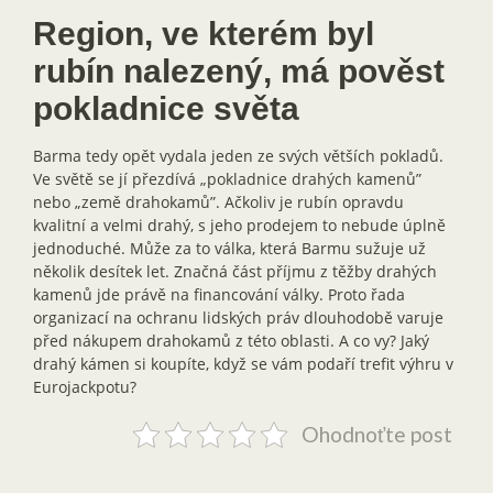
Region, ve kterém byl
rubín nalezený, má pověst
pokladnice světa
Barma tedy opět vydala jeden ze svých větších pokladů.
Ve světě se jí přezdívá „pokladnice drahých kamenů”
nebo „země drahokamů”. Ačkoliv je rubín opravdu
kvalitní a velmi drahý, s jeho prodejem to nebude úplně
jednoduché. Může za to válka, která Barmu sužuje už
několik desítek let. Značná část příjmu z těžby drahých
kamenů jde právě na financování války. Proto řada
organizací na ochranu lidských práv dlouhodobě varuje
před nákupem drahokamů z této oblasti. A co vy? Jaký
drahý kámen si koupíte, když se vám podaří trefit výhru v
Eurojackpotu?
Ohodnoťte post