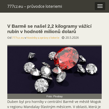
777cz.eu – průvodce loteriemi
Rozba
navig
V Barmě se našel 2,2 kilogramy vážící
rubín v hodnotě milionů dolarů
20.5.2026
Od
777cz.eu
v
Novinky a zprávy z loterie
Foto: Pixabay
Duben byl pro horníky v centrální Barmě ve městě Mogok
v regionu Mandalay šťastným měsícem. V oblasti, která je