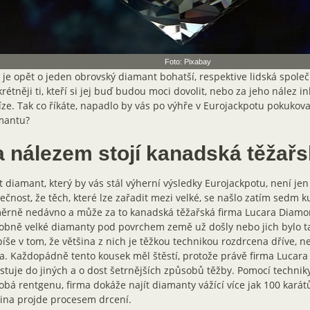
Foto: Pixabay
 je opět o jeden obrovský diamant bohatší, respektive lidská společ
rétněji ti, kteří si jej buď budou moci dovolit, nebo za jeho nález i
ze. Tak co říkáte, napadlo by vás po výhře v Eurojackpotu pokukov
mantu?
a nálezem stojí kanadská těžařs
t diamant, který by vás stál výherní výsledky Eurojackpotu, není jen 
ečnost, že těch, které lze zařadit mezi velké, se našlo zatím sedm k
ěrně nedávno a může za to kanadská těžařská firma Lucara Diamon
obně velké diamanty pod povrchem země už došly nebo jich bylo t
píše v tom, že většina z nich je těžkou technikou rozdrcena dříve, ne
a. Každopádně tento kousek měl štěstí, protože právě firma Luca
stuje do jiných a o dost šetrnějších způsobů těžby. Pomocí techniky
bá rentgenu, firma dokáže najít diamanty vážící více jak 100 karátů
ina projde procesem drcení.