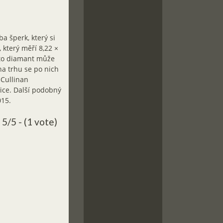
a šperk, který si
který měří 8,22 ×
ento diamant může
na trhu se po nich
 Cullinan
rice. Další podobný
015.
5/5 - (1 vote)