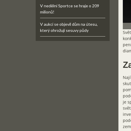
V nedělní Sportce se hraje o 209
milionů!
V aukci se objevil dům na útesu,
který ohrožují sesuvy půdy
Svět
konk
pení
dia
Z
Nají
skut
pom
pod
je s
svět
inve
podo
zem