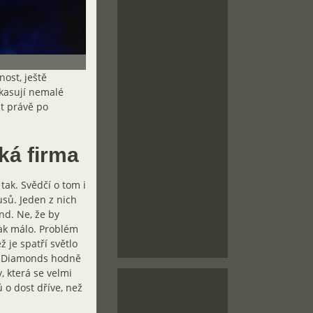
nost, ještě
nkasují nemalé
at právě po
ká firma
tak. Svědčí o tom i
usů. Jeden z nich
d. Ne, že by
ak málo. Problém
ž je spatří světlo
ra Diamonds hodně
, která se velmi
 o dost dříve, než