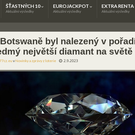
ŠŤASTNÝCH 10
EUROJACKPOT
EXTRA RENTA
Aktuální výsledky
Aktuální výsledky
Aktuální výsledky
 Botswaně byl nalezený v pořadí
edmý největší diamant na světě
2.9.2023
77cz.eu
v
Novinky a zprávy z loterie