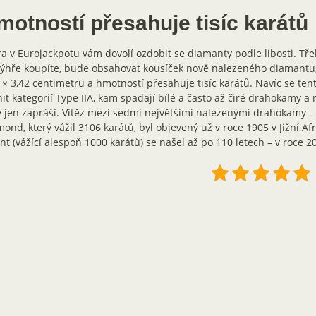
motností přesahuje tisíc karátů
a v Eurojackpotu vám dovolí ozdobit se diamanty podle libosti. Třeb
ýhře koupíte, bude obsahovat kousíček nově nalezeného diamantu, 
 × 3,42 centimetru a hmotností přesahuje tisíc karátů. Navíc se t
it kategorií Type IIA, kam spadají bílé a často až čiré drahokamy a 
 jen zapráší. Vítěz mezi sedmi největšími nalezenými drahokamy –
ond, který vážil 3106 karátů, byl objevený už v roce 1905 v Jižní Af
nt (vážící alespoň 1000 karátů) se našel až po 110 letech – v roce 2