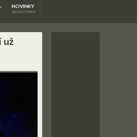
NOVINKY
Zprávy z loterií
 už