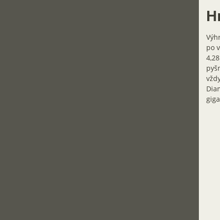
H
Výhr
po v
4,28
pyšn
vždy
Diam
giga