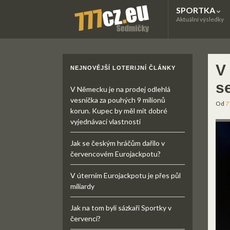
SPORTKA
Aktuální výsledky
V
NEJNOVĚJŠÍ LOTERIJNÍ ČLÁNKY
s
V Německu je na prodej odlehlá
vesnička za pouhých 9 milionů
Od
7
korun. Kupec by měl mít dobré
vyjednávací vlastnosti
Jak se českým hráčům dařilo v
červencovém Eurojackpotu?
V úterním Eurojackpotu je přes půl
miliardy
Jak na tom byli sázkaři Sportky v
červenci?