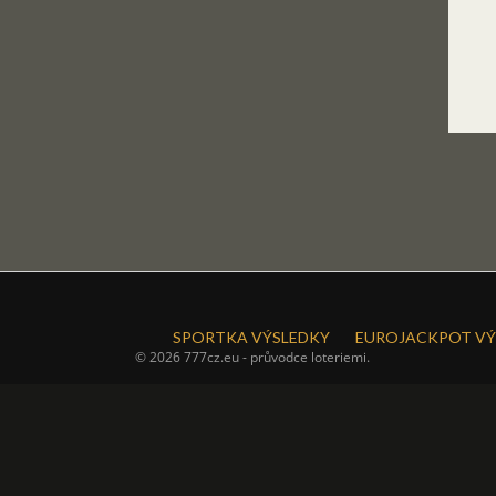
SPORTKA VÝSLEDKY
EUROJACKPOT VÝ
© 2026 777cz.eu - průvodce loteriemi.