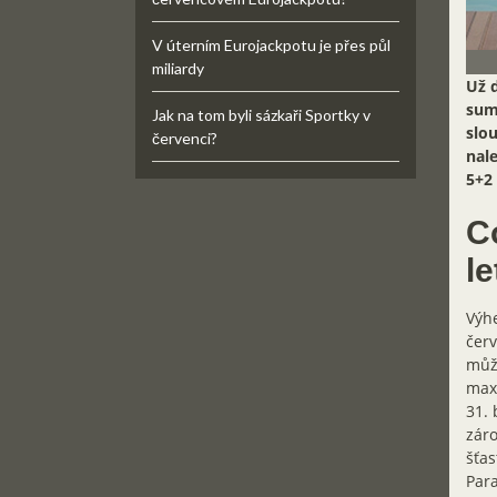
V úterním Eurojackpotu je přes půl
miliardy
Už d
sumy
Jak na tom byli sázkaři Sportky v
slou
červenci?
nale
5+2 
Co
l
Výhe
červ
může
maxi
31. 
záro
šťas
Para