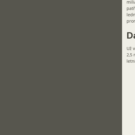
mili
patř
ledn
prom
D
Už v
2,5 
letn