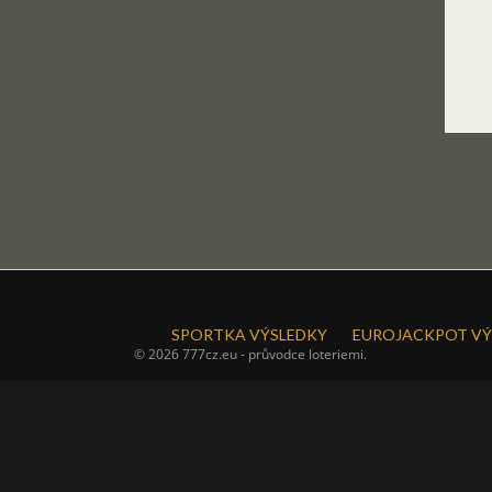
SPORTKA VÝSLEDKY
EUROJACKPOT VÝ
© 2026 777cz.eu - průvodce loteriemi.