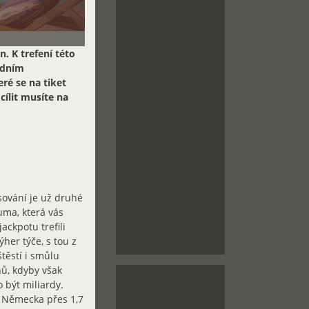
. K trefení této
edním
ré se na tiket
cílit musíte na
sování je už druhé
uma, která vás
ckpotu trefili
her týče, s tou z
těstí i smůlu
nů, kdyby však
 být miliardy.
 z Německa přes 1,7