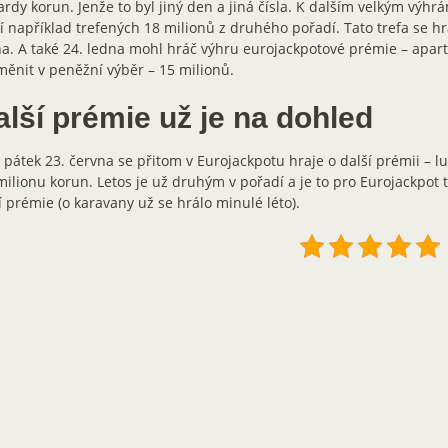
ardy korun. Jenže to byl jiný den a jiná čísla. K dalším velkým výhr
í například trefených 18 milionů z druhého pořadí. Tato trefa se hr
a. A také 24. ledna mohl hráč výhru eurojackpotové prémie – apa
ěnit v peněžní výběr – 15 milionů.
alší prémie už je na dohled
 pátek 23. června se přitom v Eurojackpotu hraje o další prémii – l
milionu korun. Letos je už druhým v pořadí a je to pro Eurojackpot 
í prémie (o karavany už se hrálo minulé léto).