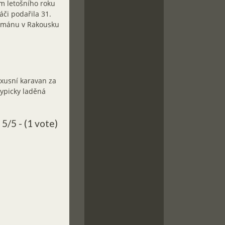
ám letošního roku
áči podařila 31.
rtmánu v Rakousku
uxusní karavan za
typicky laděná
5/5 - (1 vote)