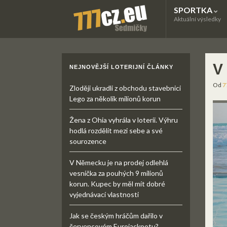
SPORTKA
Aktuální výsledky
V 
NEJNOVĚJŠÍ LOTERIJNÍ ČLÁNKY
Od
7
Zloději ukradli z obchodu stavebnici
Lego za několik milionů korun
Žena z Ohia vyhrála v loterii. Výhru
hodlá rozdělit mezi sebe a své
sourozence
V Německu je na prodej odlehlá
vesnička za pouhých 9 milionů
korun. Kupec by měl mít dobré
vyjednávací vlastnosti
Jak se českým hráčům dařilo v
červencovém Eurojackpotu?