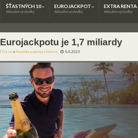
ŠŤASTNÝCH 10
EUROJACKPOT
EXTRA RENTA
Aktuální výsledky
Aktuální výsledky
Aktuální výsledky
Eurojackpotu je 1,7 miliardy
6.6.2023
77cz.eu
v
Novinky a zprávy z loterie