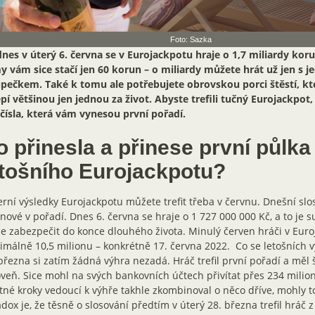
Foto: Sazka
nes v úterý 6. června se v Eurojackpotu hraje o 1,7 miliardy korun
 vám sice stačí jen 60 korun – o miliardy můžete hrát už jen s j
pečkem. Také k tomu ale potřebujete obrovskou porci štěstí, kte
pí většinou jen jednou za život. Abyste trefili tučný Eurojackpot, 
čísla, která vám vynesou první pořadí.
 přinesla a přinese první půlka
etošního Eurojackpotu?
rní výsledky Eurojackpotu můžete trefit třeba v červnu. Dnešní slo
nové v pořadí. Dnes 6. června se hraje o 1 727 000 000 Kč, a to je s
 zabezpečit do konce dlouhého života. Minulý červen hráči v Euroja
málně 10,5 milionu – konkrétně 17. června 2022. Co se letošních vý
března si zatím žádná výhra nezadá. Hráč trefil první pořadí a měl š
veň. Sice mohl na svých bankovních účtech přivítat přes 234 milio
tné kroky vedoucí k výhře takhle zkombinoval o něco dříve, mohly to
dox je, že těsně o slosování předtím v úterý 28. března trefil hráč