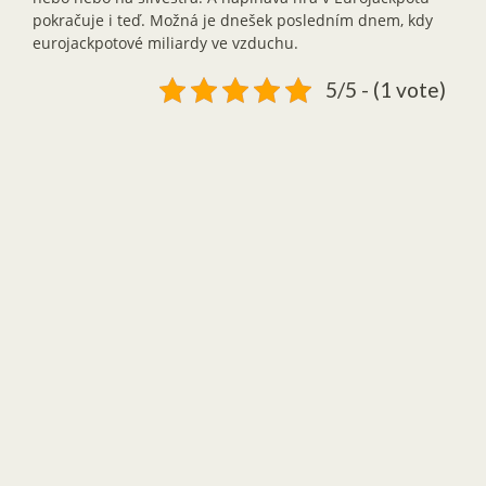
pokračuje i teď. Možná je dnešek posledním dnem, kdy
eurojackpotové miliardy ve vzduchu.
5/5 - (1 vote)