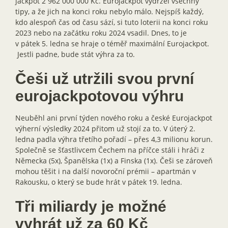
jackpot 2 962 000 000 Kč. Eurojackpot vydržel všechny
tipy, a že jich na konci roku nebylo málo. Nejspíš každý,
kdo alespoň čas od času sází, si tuto loterii na konci roku
2023 nebo na začátku roku 2024 vsadil. Dnes, to je
v pátek 5. ledna se hraje o téměř maximální Eurojackpot.
Jestli padne, bude stát výhra za to.
Češi už utržili svou první
eurojackpotovou výhru
Neuběhl ani první týden nového roku a české Eurojackpot
výherní výsledky 2024 přitom už stojí za to. V úterý 2.
ledna padla výhra třetího pořadí – přes 4,3 milionu korun.
Společně se šťastlivcem Čechem na příčce stáli i hráči z
Německa (5x), Španělska (1x) a Finska (1x). Češi se zároveň
mohou těšit i na další novoroční prémii – apartmán v
Rakousku, o který se bude hrát v pátek 19. ledna.
Tři miliardy je možné
vyhrát už za 60 Kč