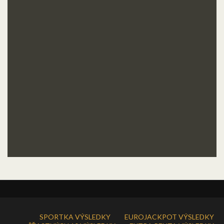
SPORTKA VÝSLEDKY
EUROJACKPOT VÝSLEDKY