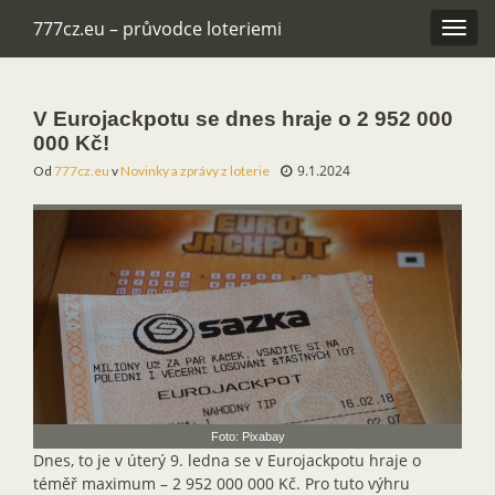
777cz.eu – průvodce loteriemi
Rozba
navig
V Eurojackpotu se dnes hraje o 2 952 000
000 Kč!
9.1.2024
Od
777cz.eu
v
Novinky a zprávy z loterie
Foto: Pixabay
Dnes, to je v úterý 9. ledna se v Eurojackpotu hraje o
téměř maximum – 2 952 000 000 Kč. Pro tuto výhru