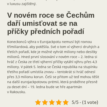
v luxusu zajištěný.
V novém roce se Čechům
daří umisťovat se na
příčky předních pořadí
Koneckonců výhra v Eurojackpotu nemusí být rovnou
třímiliardová, aby potěšila. Své o tom ví výherci druhých a
třetích pořadí, kde je možné vyhrát miliony nebo desítky
milionů. Hned první slosování v novém roce – 2. ledna si
hráč z Česka ze třetí výherní příčky vytáhl výhru přes 4,3
miliony. V pátek 5. ledna se Česká republika na stupínku
třetího pořadí umístila znovu – tentokrát si hráč odnesl
přes 3,3 milionu korun. Češi se přitom už teď mohou těšit
na další eurojackpotovou prémii, která proběhne přesně
za deset dní – 19. ledna bude ve hře apartmán
v Rakousku.
5/5 - (1 vote)