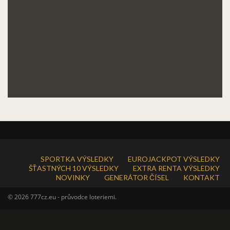
SPORTKA VÝSLEDKY
EUROJACKPOT VÝSLEDKY
ŠŤASTNÝCH 10 VÝSLEDKY
EXTRA RENTA VÝSLEDKY
NOVINKY
GENERÁTOR ČÍSEL
KONTAKT
© 2026 777cz.eu - průvodce loteriemi.