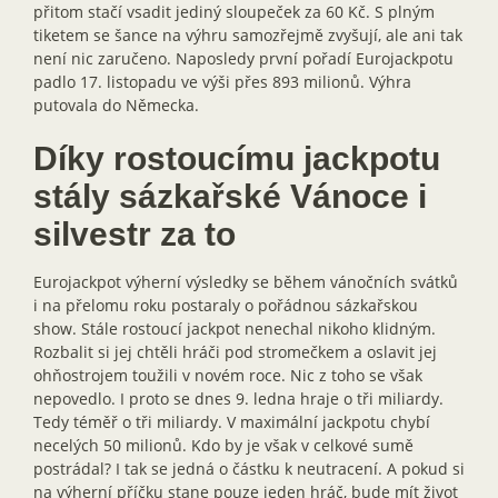
přitom stačí vsadit jediný sloupeček za 60 Kč. S plným
tiketem se šance na výhru samozřejmě zvyšují, ale ani tak
není nic zaručeno. Naposledy první pořadí Eurojackpotu
padlo 17. listopadu ve výši přes 893 milionů. Výhra
putovala do Německa.
Díky rostoucímu jackpotu
stály sázkařské Vánoce i
silvestr za to
Eurojackpot výherní výsledky se během vánočních svátků
i na přelomu roku postaraly o pořádnou sázkařskou
show. Stále rostoucí jackpot nenechal nikoho klidným.
Rozbalit si jej chtěli hráči pod stromečkem a oslavit jej
ohňostrojem toužili v novém roce. Nic z toho se však
nepovedlo. I proto se dnes 9. ledna hraje o tři miliardy.
Tedy téměř o tři miliardy. V maximální jackpotu chybí
necelých 50 milionů. Kdo by je však v celkové sumě
postrádal? I tak se jedná o částku k neutracení. A pokud si
na výherní příčku stane pouze jeden hráč, bude mít život