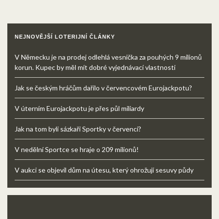
NEJNOVĚJŠÍ LOTERIJNÍ ČLÁNKY
V Německu je na prodej odlehlá vesnička za pouhých 9 milionů
korun. Kupec by měl mít dobré vyjednávací vlastnosti
Jak se českým hráčům dařilo v červencovém Eurojackpotu?
V úterním Eurojackpotu je přes půl miliardy
Jak na tom byli sázkaři Sportky v červenci?
V nedělní Sportce se hraje o 209 milionů!
V aukci se objevil dům na útesu, který ohrožují sesuvy půdy