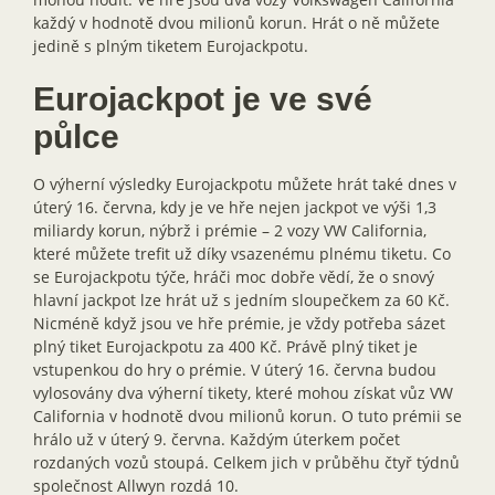
každý v hodnotě dvou milionů korun. Hrát o ně můžete
jedině s plným tiketem Eurojackpotu.
Eurojackpot je ve své
půlce
O výherní výsledky Eurojackpotu můžete hrát také dnes v
úterý 16. června, kdy je ve hře nejen jackpot ve výši 1,3
miliardy korun, nýbrž i prémie – 2 vozy VW California,
které můžete trefit už díky vsazenému plnému tiketu. Co
se Eurojackpotu týče, hráči moc dobře vědí, že o snový
hlavní jackpot lze hrát už s jedním sloupečkem za 60 Kč.
Nicméně když jsou ve hře prémie, je vždy potřeba sázet
plný tiket Eurojackpotu za 400 Kč. Právě plný tiket je
vstupenkou do hry o prémie. V úterý 16. června budou
vylosovány dva výherní tikety, které mohou získat vůz VW
California v hodnotě dvou milionů korun. O tuto prémii se
hrálo už v úterý 9. června. Každým úterkem počet
rozdaných vozů stoupá. Celkem jich v průběhu čtyř týdnů
společnost Allwyn rozdá 10.