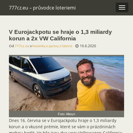
777cz.eu – průvodce loteriemi
Rozba
navig
V Eurojackpotu se hraje o 1,3 miliardy
korun a 2x VW California
16.6.2026
Od
777cz.eu
v
Novinky a zprávy z loterie
Foto: Allwyn
Dnes 16. června se v Eurojackpotu hraje o 1,3 miliardy
korun a o vkusné prémie, které se vám o prázdninách
mohou hodit. Ve hře jsou dva vozy Volkswagen California