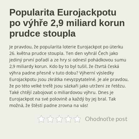
Popularita Eurojackpotu
po výhře 2,9 miliard korun
prudce stoupla
Je pravdou, že popularita loterie Eurojackpot po úterku
26. května prudce stoupla. Ten den vyhrál Čech jako
jediný první pořadí a ze hry si odnesl pohádkovou sumu
2,9 miliardy korun. Kdo by to byl tušil, že čtvrtá česká
výhra padne přesně v tuto dobu? Výherní výsledky
Eurojackpotu jsou zkrátka nevyzpytatelné. Je ale pravdou,
že po této velké trefě jsou sázkaři jako utrženi ze řetězu.
Také chtějí zabojovat o miliardovou výhru. Dnes je
Eurojackpot na své polovině a každý by jej bral. Tak
možná, že štěstí padne zrovna na vás!
Ohodnoťte post