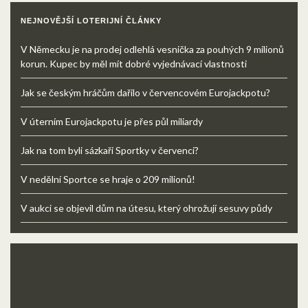
NEJNOVĚJŠÍ LOTERIJNÍ ČLÁNKY
V Německu je na prodej odlehlá vesnička za pouhých 9 milionů
korun. Kupec by měl mít dobré vyjednávací vlastnosti
Jak se českým hráčům dařilo v červencovém Eurojackpotu?
V úterním Eurojackpotu je přes půl miliardy
Jak na tom byli sázkaři Sportky v červenci?
V nedělní Sportce se hraje o 209 milionů!
V aukci se objevil dům na útesu, který ohrožují sesuvy půdy