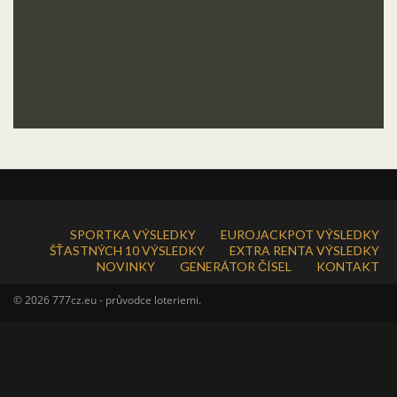
SPORTKA VÝSLEDKY
EUROJACKPOT VÝSLEDKY
ŠŤASTNÝCH 10 VÝSLEDKY
EXTRA RENTA VÝSLEDKY
NOVINKY
GENERÁTOR ČÍSEL
KONTAKT
© 2026 777cz.eu - průvodce loteriemi.