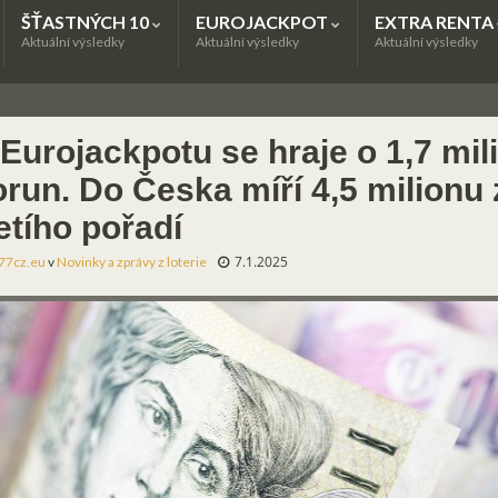
ŠŤASTNÝCH 10
EUROJACKPOT
EXTRA RENTA
Aktuální výsledky
Aktuální výsledky
Aktuální výsledky
Eurojackpotu se hraje o 1,7 mil
orun. Do Česka míří 4,5 milionu 
etího pořadí
7.1.2025
77cz.eu
v
Novinky a zprávy z loterie