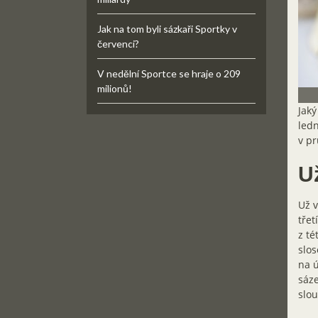
Jak na tom byli sázkaři Sportky v
červenci?
V nedělní Sportce se hraje o 209
milionů!
Jaký
ledn
v pr
U
Už v
třet
z té
slos
na ú
sáze
slo