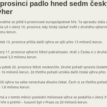
 prosinci padlo hned sedm čes
ýher
vraťme se ještě k prosincové eurojackpotové hře. Ta opravdu stála z
la už v úterý 10. prosince, kdy český sázkař trefil z druhého výhern
onu korun.
tek 13. prosince přišla další výhra ve výši přes 13 milionů korun.
erý 17. prosince výherní štěstí pokračovalo. Hráč z Česka si z druh
poval 5,3 milionu korun.
v pátek 20. prosince štěstí neskončilo. Druhé pořadí vyneslo české
 16 milionů korun. Ze třetího pořadí vznikla další česká výhra přes
lší výhra na sebe nenechala dlouho čekat. Čech si ze třetího pořad
 1,8 milionu korun.
á a v tomto měsíci poslední milionová výhra se podařila v úterý 31
 hře o prémii – luxusní byt v Praze za 20 milionů korun.