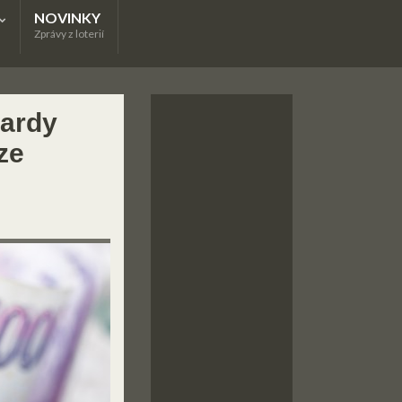
NOVINKY
Zprávy z loterií
iardy
ze