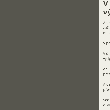
V
v
Ale 
zača
mili
V pá
V út
vyti
Ani 
přes
A da
přes
Sedm
díky