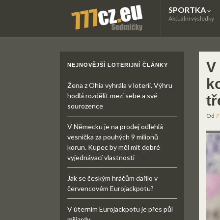
SPORTKA
Aktuální výsledky
V 
NEJNOVĚJŠÍ LOTERIJNÍ ČLÁNKY
k
Žena z Ohia vyhrála v loterii. Výhru
hodlá rozdělit mezi sebe a své
tř
sourozence
Od
7
V Německu je na prodej odlehlá
vesnička za pouhých 9 milionů
korun. Kupec by měl mít dobré
vyjednávací vlastnosti
Jak se českým hráčům dařilo v
červencovém Eurojackpotu?
V úterním Eurojackpotu je přes půl
miliardy