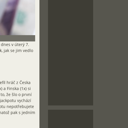
dnes v úterý 7.
, jak se jim vedlo
efil hráč z Česka
 a Finska (1x) si
o, že šlo o první
jackpotu vychází
potu nepotřebujete
, natož pak s jedním