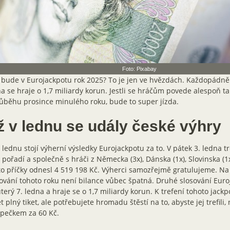
Foto: Pixabay
 bude v Eurojackpotu rok 2025? To je jen ve hvězdách. Každopádně 
a se hraje o 1,7 miliardy korun. Jestli se hráčům povede alespoň tak
ůběhu prosince minulého roku, bude to super jízda.
ž v lednu se udály české výhry
 lednu stojí výherní výsledky Eurojackpotu za to. V pátek 3. ledna tr
í pořadí a společně s hráči z Německa (3x), Dánska (1x), Slovinska (1x)
to příčky odnesl 4 519 198 Kč. Výherci samozřejmě gratulujeme. Na t
ování tohoto roku není bilance vůbec špatná. Druhé slosování Euro
terý 7. ledna a hraje se o 1,7 miliardy korun. K trefení tohoto jack
t plný tiket, ale potřebujete hromadu štěstí na to, abyste jej trefili
upečkem za 60 Kč.