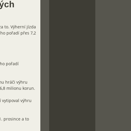
kých
a to. Výherní jízda
ího pořadí přes 7,2
ého pořadí
mu hráči výhru
 6,8 milionu korun.
í vytipoval výhru
. prosince a to