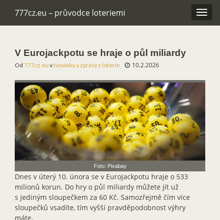
777cz.eu – průvodce loteriemi
Rozba
navig
V Eurojackpotu se hraje o půl miliardy
10.2.2026
Od
777cz.eu
v
Novinky a zprávy z loterie
Foto: Pixabay
Dnes v úterý 10. února se v Eurojackpotu hraje o 533
milionů korun. Do hry o půl miliardy můžete jít už
s jediným sloupečkem za 60 Kč. Samozřejmě čím více
sloupečků vsadíte, tím vyšší pravděpodobnost výhry
máte.