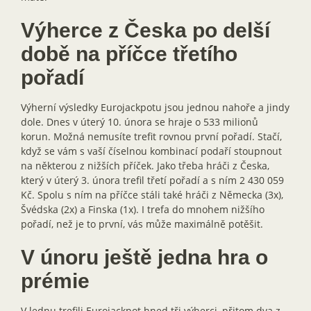
Výherce z Česka po delší
době na příčce třetího
pořadí
Výherní výsledky Eurojackpotu jsou jednou nahoře a jindy
dole. Dnes v úterý 10. února se hraje o 533 milionů
korun. Možná nemusíte trefit rovnou první pořadí. Stačí,
když se vám s vaší číselnou kombinací podaří stoupnout
na některou z nižších příček. Jako třeba hráči z Česka,
který v úterý 3. února trefil třetí pořadí a s ním 2 430 059
Kč. Spolu s ním na příčce stáli také hráči z Německa (3x),
Švédska (2x) a Finska (1x). I trefa do mnohem nižšího
pořadí, než je to první, vás může maximálně potěšit.
V únoru ještě jedna hra o
prémie
V lednu trefili Eurojackpot hned tři výherci, přitom dva z