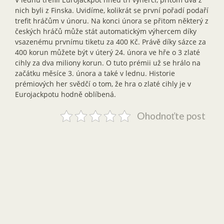
nich byli z Finska. Uvidíme, kolikrát se první pořadí podaří
trefit hráčům v únoru. Na konci února se přitom některý z
českých hráčů může stát automatickým výhercem díky
vsazenému prvnímu tiketu za 400 Kč. Právě díky sázce za
400 korun můžete být v úterý 24. února ve hře o 3 zlaté
cihly za dva miliony korun. O tuto prémii už se hrálo na
začátku měsíce 3. února a také v lednu. Historie
prémiových her svědčí o tom, že hra o zlaté cihly je v
Eurojackpotu hodně oblíbená.
Ohodnoťte post