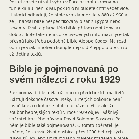
Pokud chcete utratit výhru v Eurojackpotu zrovna na
tuhle knihu, není divu, pokud o ní budete chtít vědět více.
Historici odhadují, že bible vznikla mezi lety 880 až 960 a
že ji napsal blíže nespecifikovaný písař z Egypta nebo
Levanty. Kvalita písma této bible přitom není kdovíjak
dobrá. Bible také není co se uvedených informací týče tak
přesná jako třeba podobná bible Aleppo Codex. Na rozdíl
od ní je však mnohem kompletnější. U Aleppo bible chybí
až třetina textů.
Bible je pojmenovaná po
svém nálezci z roku 1929
Sassoonova bible měla už mnoho předchozích majitelů.
Existují dokonce časové úseky, u kterých dokonce není
jasné kde a u koho se bible nacházela. Ví se ale, že
soubor hebrejských textů v roce 1929 objevil vášnivý
sběratel iráckého původu David Solomon Sassoon. Po
něm je bible také pojmenovaná. O tomto sběrateli je
známo, že za svůj život nasbíral přes 1200 hebrejských
rukopisů. Po jeho smrti byl jeho majetek rozdělen a bible