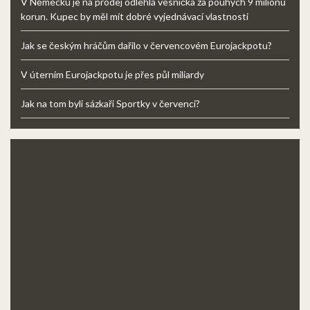
V Německu je na prodej odlehlá vesnička za pouhých 9 milionů
korun. Kupec by měl mít dobré vyjednávací vlastnosti
Jak se českým hráčům dařilo v červencovém Eurojackpotu?
V úterním Eurojackpotu je přes půl miliardy
Jak na tom byli sázkaři Sportky v červenci?