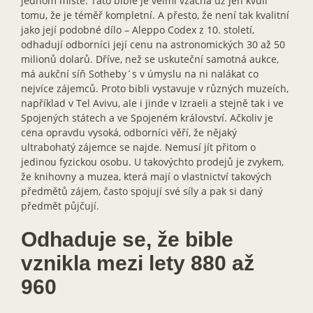
jednom místě. Tato bible je velmi vzácná už jen kvůli
tomu, že je téměř kompletní. A přesto, že není tak kvalitní
jako její podobné dílo – Aleppo Codex z 10. století,
odhadují odborníci její cenu na astronomických 30 až 50
milionů dolarů. Dříve, než se uskuteční samotná aukce,
má aukční síň Sotheby´s v úmyslu na ni nalákat co
nejvíce zájemců. Proto bibli vystavuje v různých muzeích,
například v Tel Avivu, ale i jinde v Izraeli a stejně tak i ve
Spojených státech a ve Spojeném království. Ačkoliv je
cena opravdu vysoká, odborníci věří, že nějaký
ultrabohatý zájemce se najde. Nemusí jít přitom o
jedinou fyzickou osobu. U takovýchto prodejů je zvykem,
že knihovny a muzea, která mají o vlastnictví takových
předmětů zájem, často spojují své síly a pak si daný
předmět půjčují.
Odhaduje se, že bible
vznikla mezi lety 880 až
960