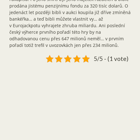
prodána jistému penzijnímu fondu za 320 tisíc dolarů. O
jedenáct let později bibli v aukci koupila již dříve zmíněná
bankéřka… a teď bibli můžete vlastnit vy… až
v Eurojackpotu vyhrajete zhruba miliardu. Ani poslední
český výherce prvního pořadí této hry by na
odhadovanou cenu přes 647 milionů neměl… v prvním
pořadí totiž trefil v uvozovkách jen přes 234 milionů.
5/5 - (1 vote)