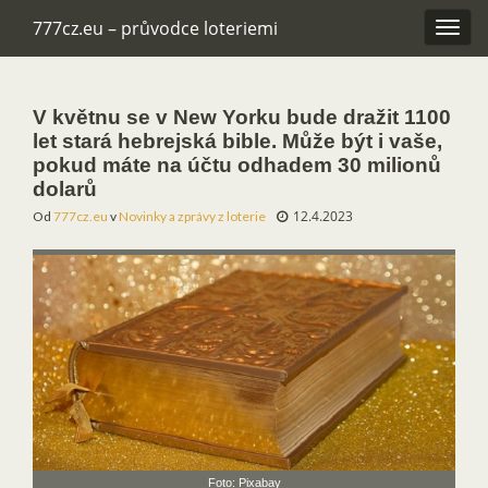
777cz.eu – průvodce loteriemi
Rozba
navig
V květnu se v New Yorku bude dražit 1100
let stará hebrejská bible. Může být i vaše,
pokud máte na účtu odhadem 30 milionů
dolarů
12.4.2023
Od
777cz.eu
v
Novinky a zprávy z loterie
Foto: Pixabay